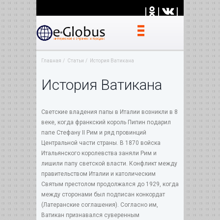
|
|
|
Главная
Статьи
История Ватикана
История Ватикана
Светские владения папы в Италии возникли в 8
веке, когда франкский король Пипин подарил
папе Стефану II Рим и ряд провинций
Центральной части страны. В 1870 войска
Итальянского королевства заняли Рим и
лишили папу светской власти. Конфликт между
правительством Италии и католическим
Святым престолом продолжался до 1929, когда
между сторонами был подписан конкордат
(Латеранские соглашения). Согласно им,
Ватикан признавался суверенным