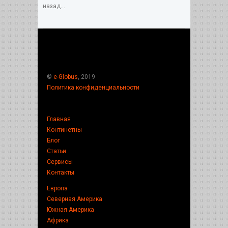
назад...
©
e-Globus
, 2019
Политика конфиденциальности
Главная
Континетны
Блог
Статьи
Сервисы
Контакты
Европа
Северная Америка
Южная Америка
Африка