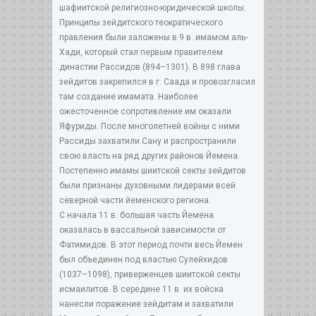
шафиитской религиозно-юридической школы.
Принципы зейдитского теократического
правления были заложены в 9 в. имамом аль-
Хади, который стал первым правителем
династии Рассидов (894–1301). В 898 глава
зейдитов закрепился в г. Саада и провозгласил
там создание имамата. Наиболее
ожесточенное сопротивление им оказали
Яфуриды. После многолетней войны с ними
Рассиды захватили Сану и распространили
свою власть на ряд других районов Йемена.
Постепенно имамы шиитской секты зейдитов
были признаны духовными лидерами всей
северной части йеменского региона.
С начала 11 в. большая часть Йемена
оказалась в вассальной зависимости от
Фатимидов. В этот период почти весь Йемен
был объединен под властью Сулейхидов
(1037–1098), приверженцев шиитской секты
исмаилитов. В середине 11 в. их войска
нанесли поражение зейдитам и захватили