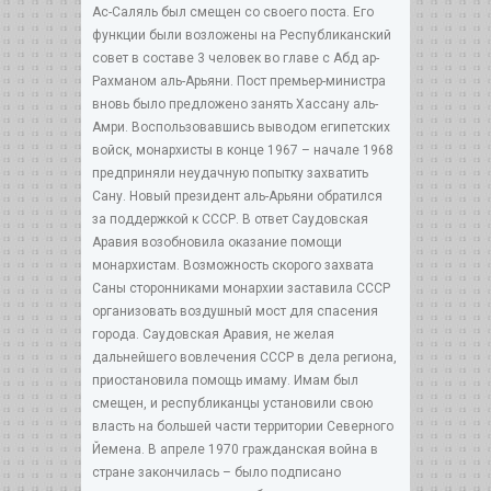
Ас-Саляль был смещен со своего поста. Его
функции были возложены на Республиканский
совет в составе 3 человек во главе с Абд ар-
Рахманом аль-Арьяни. Пост премьер-министра
вновь было предложено занять Хассану аль-
Амри. Воспользовавшись выводом египетских
войск, монархисты в конце 1967 – начале 1968
предприняли неудачную попытку захватить
Сану. Новый президент аль-Арьяни обратился
за поддержкой к СССР. В ответ Саудовская
Аравия возобновила оказание помощи
монархистам. Возможность скорого захвата
Саны сторонниками монархии заставила СССР
организовать воздушный мост для спасения
города. Саудовская Аравия, не желая
дальнейшего вовлечения СССР в дела региона,
приостановила помощь имаму. Имам был
смещен, и республиканцы установили свою
власть на большей части территории Северного
Йемена. В апреле 1970 гражданская война в
стране закончилась – было подписано