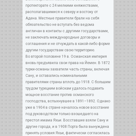
протекторате с 24 мелкими княжествами,
располагавшимися к северу и востоку от
Адена. Местные правители брали на себя
обязательство не вступать без ведома
англичан в контакты с другими государствами,
не заключать международные договоры и
соглашения и не отчуждать в какой-либо форме
другим государствам свою территорию.
Во второй половине 19 в. Османская империя
вновь предъявила свои права на Йемен. В 1872
турки-османы захватили часть страны, включая
Сану, и оставались номинальными
правителями страны вплоть до 1918. С большим
трудом турецким войскам удалось подавить
мощное восстание против османского
господства, вспыхнувшее в 1891–1892. Однако
уже в 1904 в стране началось новое восстание
под руководством только взошедшего на
престол имама Яхьи. Восставшие взяли Сану и
другие города, и в 1908 Порта была вынуждена
принять условия Яхьи, фактически согласилась