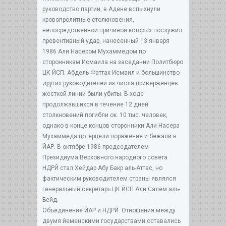
руководство партии, в Адене вспыхнули
кровопролитные столкновения,
непосредственной причиной которых послужил
превентивный удар, нанесенный 13 января
1986 Али Насером Мухаммедом по
сторонникам Исмаила на заседании Политбюро
ЦК ЙСП. Абдель Фаттах Исмаил и большинство
других руководителей из числа приверженцев
жесткой линии были убиты. В ходе
продолжавшихся в течение 12 дней
столкновений погибли ок. 10 тыс. человек,
однако в конце концов сторонники Али Насера
Мухаммеда потерпели поражение и бежали в
ЙАР. В октябре 1986 председателем
Президиума Верховного народного совета
НДРЙ стал Хейдар Абу Бакр аль-Аттас, но
фактическим руководителем страны являлся
генеральный секретарь ЦК ЙСП Али Салем аль-
Бейд.
Объединение ЙАР и НДРЙ. Отношения между
двумя йеменскими государствами оставались