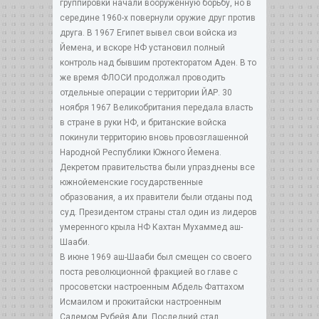
группировки начали вооруженную борьбу, но в
середине 1960-х повернули оружие друг против
друга. В 1967 Египет вывел свои войска из
Йемена, и вскоре НФ установил полный
контроль над бывшим протекторатом Аден. В то
же время ФЛОСИ продолжал проводить
отдельные операции с территории ЙАР. 30
ноября 1967 Великобритания передала власть
в стране в руки НФ, и британские войска
покинули территорию вновь провозглашенной
Народной Республики Южного Йемена.
Декретом правительства были упразднены все
южнойеменские государственные
образования, а их правители были отданы под
суд. Президентом страны стал один из лидеров
умеренного крыла НФ Кахтан Мухаммед аш-
Шааби.
В июне 1969 аш-Шааби был смещен со своего
поста революционной фракцией во главе с
просоветски настроенным Абдель Фаттахом
Исмаилом и прокитайски настроенным
Салемом Рубейя Али. Последний стал