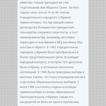
убийства. Новым президентом стал
подполковник Али Абдалла Салех. За него
отдали свои голоса 76 из 96 членов
Учредительного народного собрания.
Примечательно, что при каждой смене
руководства большинство гражданских
технократов сохраняло свои посты, а пост
премьер-министра, например, регулярно
переходил от аль-Арьяни к Абд аль-Азизу Абд
аль-Гани и обратно. В 1982 Учредительное
народное собрание было преобразовано в
более представительный орган, Всеобщий
народный конгресс, в котором 70% депутатов
были избраны, а остальные назначены
оппозицией. В 1985 были проведены выборы в
местные советы, что стало очередным шагом в
подготовке общенациональных выборов. 5
июля 1988 состоялись первые всеобщие
прямые выборы во вновь образованное
Законодательное собрание. Среди его
кандидатов не было ни одного противника