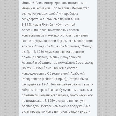
Италией. Были интернированы подданные
Италии и Германии. После войны Йемен стал
одним из учредителей Лиги арабских
государств, а в 1947 был принят в ООН.
В 1948 имам Яхья был убит группой
оппозиционеров, выступавших против
консерватизма и жесткого стиля правления.
После внутриклановой борьбы его место занял
его сын Ахмед ибн Яхья ибн Мохаммед Хамид
эд-Дин. В 1956 Ахмед заключил военные
союзы с Египтом, Сирией и Саудовской
Аравией и обратился за помощью к Советскому
Союзу. В 1958 Йемен вошел в состав
конфедерации с Объединенной Арабской
Республикой (Египет и Сирия), которая была
распущена в 1961. Тем не менее режим Гамаля
Абдель Насера в Египте, будучи номинальным
союзником йеменского имама, фактически его
не поддержал. В 1959 в стране вспыхнули
беспорядки. Вскоре йеменские вооруженные
силы превратились в центр оппозиции власти