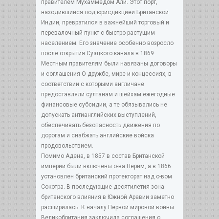
правителем Мухаммедом Али. Этот порт,
находившийся под юрисдикцией Британской
Индии, превратился в важнейший торговый и
перевалочный пункт с быстро растущим
населением. Его значение особенно возросло
после открытия Суэцкого канала в 1869.
Местным правителям были навязаны договоры
и соглашения О дружбе, мире и концессиях, в
соответствии с которыми англичане
предоставляли султанам и шейхам ежегодные
финансовые субсидии, а те обязывались не
допускать антианглийских выступлений,
обеспечивать безопасность движения по
дорогам и снабжать английские войска
продовольствием.
Помимо Адена, в 1857 в состав Британской
империи были включены о-ва Перим, а в 1866
установлен британский протекторат над о-вом
Сокотра. В последующие десятилетия зона
британского влияния в Южной Аравии заметно
расширилась. К началу Первой мировой войны
Великобритания заключила соглашения о