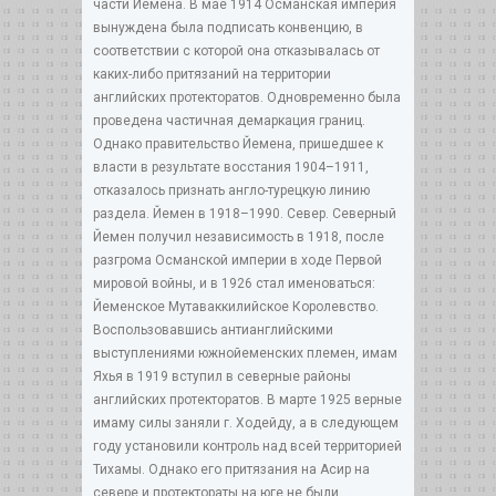
части Йемена. В мае 1914 Османская империя
вынуждена была подписать конвенцию, в
соответствии с которой она отказывалась от
каких-либо притязаний на территории
английских протекторатов. Одновременно была
проведена частичная демаркация границ.
Однако правительство Йемена, пришедшее к
власти в результате восстания 1904–1911,
отказалось признать англо-турецкую линию
раздела. Йемен в 1918–1990. Север. Северный
Йемен получил независимость в 1918, после
разгрома Османской империи в ходе Первой
мировой войны, и в 1926 стал именоваться:
Йеменское Мутаваккилийское Королевство.
Воспользовавшись антианглийскими
выступлениями южнойеменских племен, имам
Яхья в 1919 вступил в северные районы
английских протекторатов. В марте 1925 верные
имаму силы заняли г. Ходейду, а в следующем
году установили контроль над всей территорией
Тихамы. Однако его притязания на Асир на
севере и протектораты на юге не были