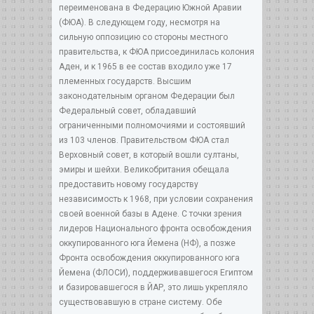
переименована в Федерацию Южной Аравии
(ФЮА). В следующем году, несмотря на
сильную оппозицию со стороны местного
правительства, к ФЮА присоединилась колония
Аден, и к 1965 в ее состав входило уже 17
племенных государств. Высшим
законодательным органом Федерации был
Федеральный совет, обладавший
ограниченными полномочиями и состоявший
из 103 членов. Правительством ФЮА стал
Верховный совет, в который вошли султаны,
эмиры и шейхи. Великобритания обещала
предоставить новому государству
независимость к 1968, при условии сохранения
своей военной базы в Адене. С точки зрения
лидеров Национального фронта освобождения
оккупированного юга Йемена (НФ), а позже
Фронта освобождения оккупированного юга
Йемена (ФЛОСИ), поддерживавшегося Египтом
и базировавшегося в ЙАР, это лишь укрепляло
существовавшую в стране систему. Обе