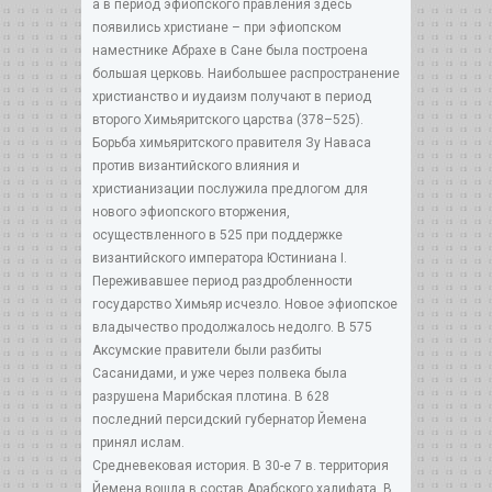
а в период эфиопского правления здесь
появились христиане – при эфиопском
наместнике Абрахе в Сане была построена
большая церковь. Наибольшее распространение
христианство и иудаизм получают в период
второго Химьяритского царства (378–525).
Борьба химьяритского правителя Зу Наваса
против византийского влияния и
христианизации послужила предлогом для
нового эфиопского вторжения,
осуществленного в 525 при поддержке
византийского императора Юстиниана I.
Переживавшее период раздробленности
государство Химьяр исчезло. Новое эфиопское
владычество продолжалось недолго. В 575
Аксумские правители были разбиты
Сасанидами, и уже через полвека была
разрушена Марибская плотина. В 628
последний персидский губернатор Йемена
принял ислам.
Средневековая история. В 30-е 7 в. территория
Йемена вошла в состав Арабского халифата. В