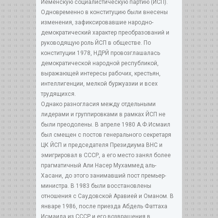
Йеменскую социалистическую партию (ЙСП).
Одновременно в конституцию были внесены
изменения, зафиксировавшие народно-
демократический характер преобразований и
руководящую роль ЙСП в обществе. По
конституции 1978, НДРЙ провозглашалась
демократической народной республикой,
выражающей интересы рабочих, крестьян,
интеллигенции, мелкой буржуазии и всех
трудящихся.
Однако разногласия между отдельными
лидерами и группировками в рамках ЙСП не
были преодолены. В апреле 1980 А.Ф.Исмаил
был смещен с постов генерального секретаря
ЦК ЙСП и председателя Президиума ВНС и
эмигрировал в СССР, а его место занял более
прагматичный Али Насер Мухаммед аль-
Хасани, до этого занимавший пост премьер-
министра. В 1983 были восстановлены
отношения с Саудовской Аравией и Оманом. В
январе 1986, после приезда Абдель Фаттаха
Исмаила из СССР и его возвращения в