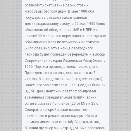
остановить скатывание своих стран к
массовым беспорядкам. В мае 1988 оба
государства создали вдоль границы
демилитаризованную зону, а 22 мая 1990 было
объявлено об объединении ЙАР и НДРЙ и о
начале 30-месячного переходного периода для
объединения всех политических институтов.
Было обещано, что в конце переходного
периода будет проведен референдум и выборы.
Современная история Йеменской Республики с
1990. Первым председателем переходного
Президентского совета, состоявшего из 5
членов, был подполковник (позднее генерал)
Салех, его заместителем – аль-Бейд из бывшей
НДРЙ. Президентский совет сформировал
временный совещательный политический
орган в составе 45 членов (20 от Юга и 25 от
Севера), в который вошли известные
племенные и религиозные лидеры. Новым
премьер-министром стал Абу Бакр аль-Аттас,
бывший премьер-министр НДРЙ. Был образован