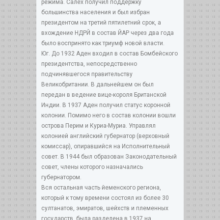
режима. Салех получил поддержку
большинства населения и был избран
президентом на третий пятилетний срок, а
вхождение НДРЙ в состав ЙАР через два года
было воспринято как триумф новой власти.
Юг. До 1932 Аден входил в состав Бомбейского
президентства, непосредственно
подчинявшегося правительству
Великобритании. В дальнейшем он был
передан в ведение вице-короля Британской
Индии. В 1937 Аден получил статус коронной
колонии. Помимо него в состав колонии вошли
острова Перим и Куриа-Муриа. Управлял
колонией английский губернатор (верховный
комиссар), опиравшийся на Исполнительный
совет. В 1944 был образован Законодательный
совет, члены которого назначались
губернатором.
Вся остальная часть йеменского региона,
который к тому времени состоял из более 30
султанатов, эмиратов, шейхств и племенных
государств, была разделена в 1937 на