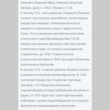
Нижний и Верхний Яфаи, Нижний и Верхний
Авлаки, Дала в 1682 и Лахдж в 1728.
К началу 19 в. часть районов Северного Йемена
попала под контроль ваххабитов, вытеснивших
зейдистких имамов. Номинальная власть
имамата сохранялась лишь в окрестностях
Саны. После разгрома ваххабитов войсками
египетского паши Мухаммеда Али (1818)
зейдитские имамы признали себя вассалами
египетского паши. Его власть над Йеменом
сохранялась до 1840. Новая попытка
Османской империи в 1849 завладеть Йеменом
закончилась провалом.
В начале 19 в. в южных районах Йемена начало
усиливаться влияние Великобритании. В 1802
султаном Лахджа был подписан торговый
договор с Ост-Индской компанией,
определявший условия пребывания англичан в
Адене. В 1839 Аден был занят британскими
войсками с целью предотвращения его захвата
фактически независимым египетским