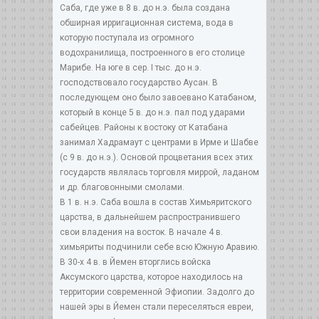
Саба, где уже в 8 в. до н.э. была создана
обширная ирригационная система, вода в
которую поступала из огромного
водохранилища, построенного в его столице
Марибе. На юге в сер. I тыс. до н.э.
господствовало государство Аусан. В
последующем оно было завоевано Катабаном,
который в конце 5 в. до н.э. пал под ударами
сабейцев. Районы к востоку от Катабана
занимал Хадрамаут с центрами в Ирме и Шабве
(с 9 в. до н.э.). Основой процветания всех этих
государств являлась торговля миррой, ладаном
и др. благовонными смолами.
В 1 в. н.э. Саба вошла в состав Химьяритского
царства, в дальнейшем распространившего
свои владения на восток. В начале 4 в.
химьяриты подчинили себе всю Южную Аравию.
В 30-х 4 в. в Йемен вторглись войска
Аксумского царства, которое находилось на
территории современной Эфиопии. Задолго до
нашей эры в Йемен стали переселяться евреи,