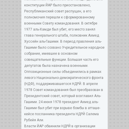
конституции ЙАР было приостановлено,
Республиканский совет распущен, а его
полномочия перешли к сформированному
военными Совету командования. В октябре
1977 аль-Хамди был убит, его место занял
глава генерального штаба, полковник Ахмед
Хуссейн аль-Гашими. В период правления аль-
Гашими было созвано Учредительное народное
собрание, имевшее в основном
совещательные функции. Большая часть его
депутатов была назначена военными.
Оппозиционные силы объединились в рамках
левого Национально-демократического фронта
(НДФ), поддерживавшегося НДРЙ. В апреле
1978 Совет командования был преобразован в
Президентский совет, который возглавил Аль-
Гашими. 24 июня 1978 президент Ахмед аль-
Гашими был убит при взрыве бомбы в атташе-
кейсе посланника президента НДРЙ Салема
Рубейя Али.
Власти ЙАР обвинили НДРЙ в организации