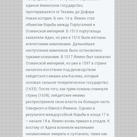
единое йеменское государство,
простиравшееся от Тихамы до Дофара.
Новая история. В нач. 16 в. Йемен стал
объектом борьбы между Португалией и
Османской империей. В 1513 португальцы
захватили Аден, но уже в 1516 были изгнаны
египетскими мамлюками. Дальнейшее
наступление мамлюков было остановлено
турками-османами. В 1517 Йемен был захвачен
Османской империей, но уже в 1597 в стране
началось восстание под руководством
зейдитского имама аль-Касема, который
основал сильное теократическое государство
(1633). После того, как турки-османы покинули
страну (1638), зейдитские имамы
распространили свою власть на большую часть
Северного и Южного Йемена. Однако в
результате междоусобной борьбы в конце 17 в.
– начале 18 в. Йемен вновь пришел в упадок. К
востоку от Адена возникли маленькие
независимые эмираты и султанаты, такие как