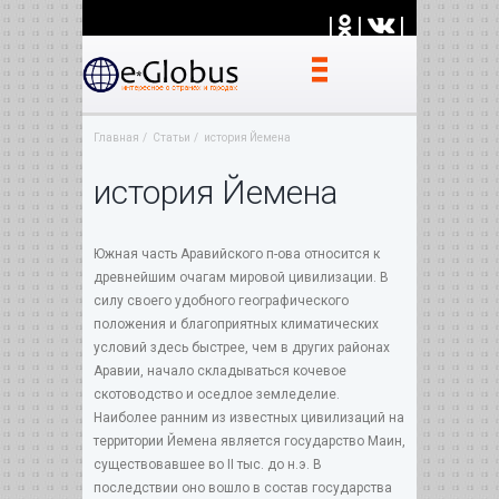
|
|
|
Главная
Статьи
история Йемена
история Йемена
Южная часть Аравийского п-ова относится к
древнейшим очагам мировой цивилизации. В
силу своего удобного географического
положения и благоприятных климатических
условий здесь быстрее, чем в других районах
Аравии, начало складываться кочевое
скотоводство и оседлое земледелие.
Наиболее ранним из известных цивилизаций на
территории Йемена является государство Маин,
существовавшее во II тыс. до н.э. В
последствии оно вошло в состав государства