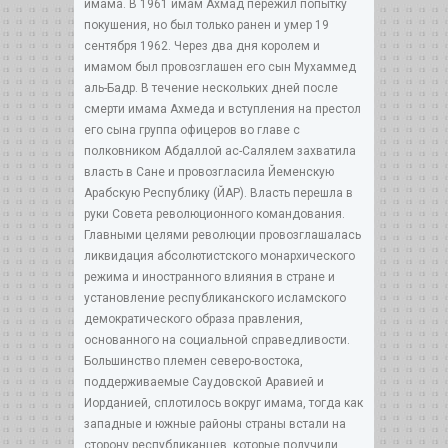
имама. В 1961 имам Ахмад пережил попытку
покушения, но был только ранен и умер 19
сентября 1962. Через два дня королем и
имамом был провозглашен его сын Мухаммед
аль-Бадр. В течение нескольких дней после
смерти имама Ахмеда и вступления на престол
его сына группа офицеров во главе с
полковником Абдаллой ас-Салялем захватила
власть в Сане и провозгласила Йеменскую
Арабскую Республику (ЙАР). Власть перешла в
руки Совета революционного командования.
Главными целями революции провозглашалась
ликвидация абсолютистского монархического
режима и иностранного влияния в стране и
установление республиканского исламского
демократического образа правления,
основанного на социальной справедливости.
Большинство племен северо-востока,
поддерживаемые Саудовской Аравией и
Иорданией, сплотилось вокруг имама, тогда как
западные и южные районы страны встали на
сторону республиканцев, которые получили