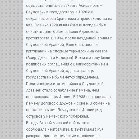
осуществлены из-за захвата Асира новым
Саудовским государством в 1920-е и
сохранявшегося британского превосходства на
юге. Осенью 1928 имам Яхья вынужден был
очистить занятые им районы Аденского
протектората. В 1934, после неудачной войны с
Саудовской Аравией, Яхья отказался от
притязаний на спорные территории на севере
(Асир, Джизан и Наджран). В том же году были
подписаны соглашения с Великобританией и
Саудовской Аравией, однако границы
государства не были четко определены.
Политическим итогом войны с Саудовской
Аравией стало ослабление Йемена, чем
воспользовалась Италия. В 1938 она навязала
Йемену договор о дружбе и союзе. В обмен на
поставки оружия Яхья уступил Италии ряд
островов у йеменского побережья.
В годы Второй мировой войны страна
соблюдала нейтралитет. В 1943 имам Яхъя
разорвал дипломатические отношения с