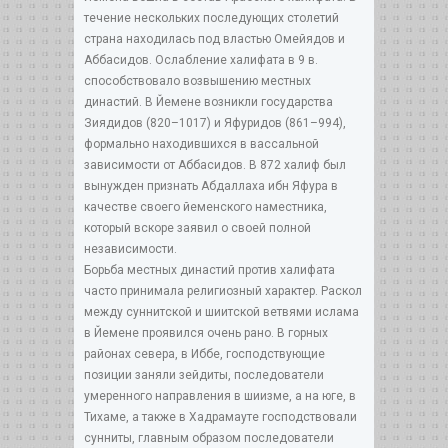
течение нескольких последующих столетий
страна находилась под властью Омейядов и
Аббасидов. Ослабление халифата в 9 в.
способствовало возвышению местных
династий. В Йемене возникли государства
Зиядидов (820–1017) и Яфуридов (861–994),
формально находившихся в вассальной
зависимости от Аббасидов. В 872 халиф был
вынужден признать Абдаллаха ибн Яфура в
качестве своего йеменского наместника,
который вскоре заявил о своей полной
независимости.
Борьба местных династий против халифата
часто принимала религиозный характер. Раскол
между суннитской и шиитской ветвями ислама
в Йемене проявился очень рано. В горных
районах севера, в Иббе, господствующие
позиции заняли зейдиты, последователи
умеренного направления в шиизме, а на юге, в
Тихаме, а также в Хадрамауте господствовали
сунниты, главным образом последователи