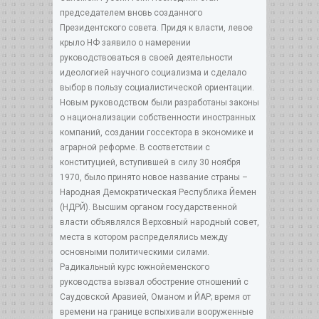
председателем вновь созданного
Президентского совета. Придя к власти, левое
крыло НФ заявило о намерении
руководствоваться в своей деятельности
идеологией научного социализма и сделало
выбор в пользу социалистической ориентации.
Новым руководством были разработаны законы
о национализации собственности иностранных
компаний, создании госсектора в экономике и
аграрной реформе. В соответствии с
конституцией, вступившей в силу 30 ноября
1970, было принято новое название страны –
Народная Демократическая Республика Йемен
(НДРЙ). Высшим органом государственной
власти объявлялся Верховный народный совет,
места в котором распределялись между
основными политическими силами.
Радикальный курс южнойеменского
руководства вызвал обострение отношений с
Саудовской Аравией, Оманом и ЙАР; время от
времени на границе вспыхивали вооруженные