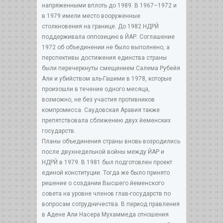
напряженными вплоть до 1989. В 1967–1972 и
в 1979 имели место вооруженные
столкновения на границе. До 1982 НДРЙ
поддерживала оппозицию в ЙАР. Соглашение
1972 об объединении не было выполнено, а
перспективы достижения единства страны
были перечеркнуты смещением Салема Рубейя
Али и убийством аль-Гашими в 1978, которые
произошли в течение одного месяца,
возможно, не без участия противников
компромисса. Саудовская Аравия также
препятствовала сближению двух йеменских
государств.
Планы объединения страны вновь возродились
после двухнедельной войны между ЙАР и
НДРЙ в 1979. В 1981 был подготовлен проект
единой конституции. Тогда же было принято
решение о создании Высшего йеменского
совета на уровне членов глав-государств по
вопросам сотрудничества. В период правления
в Адене Али Насера Мухаммеда отношения