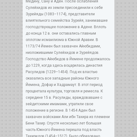
Медину, Сану и Аден. После ослабления
Сулейхидов их земли присоединили к себе
Зурейяды (1083–1174), представители
влиятельного семейства Зурейя, занимавшие
господствующее положение в Адене. Вплоть
до конца 12 в. они оставались главным
оплотом исмаилизма в Южной Аравии. В
1173/74 Йемен был захвачен Айюбидами,
низложившими Сулейхидов и Зурейядов.
Господство Айюбидов в Йемене продолжалось
до 1229, когда здесь воцарилась династия
Расулидов (1229–1454). Под их властью
оказались все западные районы Южного
Йемена, Дофар и Хадрамаут. В этот период
процветала культура, торговля и ремесла. К
середине 15 в. Расулиды, враждовавшие с
зейдитскими имамами, утратили свое
положение в регионе. В 1454 Аден был
захвачен войсками Али ибн Тахира из племени
Бени Тахир. Спустя несколько лет большая
часть Южного Йемена перешла под власть
Тахиридов (1454–1517). Было образовано