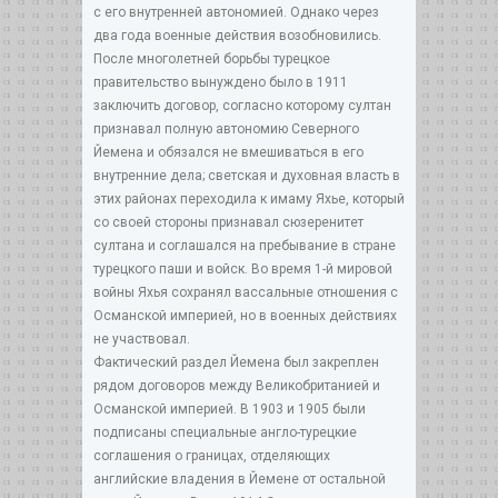
с его внутренней автономией. Однако через
два года военные действия возобновились.
После многолетней борьбы турецкое
правительство вынуждено было в 1911
заключить договор, согласно которому султан
признавал полную автономию Северного
Йемена и обязался не вмешиваться в его
внутренние дела; светская и духовная власть в
этих районах переходила к имаму Яхье, который
со своей стороны признавал сюзеренитет
султана и соглашался на пребывание в стране
турецкого паши и войск. Во время 1-й мировой
войны Яхья сохранял вассальные отношения с
Османской империей, но в военных действиях
не участвовал.
Фактический раздел Йемена был закреплен
рядом договоров между Великобританией и
Османской империей. В 1903 и 1905 были
подписаны специальные англо-турецкие
соглашения о границах, отделяющих
английские владения в Йемене от остальной