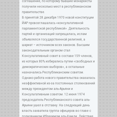
соглашение, по которому бывшие монархисты
получили несколько мест в республиканском
правительстве.
В принятой 28 декабря 1970 новой конституции
ЙАР провозглашалась «консультативной
парламентской республикой». Деятельность
партий и организаций запрещалась, ислам
объявлялся государственной религией, а
шариат – источником всех законов. Высшим
законодательным органом стал
Консультативный совет в составе 159 членов,
из которых 80% избирались путем «свободных и
демократических выборов», а остальные
назначались Республиканским советом.
Однако работа нового правительства оказалась
неэффективной из-за постоянных столкновений
между президентом аль-Арьяни и
Консультативным советом. 12 июня 1974
председатель Республиканского совета аль-
Арьяни ушел в отставку. На следующий день
власть захватила группа офицеров во главе с
полковником Ибрахимом аль-Хамди. Действие