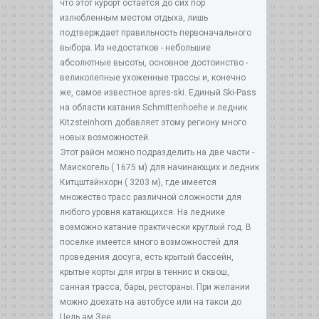
что этот курорт остается до сих пор
излюбленным местом отдыха, лишь
подтверждает правильность первоначального
выбора. Из недостатков - небольшие
абсолютные высоты, основное достоинство -
великолепные ухоженные трассы и, конечно
же, самое известное aprеs-ski. Единый Ski-Pass
на области катания Schmittenhoehe и ледник
Kitzsteinhorn добавляет этому региону много
новых возможностей.
Этот район можно подразделить на две части -
Маискогель ( 1675 м) для начинающих и ледник
Китцштайнхорн ( 3203 м), где имеется
множество трасс различной сложности для
любого уровня катающихся. На леднике
возможно катание практически круглый год. В
поселке имеется много возможностей для
проведения досуга, есть крытый бассейн,
крытые корты для игры в теннис и сквош,
санная трасса, бары, рестораны. При желании
можно доехать на автобусе или на такси до
Цель ам Зее.