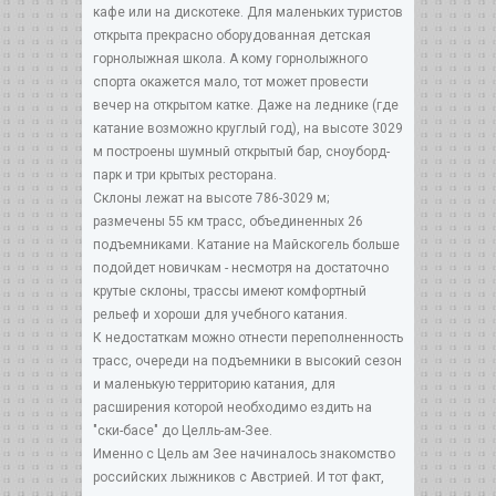
кафе или на дискотеке. Для маленьких туристов
открыта прекрасно оборудованная детская
горнолыжная школа. А кому горнолыжного
спорта окажется мало, тот может провести
вечер на открытом катке. Даже на леднике (где
катание возможно круглый год), на высоте 3029
м построены шумный открытый бар, сноуборд-
парк и три крытых ресторана.
Склоны лежат на высоте 786-3029 м;
размечены 55 км трасс, объединенных 26
подъемниками. Катание на Майскогель больше
подойдет новичкам - несмотря на достаточно
крутые склоны, трассы имеют комфортный
рельеф и хороши для учебного катания.
К недостаткам можно отнести переполненность
трасс, очереди на подъемники в высокий сезон
и маленькую территорию катания, для
расширения которой необходимо ездить на
"ски-басе" до Целль-ам-Зее.
Именно с Цель ам Зее начиналось знакомство
российских лыжников с Австрией. И тот факт,