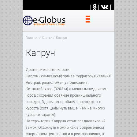
|
|
|
Главная
Статьи
Капрун
Капрун
Достопримечательности
Капрун - самая комфортная территория катания
Австрии, расположен у подножия г.
Китцштайнхорн (3203 м) с мощным ледником.
Город сохранил обаяние провинциального
городка. Здесь нет снобизма престижного
курорта (хотя цены чуть выше, чем на многих
курортах страны).
На территории Капруна стоит средневековый
замок. Отдохнуть можно как в современном
спортивном центре, так и в ресторанчиках, в