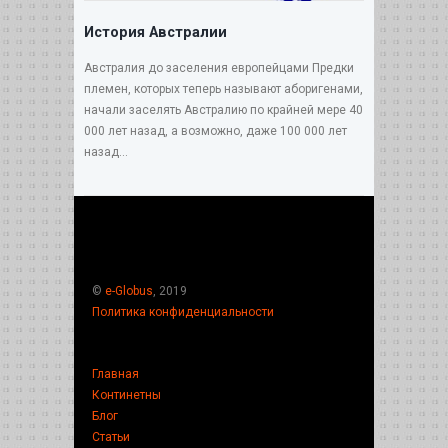
История Австралии
Австралия до заселения европейцами Предки
племен, которых теперь называют аборигенами,
начали заселять Австралию по крайней мере 40
000 лет назад, а возможно, даже 100 000 лет
назад...
©
e-Globus
, 2019
Политика конфиденциальности
Главная
Континетны
Блог
Статьи