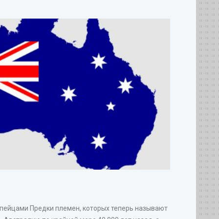
опейцами Предки племен, которых теперь называют