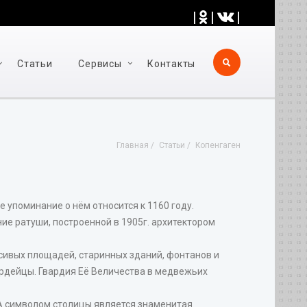
|
|
|
Статьи
Cервисы
Контакты
Главная
Статьи
Копенгаген
 упоминание о нём относится к 1160 году.
ие ратуши, построенной в 1905г. архитектором
асивых площадей, старинных зданий, фонтанов и
вардейцы. Гвардия Её Величества в медвежьих
. А символом столицы является знаменитая