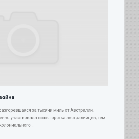
война
 разгоревшаяся за тысячи миль от Австралии,
венно участвовала лишь горстка австралийцев, тем
колониального...