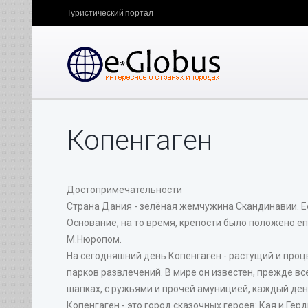
Туристический портал
Копенгаген
Достопримечательности
Страна Дания - зелёная жемчужина Скандинавии. Ее
Основание, на то время, крепости было положено е
М.Нюропом.
На сегодняшний день Копенгаген - растущий и проц
парков развлечений. В мире он известен, прежде вс
шапках, с ружьями и прочей амуницией, каждый де
Копенгаген - это город сказочных героев: Кая и Ге