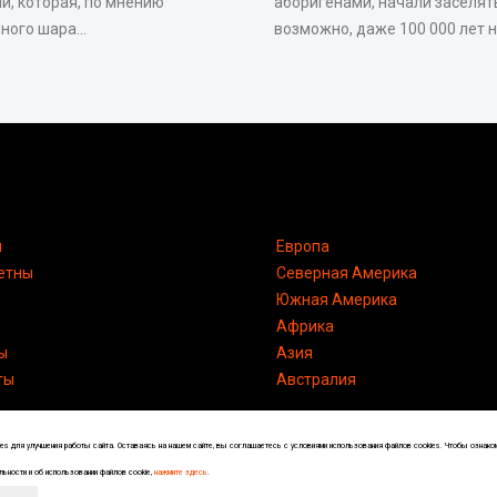
и, которая, по мнению
аборигенами, начали заселять
ого шара...
возможно, даже 100 000 лет на
я
Европа
етны
Северная Америка
Южная Америка
Африка
ы
Азия
ты
Австралия
s для улучшения работы сайта. Оставаясь на нашем сайте, вы соглашаетесь с условиями использования файлов cookies. Чтобы ознако
ьности и об использовании файлов cookie,
нажмите здесь
.