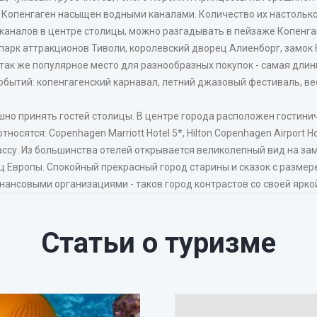
. Копенгаген насыщен водными каналами. Количество их настолько 
и каналов в центре столицы, можно разгадывать в пейзаже Копен
парк аттракционов Тиволи, королевский дворец Алиенборг, замок 
ак же популярное место для разнообразных покупок - самая длинн
обытий: копенгагенский карнавал, летний джазовый фестиваль, 
шно принять гостей столицы. В центре города расположен гостин
сятся: Copenhagen Marriott Hotel 5*, Hilton Copenhagen Airport Hotel
ссу. Из большинства отелей открывается великолепный вид на за
лиц Европы. Спокойный прекрасный город старины и сказок с раз
нсовыми организациями - таков город контрастов со своей ярко
Статьи о туризме