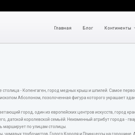
Главная
Блог
Континенты
 столица - Копенгаген, город медных крыш и шпилей. Самое первое
пископом Абсолоном, позолоченная фигура которого украшает здан
ветающий город, один из европейских центров искусств, город кр
его, датской королевской семьёй. Неизменный атрибут города - г
нь марширует по улицам столицы.
рды, чумазых трубочистов, Голого Короля и Принцессы на горошине