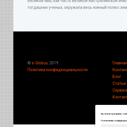
Великой Явы, как часть великой Австралийской земл
тогдашних ученых, окружала весь южный полюс земн
©
e-Globus
, 2019
Главна
Политика конфиденциальности
Контин
Блог
Статьи
Сервис
Контак
Мы используем файлы cookie
Положениями о конфиденциал