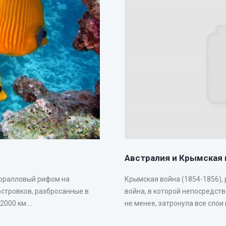
Австралия и Крымская 
коралловый рифом на
Крымская война (1854-1856),
островков, разбросанные в
война, в которой непосредст
00 км....
не менее, затронула все слои 