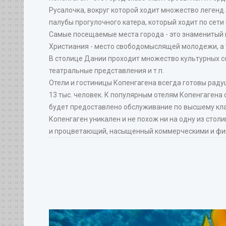
Русалочка, вокруг которой ходит множество легенд
палубы прогулочного катера, который ходит по сет
Самые посещаемые места города - это знаменитый 
Христиания - место свободомыслящей молодежи, а т
В столице Дании проходит множество культурных с
театральные представления и т.п.
Отели и гостиницы Копенгагена всегда готовы раду
13 тыс. человек. К популярным отелям Копенгагена отно
будет предоставлено обслуживание по высшему кла
Копенгаген уникален и не похож ни на одну из сто
и процветающий, насыщенный коммерческими и фина