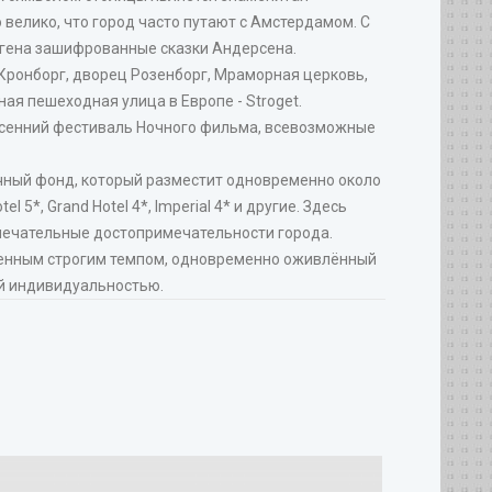
велико, что город часто путают с Амстердамом. С
гагена зашифрованные сказки Андерсена.
Кронборг, дворец Розенборг, Мраморная церковь,
ая пешеходная улица в Европе - Stroget.
весенний фестиваль Ночного фильма, всевозможные
ичный фонд, который разместит одновременно около
 5*, Grand Hotel 4*, Imperial 4* и другие. Здесь
мечательные достопримечательности города.
меренным строгим темпом, одновременно оживлённый
й индивидуальностью.