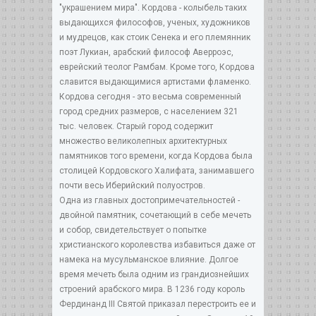
"украшением мира". Кордова - колыбель таких
выдающихся философов, ученых, художников
и мудрецов, как стоик Сенека и его племянник
поэт Лукиан, арабский философ Аверроэс,
еврейский теолог Рамбам. Кроме того, Кордова
славится выдающимися артистами фламенко.
Кордова сегодня - это весьма современный
город средних размеров, с населением 321
тыс. человек. Старый город содержит
множество великолепных архитектурных
памятников того времени, когда Кордова была
столицей Кордовского Халифата, занимавшего
почти весь Иберийский полуостров.
Одна из главных достопримечательностей -
двойной памятник, сочетающий в себе мечеть
и собор, свидетельствует о попытке
христианского королевства избавиться даже от
намека на мусульманское влияние. Долгое
время мечеть была одним из грандиознейших
строений арабского мира. В 1236 году король
Фердинанд III Святой приказал перестроить ее и