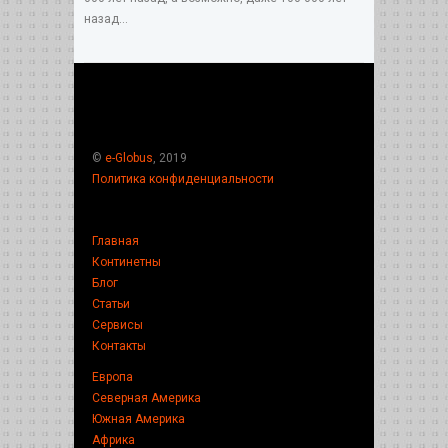
назад...
©
e-Globus
, 2019
Политика конфиденциальности
Главная
Континетны
Блог
Статьи
Сервисы
Контакты
Европа
Северная Америка
Южная Америка
Африка