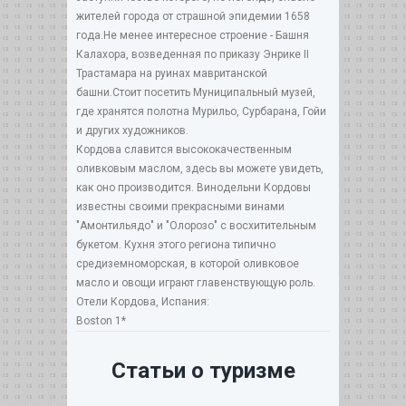
жителей города от страшной эпидемии 1658
года.Не менее интересное строение - Башня
Калахора, возведенная по приказу Энрике II
Трастамара на руинах мавританской
башни.Стоит посетить Муниципальный музей,
где хранятся полотна Мурильо, Сурбарана, Гойи
и других художников.
Кордова славится высококачественным
оливковым маслом, здесь вы можете увидеть,
как оно производится. Винодельни Кордовы
известны своими прекрасными винами
"Амонтильядо" и "Олорозо" с восхитительным
букетом. Кухня этого региона типично
средиземноморская, в которой оливковое
масло и овощи играют главенствующую роль.
Отели Кордова, Испания:
Boston 1*
Статьи о туризме