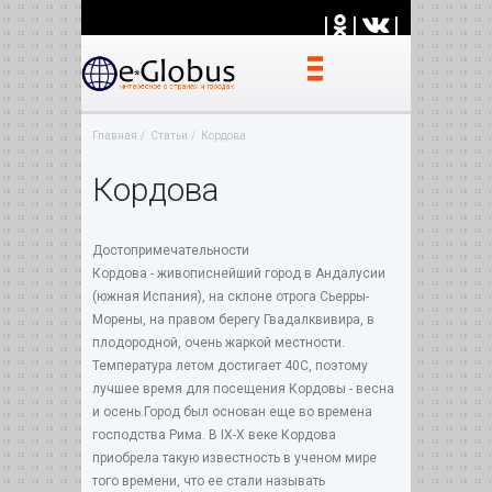
|
|
|
Главная
Статьи
Кордова
Кордова
Достопримечательности
Кордова - живописнейший город в Андалусии
(южная Испания), на склоне отрога Сьерры-
Морены, на правом берегу Гвадалквивира, в
плодородной, очень жаркой местности.
Температура летом достигает 40С, поэтому
лучшее время для посещения Кордовы - весна
и осень.Город был основан еще во времена
господства Рима. В IX-X веке Кордова
приобрела такую известность в ученом мире
того времени, что ее стали называть