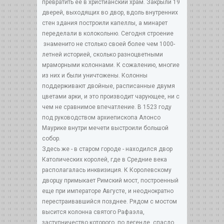
превратить ее в христианский храм. Закрыли 19
дверей, выходящих во двор, вдоль внутренних
стен здания построили капеллы, а минарет
переделали в колокольню. Сегодня строение
знаменито не столько своей более чем 1000-
летней историей, сколько разноцветными
мраморными колоннами. К сожалению, многие
из них и были уничтожены. Колонны
поддерживают двойные, расписанные двумя
цветами арки, и это производит чарующее, ни с
чем не сравнимое впечатление. В 1523 году
под руководством архиепископа Алонсо
Маурике внутри мечети выстроили большой
собор.
Здесь же - в старом городе - находился двор
Католических королей, где в Средние века
располагалась инквизиция. К Королевскому
дворцу примыкает Римский мост, построенный
еще при императоре Августе, и неоднократно
перестраивавшийся позднее. Рядом с мостом
высится колонна святого Рафаэла,
заступничество которого, по легенде, спасло