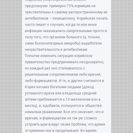
предсказуем: примерно 75% корейцев не
чувствительны к самому распространенному из
антибиотиков – пенициллину. Корейская печать
часто пишет о случаях, когда те или иные
инфекции оказывались смертельными просто в
силу того, что организм больного (а, точнее,
сами болезнетворные микробы) выработали
нечувствительность к антибиотикам.
Попытки изменить ситуацию корейское
правительство предпринимало неоднократно,
но каждый раз оно сталкивалось с
решительным сопротивлением либо врачей,
либо фармацевтов. И те, и другие считаются в
Корее весьма богатыми людьми (доход
успешного врача или владельца средней
аптеки приближается к 10 миллионам вон в
месяц), и, вдобавок, пользуются в обществе
немалым уважением. Все это означает, что и
врачам, и фармацевтам не так уж сложно
устроить шум вокруг своих проблем, что время
от времени они и проделывают. Во время