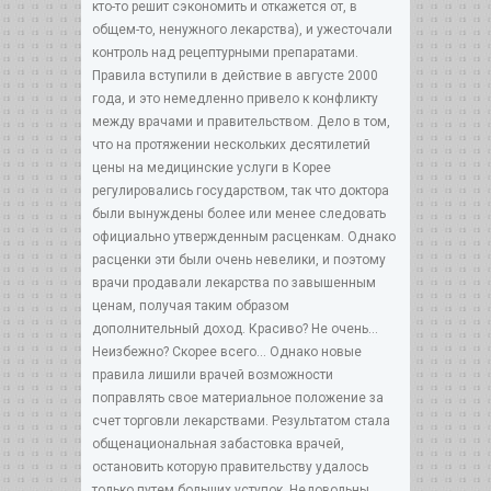
кто-то решит сэкономить и откажется от, в
общем-то, ненужного лекарства), и ужесточали
контроль над рецептурными препаратами.
Правила вступили в действие в августе 2000
года, и это немедленно привело к конфликту
между врачами и правительством. Дело в том,
что на протяжении нескольких десятилетий
цены на медицинские услуги в Корее
регулировались государством, так что доктора
были вынуждены более или менее следовать
официально утвержденным расценкам. Однако
расценки эти были очень невелики, и поэтому
врачи продавали лекарства по завышенным
ценам, получая таким образом
дополнительный доход. Красиво? Не очень…
Неизбежно? Скорее всего… Однако новые
правила лишили врачей возможности
поправлять свое материальное положение за
счет торговли лекарствами. Результатом стала
общенациональная забастовка врачей,
остановить которую правительству удалось
только путем больших уступок. Недовольны