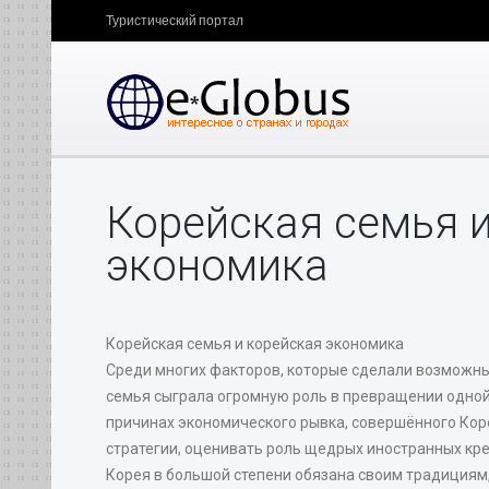
Туристический портал
Корейская семья 
экономика
Корейская семья и корейская экономика
Среди многих факторов, которые сделали возможным
семья сыграла огромную роль в превращении одной 
причинах экономического рывка, совершённого Кор
стратегии, оценивать роль щедрых иностранных кред
Корея в большой степени обязана своим традициям