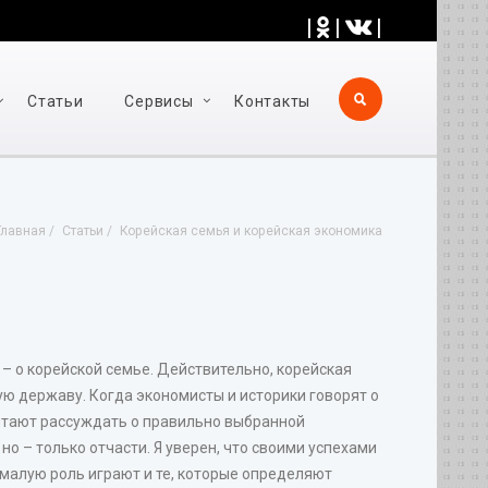
|
|
|
Статьи
Cервисы
Контакты
Главная
Статьи
Корейская семья и корейская экономика
– о корейской семье. Действительно, корейская
ю державу. Когда экономисты и историки говорят о
читают рассуждать о правильно выбранной
о – только отчасти. Я уверен, что своими успехами
малую роль играют и те, которые определяют