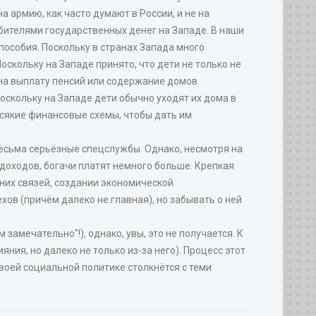
а армию, как часто думают в России, и не на
бителями государственных денег на Западе. В наши
 пособия. Поскольку в странах Запада много
оскольку на Западе принято, что дети не только не
 на выплату пенсий или содержание домов
Поскольку на Западе дети обычно уходят их дома в
всякие финансовые схемы, чтобы дать им
есьма серьёзные спецслужбы. Однако, несмотря на
 доходов, богачи платят немного больше. Крепкая
шних связей, создании экономической
хов (причём далеко не главная), но забывать о ней
замечательно"!), однако, увы, это не получается. К
ния, но далеко не только из-за него). Процесс этот
 своей социальной политике столкнётся с теми