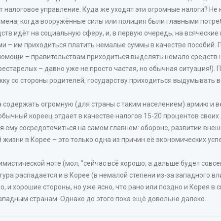
т налоговое управление. Куда же уходят эти огромные налоги? Не н
емена, когда вооружённые силы или полиция были главными потре
ств идёт на социальную сферу, и, в первую очередь, на всяческие
ми – им приходиться платить немалые суммы в качестве пособий. П
й помощи – правительствам приходиться выделять немало средств
рестарелых – давно уже не просто частая, но обычная ситуация!). 
ржку со стороны родителей, государству приходиться выдумывать 
а содержать огромную (для страны с таким населением) армию и в
 обычный кореец отдает в качестве налогов 15-20 процентов своих
яя ему сосредоточиться на самом главном: обороне, развитии вне
жизни в Корее – это только одна из причин её экономических успе
мистической ноте (мол, "сейчас всё хорошо, а дальше будет совсем 
ра распадается и в Корее (в немалой степени из-за западного влия
но, и хорошие стороны, но уже ясно, что рано или поздно и Корея в
ападным странам. Однако до этого пока ещё довольно далеко.