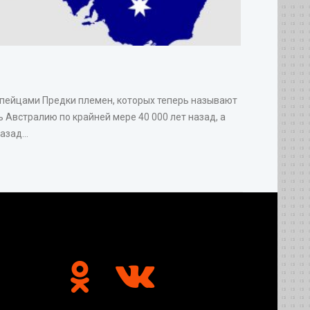
опейцами Предки племен, которых теперь называют
 Австралию по крайней мере 40 000 лет назад, а
зад...