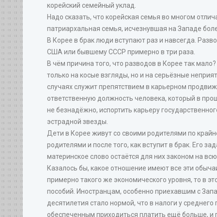
корейский семейный уклад.
Надо сказать, что корейская семья во многом отлича
патриархальная семья, исчезнувшая на Западе боле
В Корее в брак люди вступают раз и навсегда. Разв
США или бывшему СССР примерно в три раза.
В чём причина того, что разводов в Корее так мало
только на косые взгляды, но и на серьёзные непри
случаях служит препятствием в карьерном продвиже
ответственную должность человека, который в прош
не безнадёжно, испортить карьеру государственного
эстрадной звезды.
Дети в Корее живут со своими родителями по крайне
родителями и после того, как вступит в брак. Его 
материнское слово остаётся для них законом на вс
Казалось бы, какое отношение имеют все эти обыча
примерно такого же экономического уровня, то в э
пособий. Иностранцам, особенно приехавшим с Запад
десятилетия стало нормой, что в налоги у среднего
обеспеченным приходиться платить ещё больше, и п