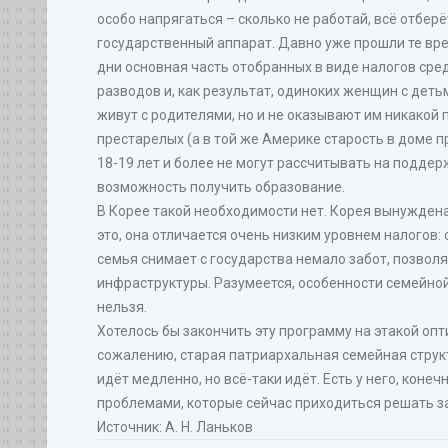
особо напрягаться – сколько не работай, всё отберё
государственный аппарат. Давно уже прошли те вр
дни основная часть отобранных в виде налогов сред
разводов и, как результат, одиноких женщин с деть
живут с родителями, но и не оказывают им никако
престарелых (а в той же Америке старость в доме п
18-19 лет и более не могут рассчитывать на подде
возможность получить образование.
В Корее такой необходимости нет. Корея вынужден
это, она отличается очень низким уровнем налогов:
семья снимает с государства немало забот, позвол
инфраструктуры. Разумеется, особенности семейной 
нельзя.
Хотелось бы закончить эту программу на этакой опти
сожалению, старая патриархальная семейная структу
идёт медленно, но всё-таки идёт. Есть у него, конеч
проблемами, которые сейчас приходиться решать з
Источник: А. Н. Ланьков