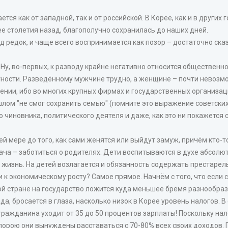
ется как от западной, так и от российской. В Корее, как и в други
е столетия назад, благополучно сохранилась до наших дней.
од редок, и чаще всего воспринимается как позор – достаточно ска
? Ну, во-первых, к разводу крайне негативно относится общественн
ятности. Разведённому мужчине трудно, а женщине – почти невозмо
нии, ибо во многих крупных фирмах и государственных организац
лом "не смог сохранить семью" (помните это выражение советских
 чиновника, политического деятеля и даже, как это ни покажется
й мере до того, как сами женятся или выйдут замуж, причём кто-то
задача – заботиться о родителях. Дети воспитываются в духе абсол
ю жизнь. На детей возлагается и обязанность содержать престарел
и к экономическому росту? Самое прямое. Начнём с того, что если
той стране на государство ложится куда меньшее бремя разнообра
а, бросается в глаза, насколько низок в Корее уровень налогов. 
 гражданина уходит от 35 до 50 процентов зарплаты! Поскольку на
орою они вынуждены расставаться с 70-80% всех своих доходов. П