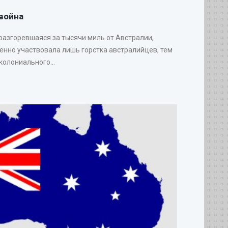
война
 разгоревшаяся за тысячи миль от Австралии,
венно участвовала лишь горстка австралийцев, тем
колониального...