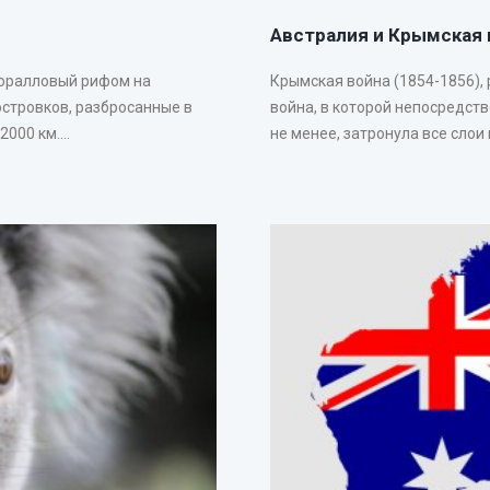
Австралия и Крымская 
коралловый рифом на
Крымская война (1854-1856),
островков, разбросанные в
война, в которой непосредст
00 км....
не менее, затронула все слои 