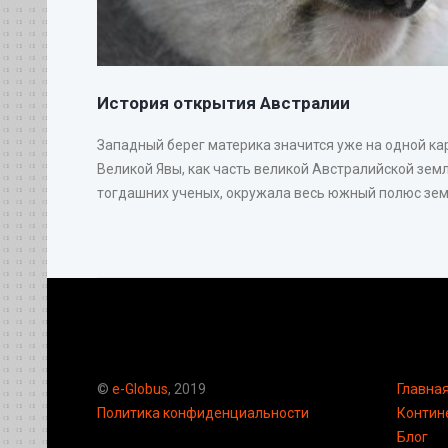
История открытия Австралии
Западный берег материка значится уже на одной ка
Великой Явы, как часть великой Австралийской земл
тогдашних ученых, окружала весь южный полюс земн
©
e-Globus
, 2019
Главна
Политика конфиденциальности
Контин
Блог