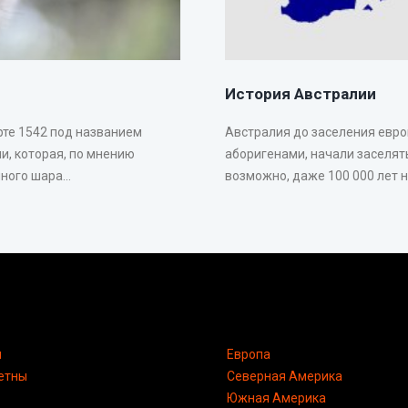
История Австралии
рте 1542 под названием
Австралия до заселения евр
и, которая, по мнению
аборигенами, начали заселять
ого шара...
возможно, даже 100 000 лет на
я
Европа
етны
Северная Америка
Южная Америка