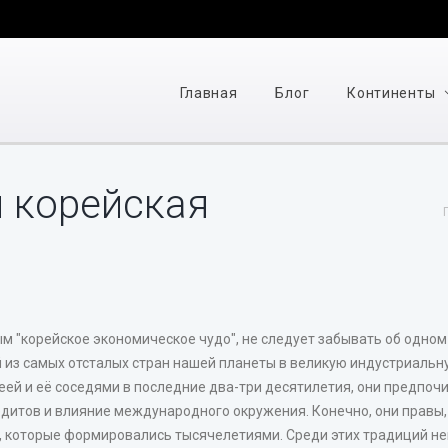
Главная
Блог
Континенты
и корейская
 "корейское экономическое чудо", не следует забывать об одном 
из самых отсталых стран нашей планеты в великую индустриальну
еей и её соседями в последние два-три десятилетия, они предпо
итов и влияние международного окружения. Конечно, они правы, н
, которые формировались тысячелетиями. Среди этих традиций не