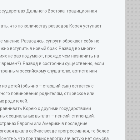
х государствах Дальнего Востока, традиционная
зать, что по количеству разводов Корея уступает
ое мнение. Разводясь, супруги обрекают себя не
жно вступить в новый брак. Развод во многих
иях не раз подумают, прежде чем назначить на
 времен?). Развод в состоянии существенно, если
 странным российскому слушателю, артиста или
 из детей (обычно – старший сын) остаётся с
ютного повиновения родителям, отцовское или
ых родителей.
 сравнивать Корею с другими государствами
зных социальных выплат – пенсий, стипендий,
В странах Европы или Америки в последние
логовая шкала сейчас везде прогрессивная, то более
онятно, что при таких налогах зачастую нет смысла