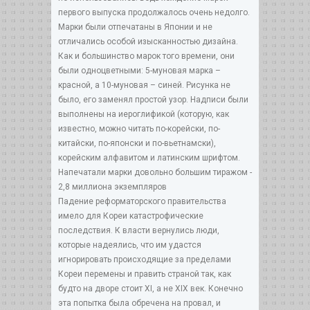
первого выпуска продолжалось очень недолго.
Марки были отпечатаны в Японии и не
отличались особой изысканностью дизайна.
Как и большинство марок того времени, они
были одноцветными: 5-муновая марка –
красной, а 10-муновая – синей. Рисунка не
было, его заменял простой узор. Надписи были
выполнены на иероглификой (которую, как
известно, можно читать по-корейски, по-
китайски, по-японски и по-вьетнамски),
корейским алфавитом и латинским шрифтом.
Напечатали марки довольно большим тиражом -
2,8 миллиона экземпляров
Падение реформаторского правительства
имело для Кореи катастрофические
последствия. К власти вернулись люди,
которые надеялись, что им удастся
игнорировать происходящие за пределами
Кореи перемены и править страной так, как
будто на дворе стоит XI, а не XIX век. Конечно
эта попытка была обречена на провал, и