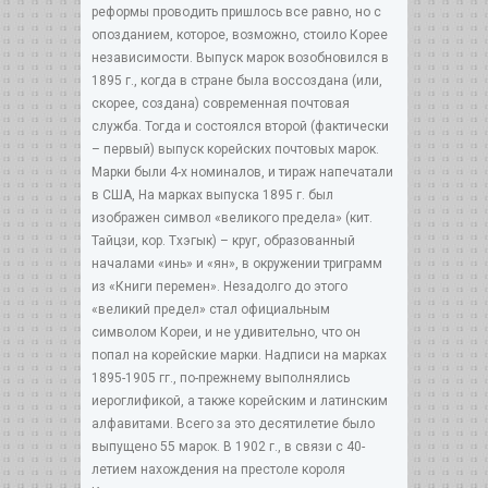
реформы проводить пришлось все равно, но с
опозданием, которое, возможно, стоило Корее
независимости. Выпуск марок возобновился в
1895 г., когда в стране была воссоздана (или,
скорее, создана) современная почтовая
служба. Тогда и состоялся второй (фактически
– первый) выпуск корейских почтовых марок.
Марки были 4-х номиналов, и тираж напечатали
в США, На марках выпуска 1895 г. был
изображен символ «великого предела» (кит.
Тайцзи, кор. Тхэгык) – круг, образованный
началами «инь» и «ян», в окружении триграмм
из «Книги перемен». Незадолго до этого
«великий предел» стал официальным
символом Кореи, и не удивительно, что он
попал на корейские марки. Надписи на марках
1895-1905 гг., по-прежнему выполнялись
иероглификой, а также корейским и латинским
алфавитами. Всего за это десятилетие было
выпущено 55 марок. В 1902 г., в связи с 40-
летием нахождения на престоле короля