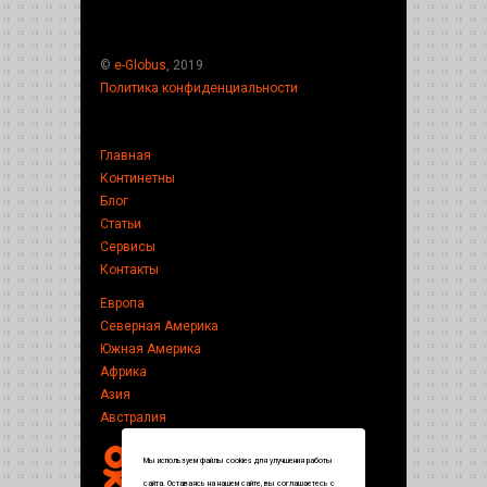
©
e-Globus
, 2019
Политика конфиденциальности
Главная
Континетны
Блог
Статьи
Сервисы
Контакты
Европа
Северная Америка
Южная Америка
Африка
Азия
Австралия
Мы используем файлы cookies для улучшения работы
сайта. Оставаясь на нашем сайте, вы соглашаетесь с