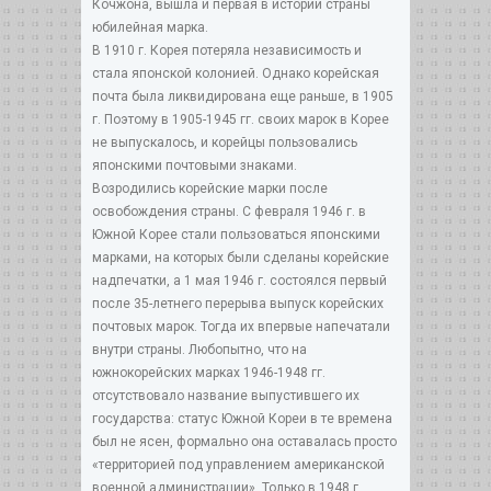
Кочжона, вышла и первая в истории страны
юбилейная марка.
В 1910 г. Корея потеряла независимость и
стала японской колонией. Однако корейская
почта была ликвидирована еще раньше, в 1905
г. Поэтому в 1905-1945 гг. своих марок в Корее
не выпускалось, и корейцы пользовались
японскими почтовыми знаками.
Возродились корейские марки после
освобождения страны. С февраля 1946 г. в
Южной Корее стали пользоваться японскими
марками, на которых были сделаны корейские
надпечатки, а 1 мая 1946 г. состоялся первый
после 35-летнего перерыва выпуск корейских
почтовых марок. Тогда их впервые напечатали
внутри страны. Любопытно, что на
южнокорейских марках 1946-1948 гг.
отсутствовало название выпустившего их
государства: статус Южной Кореи в те времена
был не ясен, формально она оставалась просто
«территорией под управлением американской
военной администрации». Только в 1948 г.,