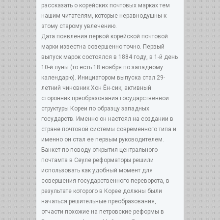
рассказать о корейских почтовых марках тем
нашим читателям, которые неравнодушны к
этому старому увлечению.
Дата появления первой корейской почтовой
марки известна совершенно точно. Первый
выпуск марок состоялся в 1884 году, в 1-й день
10-й луны (то есть 18 ноября по западному
календарю). Инициатором выпуска стал 29-
летний чиновник Хон Ён-сик, активный
сторонник преобразования государственной
структуры Кореи по образцу западных
государств. Именно он настоял на создании в
стране почтовой системы современного типа и
именно он стал ее первым руководителем.
Банкет по поводу открытия центрального
почтамта в Сеуле реформаторы решили
использовать как удобный момент для
совершения государственного переворота, в
результате которого в Корее должны были
начаться решительные преобразования,
отчасти похожие на петровские реформы в