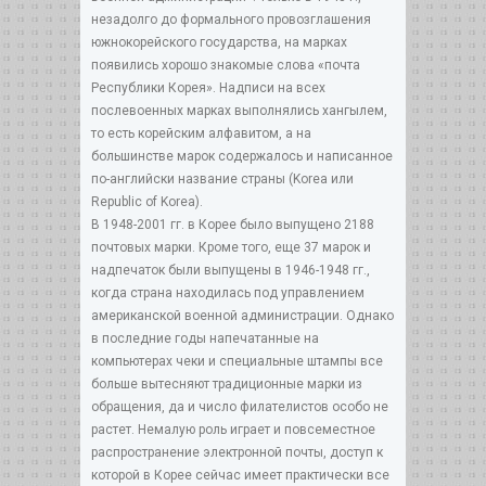
незадолго до формального провозглашения
южнокорейского государства, на марках
появились хорошо знакомые слова «почта
Республики Корея». Надписи на всех
послевоенных марках выполнялись хангылем,
то есть корейским алфавитом, а на
большинстве марок содержалось и написанное
по-английски название страны (Korea или
Republic of Korea).
В 1948-2001 гг. в Корее было выпущено 2188
почтовых марки. Кроме того, еще 37 марок и
надпечаток были выпущены в 1946-1948 гг.,
когда страна находилась под управлением
американской военной администрации. Однако
в последние годы напечатанные на
компьютерах чеки и специальные штампы все
больше вытесняют традиционные марки из
обращения, да и число филателистов особо не
растет. Немалую роль играет и повсеместное
распространение электронной почты, доступ к
которой в Корее сейчас имеет практически все