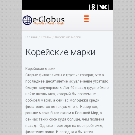
|
|
|
Главная
Статьи
Корейские марки
Корейские марки
Корейские марки
Старые филателисты с грустью говорят, что в
последнее десятилетие их увлечение утратило
былую популярность. Лет 40 назад трудно было
найти школьника, который бы совсем не
собирал марки, а сейчас молодежи среди
филателистов не так уж много. Наверное,
раньше марки были окном в Большой Мир, а
сейчас таких окон куда больше, чем полвека
назад... Однако, несмотря на все проблемы,
филателия жива. И сегодня я бы хотел