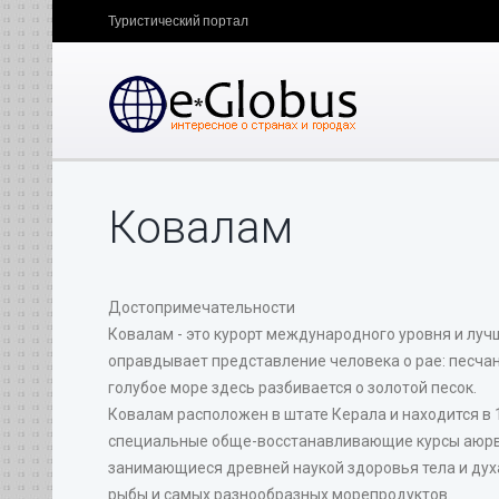
Туристический портал
Ковалам
Достопримечательности
Ковалам - это курорт международного уровня и луч
оправдывает представление человека о рае: песчан
голубое море здесь разбивается о золотой песок.
Ковалам расположен в штате Керала и находится в 1
специальные обще-восстанавливающие курсы аюрве
занимающиеся древней наукой здоровья тела и духа
рыбы и самых разнообразных морепродуктов.