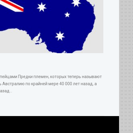
опейцами Предки племен, которых теперь называют
 Австралию по крайней мере 40 000 лет назад, а
зад...