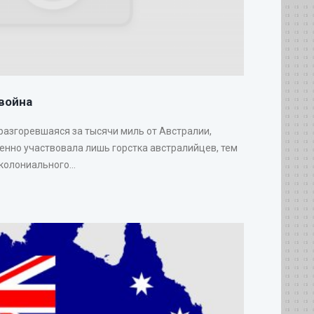
война
 разгоревшаяся за тысячи миль от Австралии,
венно участвовала лишь горстка австралийцев, тем
колониального...