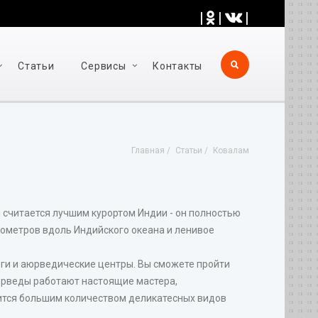
|
|
|
Статьи
Cервисы
Контакты
Главная
Статьи
Ковалам
я считается лучшим курортом Индии - он полностью
лометров вдоль Индийского океана и ленивое
йоги и аюрведические центры. Вы сможете пройти
рведы работают настоящие мастера,
вится большим количеством деликатесных видов