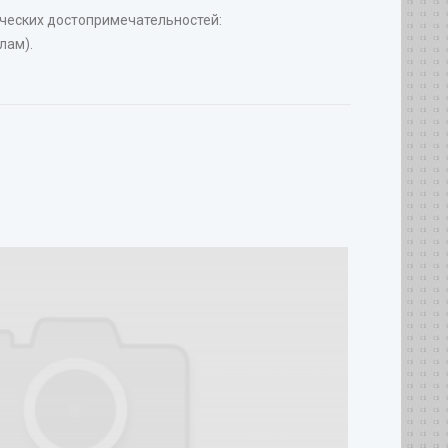
ических достопримечательностей:
лам).