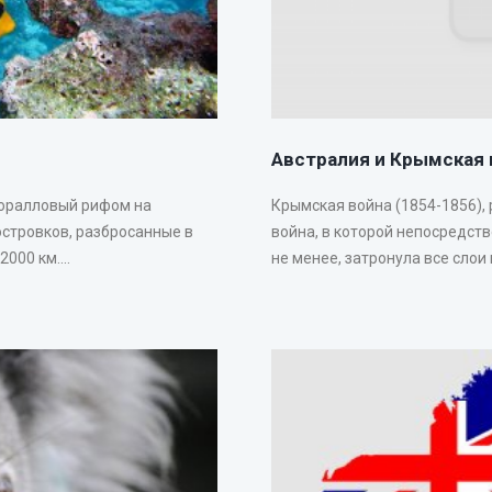
Австралия и Крымская 
коралловый рифом на
Крымская война (1854-1856),
островков, разбросанные в
война, в которой непосредст
00 км....
не менее, затронула все слои 