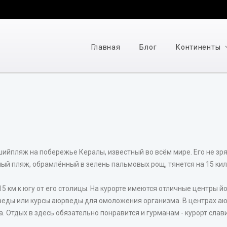
Главная
Блог
Континенты
шийпляж на побережье Кералы, известный во всём мире. Его не зр
ый пляж, обрамлённый в зелень пальмовых рощ, тянется на 15 ки
5 км к югу от его столицы. На курорте имеются отличные центры 
ды или курсы аюрведы для омоложения организма. В центрах аю
. Отдых в здесь обязательно понравится и гурманам - курорт сла