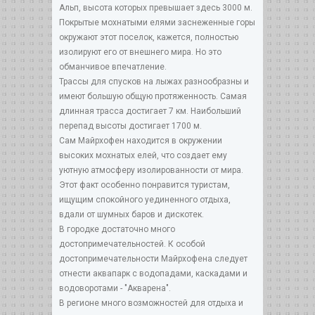
Альп, высота которых превышает здесь 3000 м.
Покрытые мохнатыми елями заснеженные горы
окружают этот поселок, кажется, полностью
изолируют его от внешнего мира. Но это
обманчивое впечатление.
Трассы для спусков на лыжах разнообразны и
имеют большую общую протяженность. Самая
длинная трасса достигает 7 км. Наибольший
перепад высоты достигает 1700 м.
Сам Майрхофен находится в окружении
высоких мохнатых елей, что создает ему
уютную атмосферу изолированности от мира.
Этот факт особенно понравится туристам,
ищущим спокойного уединенного отдыха,
вдали от шумных баров и дискотек.
В городке достаточно много
достопримечательностей. К особой
достопримечательности Майрхофена следует
отнести аквапарк с водопадами, каскадами и
водоворотами - "Акварена".
В регионе много возможностей для отдыха и