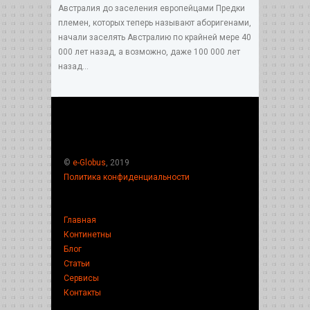
Австралия до заселения европейцами Предки
племен, которых теперь называют аборигенами,
начали заселять Австралию по крайней мере 40
000 лет назад, а возможно, даже 100 000 лет
назад...
©
e-Globus
, 2019
Политика конфиденциальности
Главная
Континетны
Блог
Статьи
Сервисы
Контакты