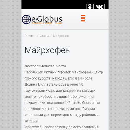
|
|
|
Главная
Статьи
Майрхофен
Майрхофен
Достопримечательности
Небольшой уютный городок Майрхофен - центр
горного курорта, находящегося в Тироле.
Долина Циллерталь объединяет 10
горнолыжных баз, для катания на которых
можно приобрести единый абонемент на
подъемники, позволяющий также бесплатно
пользоваться горнолыжными автобусами-
челноками для переездов между районами
катания.
Майрхофен расположен у самого подножия