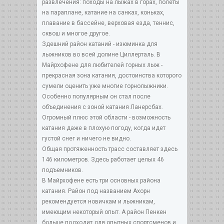
развлечения: походы на лыжах в горах, полеты
на параплане, катание на санках, коньках,
плавание в бассейне, верховая езда, теннис,
сквош и многое другое.
Здешний район катаний - изюминка для
лыжников во всей долине Циллерталь. В
Майрхофене для любителей горных лыж -
прекрасная зона катания, достоинства которого
сумели оценить уже многие горнолыжники.
Особенно популярным он стал после
объединения с зоной катания Ланерсбах.
Огромный плюс этой области - возможность
катания даже в плохую погоду, когда идет
густой снег и ничего не видно.
Общая протяженность трасс составляет здесь
146 километров. Здесь работает целых 46
подъемников.
В Майрхофене есть три основных района
катания. Район под названием Ахорн
рекомендуется новичкам и лыжникам,
имеющим некоторый опыт. А район Пенкен
больше подходит для опытных спортсменов и