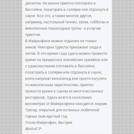
дискотек. Не менее приятно поплавать в
бассейне, позагорать в солярии или отдохнуть в
сауне. Все это, а также многое другое,
например, настольный теннис, катки, тоббоган и
живописные пешеходные тропы - к услугам
туристов.
В Майрхофене можно отдыхать не только
зимой. Некторые туристы приезжают сюда и
летом. В это время года здесь можно провести
время на прекрасных альпийских лужайках или
с удовольствием поплавать в бассейне,
позагорать в солярии или отдохнуть в сауне,
взять напрокат велосипед или просто погулять
по живописным окрестностям, приятно
провести время в одном из многочисленных
ресторанов. Здесь всего в нескольких
километрах от Майерхофена находится ледник
Туксер, открытый для истинных любителей
горных лыж круглый год.
Отели Майрхофен, Австрия:
Almhof 3*