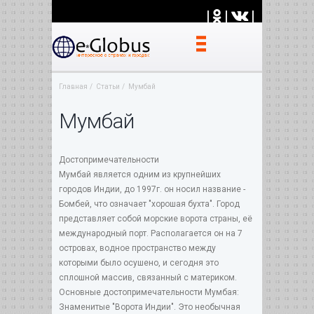
|
|
|
Главная
Статьи
Мумбай
Мумбай
Достопримечательности
Мумбай является одним из крупнейших
городов Индии, до 1997г. он носил название -
Бомбей, что означает "хорошая бухта". Город
представляет собой морские ворота страны, её
международный порт. Располагается он на 7
островах, водное пространство между
которыми было осушено, и сегодня это
сплошной массив, связанный с материком.
Основные достопримечательности Мумбая:
Знаменитые "Ворота Индии". Это необычная