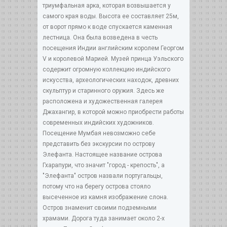
триумфальная арка, которая возвышается у
самого края воды. Высота ее составляет 25м,
от ворот прямо к воде спускается каменная
лестница. Она была возведена в честь
посещения Индии английским королем Георгом
V и королевой Марией. Музей принца Уэльского
содержит огромную коллекцию индийского
искусства, археологических находок, древних
скульптур и старинного оружия. Здесь же
расположена и художественная галерея
Джахангир, в которой можно приобрести работы
современных индийских художников.
Посещение Мумбая невозможно себе
представить без экскурсии по острову
Элефанта. Настоящее название острова
Гхарапури, что значит "город - крепость", а
"Элефанта" остров назвали португальцы,
потому что на берегу острова стояло
высеченное из камня изображение слона.
Остров знаменит своими подземными
храмами. Дорога туда занимает около 2-х