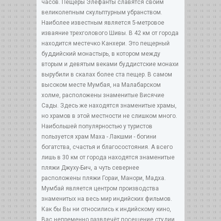
часов. Пещеры Элефанты славятся своим
великолепным скульптурным убранством.
Наиболее известным является 5-метровое
изваяние трехголового Шивы. В 42 км от города
находится местечко Канхери. Это пещерный
буддийский монастырь, в котором между
вторым и девятым веками буддистские монахи
вырубили в скалах более ста пещер. В самом
высоком месте Мумбая, на Малабарском
холме, расположены знаменитые Висячие
Сады. Здесь же находятся знаменитые храмы,
но храмов в этой местности не слишком много.
Наибольшей популярностью у туристов
пользуется храм Маха - Лакшми - богини
богатства, счастья и благосостояния. А всего
лишь в 30 км от города находятся знаменитые
пляжи Джуху-Бич, а чуть севернее
расположены пляжи Гораи, Манори, Мадха.
Мумбай является центром производства
знаменитых на весь мир индийских фильмов.
Как бы Вы ни относились к индийскому кино,
Вас непременно развлечёт посещение студии,