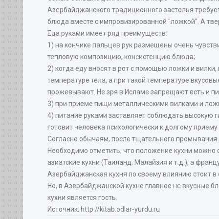
Азербайджанского традиционного застолья требует е
блюда вместе с импровизированной "ложкой". А тв
Еда руками имеет ряд преимуществ:
1) на кончике пальцев рук размещены очень чувств
тепловую композицию, консистенцию блюда;
2) когда еду вносят в рот с помощью ложки и вилки
температуре тела, а при такой температуре вкусов
прожевывают. Не зря в Исламе запрещают есть и п
3) при приеме пищи металлическими вилками и ложк
4) питание руками заставляет соблюдать высокую ги
готовит человека психологически к долгому приему
Согласно обычаям, после тщательного промывания 
Необходимо отметить, что положение кухни можно 
азиатские кухни (Таиланд, Малайзия и т.д.), а фра
Азербайджанская кухня по своему влиянию стоит в 
Но, в Азербайджанской кухне главное не вкусные бл
кухни является гость.
Источник: http://kitab.odlar-yurdu.ru