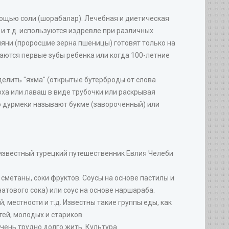
ощью соли (шорабалар). Лечебная и диетическая
 и т.д. используются издревле при различных
яни (проросшие зерна пшеницы) готовят только на
езаются первые зубы ребенка или когда 100-летние
елить "яхма" (открытые бутерброды от слова
юха или лаваш в виде трубочки или раскрывая
о дурмеки называют букме (завороченный) или
е известный турецкий путешественник Евлия Челеби
 сметаны, соки фруктов. Соусы на основе пастилы и
тового сока) или соус на основе наршараба.
 местности и т.д. Известны такие группы еды, как
тей, молодых и стариков.
чень трудно долго жить. Культура