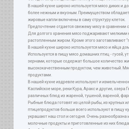
В нашей кухне широко используется мясо диких и д
более нежным и вкусным. Преимуществом обладает 
жировые капли включены в саму структуру клеток.
Предпочтение отдается свежему мясу в сравнении 
Для долгого хранения мясо поджаривают мелкими к
растопленным жиром. Кроме этого заготавливают "га
В нашей кухне широко используется мясо и яйца дом
Используется в пищу мясо домашних птиц - гусей, у
зернами, которые содержат большое количество жира
высококачественным продуктом, чем животный. Мясо
продуктами.
В нашей кухне издревле используют и измельченное м
Каспийское море, реки Кура, Аракс и другие, озер
различных блюд из жареной, тушеной, вареной, фа
Рыбные блюда готовят из целой рыбы, из крупных ил
птицепродуктов больше всего используют в пищу кури
украшают наш стол и сегодня. Очень разнообразна и 
молочные продукты и приготовленные из них блюда -