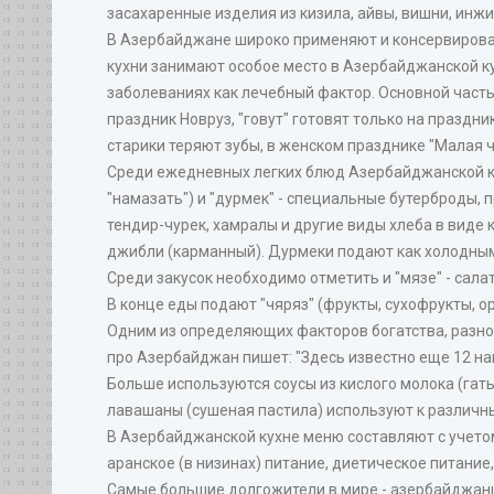
засахаренные изделия из кизила, айвы, вишни, инжира
В Азербайджане широко применяют и консервирован
кухни занимают особое место в Азербайджанской кули
заболеваниях как лечебный фактор. Основной част
праздник Новруз, "говут" готовят только на праздни
старики теряют зубы, в женском празднике "Малая 
Среди ежедневных легких блюд Азербайджанской кух
"намазать") и "дурмек" - специальные бутерброды, 
тендир-чурек, хамралы и другие виды хлеба в виде
джибли (карманный). Дурмеки подают как холодными
Среди закусок необходимо отметить и "мязе" - сала
В конце еды подают "чяряз" (фрукты, сухофрукты, оре
Одним из определяющих факторов богатства, разноо
про Азербайджан пишет: "Здесь известно еще 12 на
Больше используются соусы из кислого молока (гатыг
лавашаны (сушеная пастила) используют к различны
В Азербайджанской кухне меню составляют с учетом 
аранское (в низинах) питание, диетическое питание
Самые большие долгожители в мире - азербайджанцы