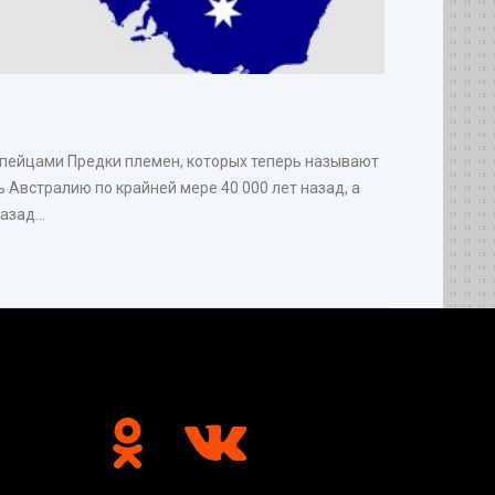
опейцами Предки племен, которых теперь называют
 Австралию по крайней мере 40 000 лет назад, а
зад...