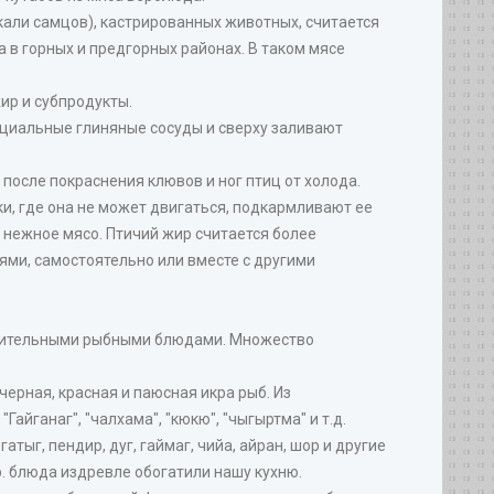
кали самцов), кастрированных животных, считается
в горных и предгорных районах. В таком мясе
ир и субпродукты.
ециальные глиняные сосуды и сверху заливают
 после покраснения клювов и ног птиц от холода.
ки, где она не может двигаться, подкармливают ее
и нежное мясо. Птичий жир считается более
ями, самостоятельно или вместе с другими
изумительными рыбными блюдами. Множество
черная, красная и паюсная икра рыб. Из
йганаг", "чалхама", "кюкю", "чыгыртма" и т.д.
тыг, пендир, дуг, гаймаг, чийа, айран, шор и другие
р. блюда издревле обогатили нашу кухню.