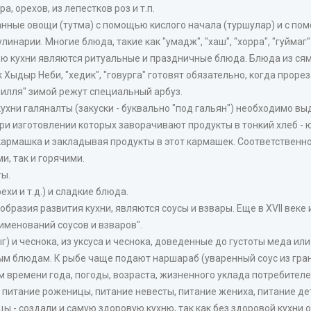
, орехов, из лепестков роз и т.п.
ные овощи (тутма) с помощью кислого начала (туршулар) и с пом
нарии. Многие блюда, такие как "умадж", "хаш", "хорра", "гуймаг"
ью кухни являются ритуальные и праздничные блюда. Блюда из сям
к Хыдыр Неби, "хедик", "говурга" готовят обязательно, когда прор
чилля" зимой режут специальный арбуз.
ни галяналты (закуски - буквально "под гальян") необходимо выд
при изготовлении которых заворачивают продукты в тонкий хлеб - 
 кармашка и закладывая продукты в этот кармашек. Соответственн
, так и горячими.
ты.
хи и т.д.) и сладкие блюда.
бразия развития кухни, являются соусы и взвары. Еще в XVII век
именований соусов и взваров".
) и чеснока, из уксуса и чеснока, доведенные до густоты меда или
м блюдам. К рыбе чаще подают наршараб (уваренный соус из грана
времени года, погоды, возраста, жизненного уклада потребителей,
, питание роженицы, питание невесты, питание жениха, питание де
 - создали и самую здоровую кухню, так как без здоровой кухни о