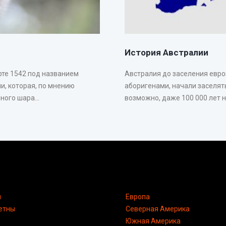
История Австралии
рте 1542 под названием
Австралия до заселения евр
и, которая, по мнению
аборигенами, начали заселять
ого шара...
возможно, даже 100 000 лет на
я
Европа
етны
Северная Америка
Южная Америка