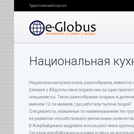
Туристический портал
Национальная кух
Национальная кухня очень разнообразна, известно
Шемахе у Абдуллы хана подали ему за один присест 
специалисты. Такое разнообразие создано и делени
именем 12-ти имамов, где работали тысячи людей". Х
Специалисты, названные по наименованиям тех груп
ее развитие способствовало увеличению количества 
В Азербайджане издревле используют мясо крупноро
Сегодня азербайджанцы конину в пище не использую