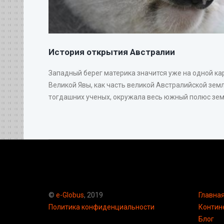
История открытия Австралии
Западный берег материка значится уже на одной ка
Великой Явы, как часть великой Австралийской земл
тогдашних ученых, окружала весь южный полюс земн
©
e-Globus
, 2019
Главна
Политика конфиденциальности
Контин
Блог