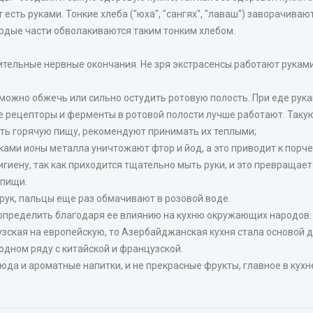
сть руками. Тонкие хлеба ("юха", "сангях", "лаваш") заворачиваю
ердые части обволакиваются таким тонким хлебом.
ительные нервные окончания. Не зря экстрасенсы работают руками,
, можно обжечь или сильно остудить ротовую полость. При еде рука
ые рецепторы и ферменты в ротовой полости лучше работают. Таку
ить горячую пищу, рекомендуют принимать их теплыми;
ами ионы металла уничтожают фтор и йод, а это приводит к порче
гиену, так как приходится тщательно мыть руки, и это превращае
 пищи.
рук, пальцы еще раз обмачивают в розовой воде.
определить благодаря ее влиянию на кухню окружающих народов. 
нцузская на европейскую, то Азербайджанская кухня стала основой 
одном ряду с китайской и французской.
юда и ароматные напитки, и не прекрасные фрукты, главное в кух