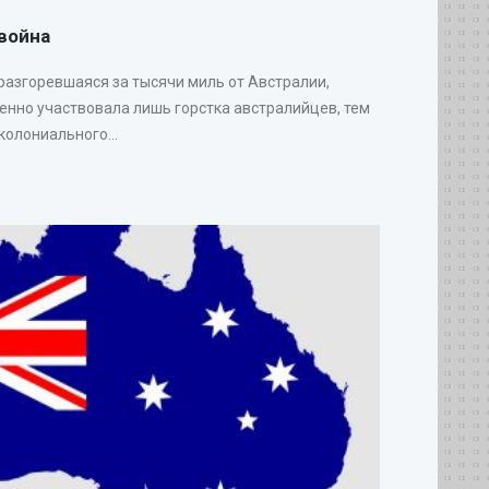
война
 разгоревшаяся за тысячи миль от Австралии,
венно участвовала лишь горстка австралийцев, тем
колониального...