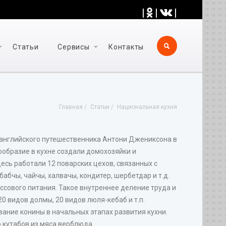
|
|
|
Статьи
Cервисы
Контакты
Главная
Статьи
Национальная кухня
 английского путешественника Антони Джениксона в
ообразие в кухне создали домохозяйки и
есь работали 12 поварских цехов, связанных с
абчы, чайчы, халвачы, кондитер, шербетдар и т.д.
ссового питания. Такое внутреннее деление труда и
0 видов долмы, 20 видов люля-кебаб и т.п.
ание конины в начальных этапах развития кухни.
 кутабов из мяса верблюда.