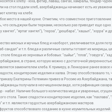
ятся к хлебу - юха, фетир, лаваш, сангах, хамралы, тендир-чурек
ли на стол подали хлеб, азербайджанцы начинают есть из уважения 
ют клятву на хлебе.
бое место в нашей кухне. Отметим, что совместное приготовление
ь, что сельджуки были тюрками, несколько раз приводит еще одно 
 хангял", "ярпаг хангял"), "гюрза", "дюшбара", "хашыл", "хорра" и д
ество мясных и мучных блюд и наоборот, увеличивается доля пот
джаб-сандал" и т.п. блюда и различные салаты готовят из мокрицы, 
оле блюда из зерновых и бобовых: "сыйыг", "плов", "говурга", "хади
рбайджане, в стране, которую можно с достаточной уверенностью 
вляется заменителем хлеба. К примеру, в Ленкоране ранее вовсе н
адости, кондитерские изделия и халва. Этому способствовало то,
 приказу Екатерины Потемкин привез в Россию из Азербайджана, та
ербайджанцы получали в неочищенном виде, хотя рафинация сахара
р - набат. Наличие большого количества меда и уваренных, сгущен
 стола. Такие сладости и кондитерские изделия, как "пахлава", "ш
сы" и т.п. являются гордостью азербайджанских мастеров.
и фруктов способствовало созданию в кухне изумительных изделий