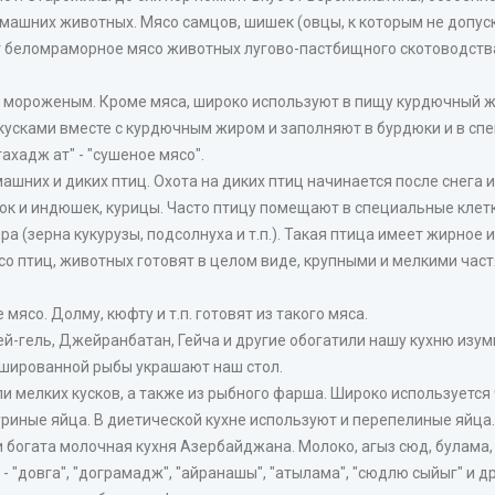
омашних животных. Мясо самцов, шишек (овцы, к которым не допус
беломраморное мясо животных лугово-пастбищного скотоводства 
с мороженым. Кроме мяса, широко используют в пищу курдючный ж
усками вместе с курдючным жиром и заполняют в бурдюки и в сп
хадж ат" - "сушеное мясо".
ашних и диких птиц. Охота на диких птиц начинается после снега и
ток и индюшек, курицы. Часто птицу помещают в специальные клет
 (зерна кукурузы, подсолнуха и т.п.). Такая птица имеет жирное 
 птиц, животных готовят в целом виде, крупными и мелкими част
ясо. Долму, кюфту и т.п. готовят из такого мяса.
а Гей-гель, Джейранбатан, Гейча и другие обогатили нашу кухню 
ршированной рыбы украшают наш стол.
и мелких кусков, а также из рыбного фарша. Широко используется 
ные яйца. В диетической кухне используют и перепелиные яйца. "Га
богата молочная кухня Азербайджана. Молоко, агыз сюд, булама, га
 "довга", "дограмадж", "айранашы", "атылама", "сюдлю сыйыг" и д