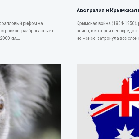
Австралия и Крымская 
коралловый рифом на
Крымская война (1854-1856),
островков, разбросанные в
война, в которой непосредст
00 км....
не менее, затронула все слои 