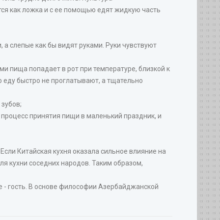
тся как ложка и с ее помощью едят жидкую часть
 а слепые как бы видят руками. Руки чувствуют
ми пища попадает в рот при температуре, близкой к
ю еду быстро не проглатывают, а тщательно
 зубов;
т процесс принятия пищи в маленький праздник, и
Если Китайская кухня оказала сильное влияние на
для кухни соседних народов. Таким образом,
не - гость. В основе философии Азербайджанской