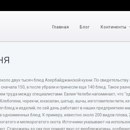
Главная
Блог
Континенты
ня
 около двух тысяч блюд Азербайджанской кухни. По свидетельству
сначала 150, а после убрали и принесли еще 140 блюд. Такое разн
ем труда между специалистами. Евлия Челеби напоминает, что "зд
лебопеки, чорекчи, юхасалан, шатыр, ашчы, изготовители пити, кеб
п блюд и изделий, по сей день работают в наших предприятиях ма
одноименных блюд. К примеру, известно около 200 видов плова, 2
гатого и мелкорогатого скота. Источники указывают на использов
т. Старожилы до сих пор помнят вкус от верблюжатины, особенно