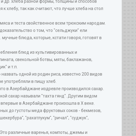
 и др. хлеба разной формы, толщины и способов
к хлебу, так как считают, что лучше хлеба на стол
 мяса и теста свойственное всем трюкским народам.
доказательство о том, что "сельджуки" ели
р. мучные блюда, которые, кстати говоря, готовят в
ребления блюд из культивированных и
шпината, свекольной ботвы, мяты, баклажанов,
к" и т.п.
назвать одной из родин риса, известно 200 видов
е употребляли в пищу хлеб.
 что в Азербайджане издревле производился сахар.
кой сахар называли "тахта гянд". Другим видом
 впервые в Азербайджане произошла в X веке.
ных до густоты меда фруктовых соков - бекмезов,
екербура", "рахатлукум", "ричал", "суджук",
. Это различные варенья, компоты, джемы и