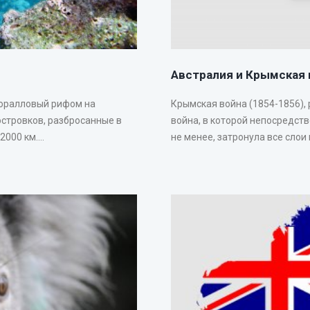
Австралия и Крымская 
коралловый рифом на
Крымская война (1854-1856),
островков, разбросанные в
война, в которой непосредст
00 км....
не менее, затронула все слои 