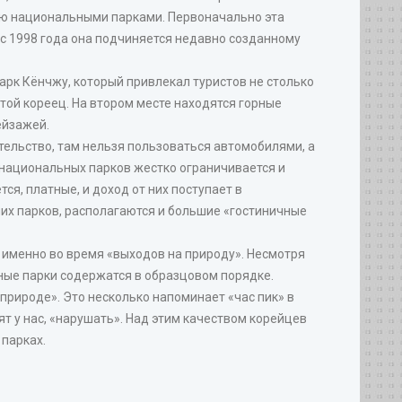
ию национальными парками. Первоначально эта
 с 1998 года она подчиняется недавно созданному
рк Кёнчжу, который привлекал туристов не столько
той кореец. На втором месте находятся горные
ейзажей.
тельство, там нельзя пользоваться автомобилями, а
 национальных парков жестко ограничивается и
ся, платные, и доход от них поступает в
их парков, располагаются и большие «гостиничные
 именно во время «выходов на природу». Несмотря
ьные парки содержатся в образцовом порядке.
рироде». Это несколько напоминает «час пик» в
рят у нас, «нарушать». Над этим качеством корейцев
 парках.