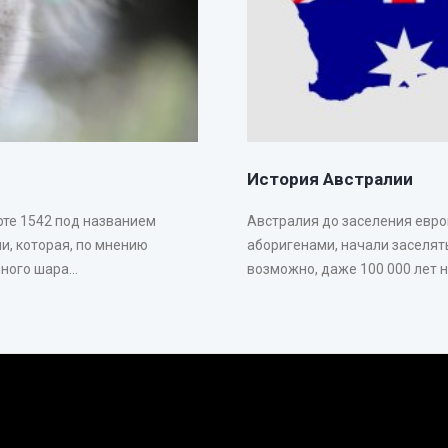
История Австралии
рте 1542 под названием
Австралия до заселения евр
и, которая, по мнению
аборигенами, начали заселять
ого шара...
возможно, даже 100 000 лет на