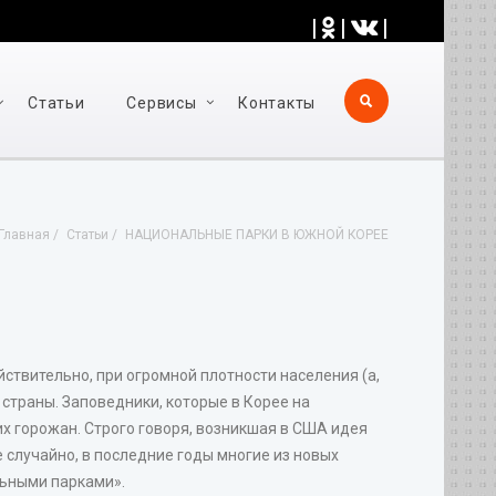
|
|
|
Статьи
Cервисы
Контакты
Главная
Статьи
НАЦИОНАЛЬНЫЕ ПАРКИ В ЮЖНОЙ КОРЕЕ
йствительно, при огромной плотности населения (а,
 страны. Заповедники, которые в Корее на
х горожан. Строго говоря, возникшая в США идея
е случайно, в последние годы многие из новых
льными парками».