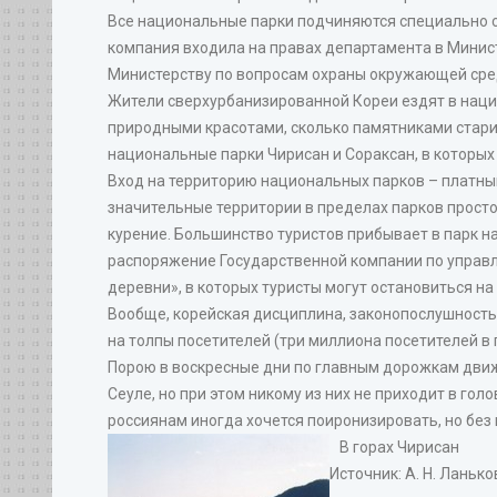
Все национальные парки подчиняются специально 
компания входила на правах департамента в Минист
Министерству по вопросам охраны окружающей сре
Жители сверхурбанизированной Кореи ездят в наци
природными красотами, сколько памятниками старин
национальные парки Чирисан и Сораксан, в которых
Вход на территорию национальных парков – платный
значительные территории в пределах парков просто
курение. Большинство туристов прибывает в парк на
распоряжение Государственной компании по управл
деревни», в которых туристы могут остановиться на 
Вообще, корейская дисциплина, законопослушность
на толпы посетителей (три миллиона посетителей в 
Порою в воскресные дни по главным дорожкам движ
Сеуле, но при этом никому из них не приходит в гол
россиянам иногда хочется поиронизировать, но без 
В горах Чирисан
Источник: А. Н. Ланько