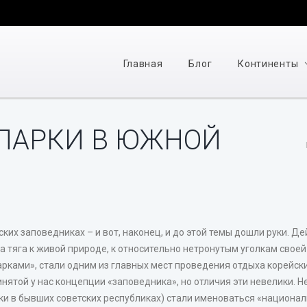
Главная
Блог
Континенты
ПАРКИ В ЮЖНОЙ
ких заповедниках – и вот, наконец, и до этой темы дошли руки. Де
ка тяга к живой природе, к относительно нетронутым уголкам своей
ками», стали одним из главных мест проведения отдыха корейски
нятой у нас концепции «заповедника», но отличия эти невелики. Н
ки в бывших советских республиках) стали именоваться «национа