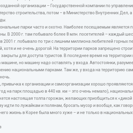
созданной организации – Государственной компании по управлен
ерство строительства, потом – в Министерство Внутренних Дел, а
ды.
ональные парки часто и охотно. Наиболее посещаемым является па
ы. В 2000 г. там побывало более 8 млн. посетителей – каждый шес
 в 2001 г. побывало по три с лишним миллиона любителей горных п
, хотя и не очень дорогой. На территории парков запрещено строи
 закрыты для доступа туристов. В последнее время на территории
 машине, но машину надо оставлять у входа. Автостоянки, разумеет
ению национальными парками. Там же, у входа на территорию сам
ночь.
, привычка к организации и самоорганизации хорошо проявляются
год на парк площадью в 440 кв. км – это очень немало), национал
ется настоящая толпа горожан, желающих приобщиться к «дикой п
ову идти по лужайкам и полянам, бросать мусор и вообще, как гово
него жизнь в Корее была много хуже – и не только в национальных
в