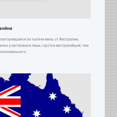
война
 разгоревшаяся за тысячи миль от Австралии,
венно участвовала лишь горстка австралийцев, тем
колониального...