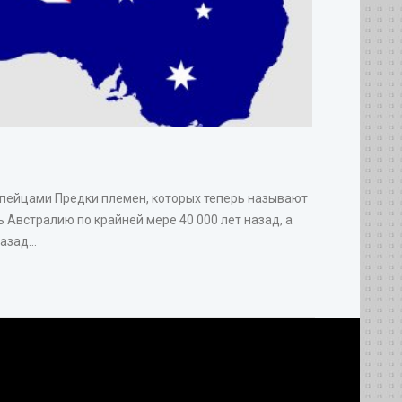
опейцами Предки племен, которых теперь называют
 Австралию по крайней мере 40 000 лет назад, а
зад...