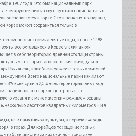
кабре 1967 года. Это был национальный парк
остается крупнейшим из «сухопутных» национальных
ан располагается в горах. Это и понятно: во-первых,
ной Корее может сохраниться только в
нтенсивностью в семидесятые годы, а после 1988 г.
 взяты все оставшиеся в Корее уголки дикой
лючает в себя территорию древней столицы страны
льтурным, а не природно-экологическим, да и во
парк Пукхансан, излюбленное место отдыха жителей
о между ними. Всего национальные парки занимают
ее 3,8% всей суши и 2,5% всех территориальных вод
Кроме национальных парков центрального
низкого уровня и с менее жестким режимом охраны
ее, несколько десятков квадратных километров – и в
оды, но и памятников культуры, в первую очередь –
воря, в горах. Для корейцев посещение горных
 что большинство из них сейчас – христиане.