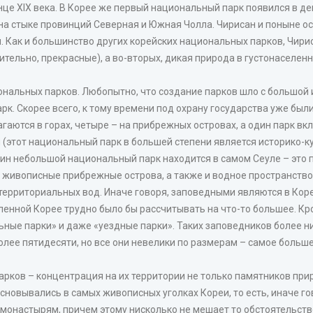
це XIX века. В Корее же первый национальный парк появился в де
 на стыке провинций Северная и Южная Чолла. Чирисан и поныне 
м. Как и большинство других корейских национальных парков, Чирис
тельно, прекрасные), а во-вторых, дикая природа в густонаселен
нальных парков. Любопытно, что создание парков шло с большой и
к. Скорее всего, к тому времени под охрану государства уже были
аются в горах, четыре – на прибрежных островах, а один парк вк
(этот национальный парк в большей степени является историко-ку
дин небольшой национальный парк находится в самом Сеуле – это 
я живописные прибрежные острова, а также и водное пространств
их территориальных вод. Иначе говоря, заповедными являются в Кор
селенной Корее трудно было бы рассчитывать на что-то большее. 
льные парки» и даже «уездные парки». Таких заповедников более 
олее пятидесяти, но все они невелики по размерам – самое больш
рков – концентрация на их территории не только памятников прир
сновывались в самых живописных уголках Кореи, то есть, иначе го
монастырям, причем этому нисколько не мешает то обстоятельство,