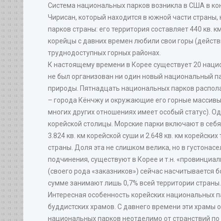
Система национальных парков возникла в США в кон
Чирисан, который находится в южной части страны,
парков страны: его территория составляет 440 кв. к
корейцы с давних времен любили свои горы (действи
труднодоступных горных районах.
К настоящему времени в Корее существует 20 нацио
не был организован ни один новый национальный пар
природы. Пятнадцать национальных парков располаг
– города Кёнчжу и окружающие его горные массивы 
многих других отношениях имеет особый статус). О
корейской столицы. Морские парки включают в себ
3.824 кв. км корейской суши и 2.648 кв. км корейск
страны. Доля эта не слишком велика, но в густона
подчинения, существуют в Корее и т.н. «провинциа
(своего рода «заказников») сейчас насчитывается б
сумме занимают лишь 0,7% всей территории страны.
Интересная особенность корейских национальных па
буддистских храмов. С давнего времени эти храмы о
национальных парков неотделимо от странствий по 