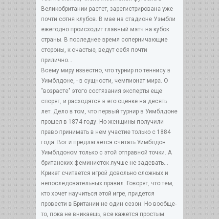
Великобритании растет, зарегистрирована уже
почти сотня клубов. В мае на стадионе Уэмбли
ежегодно происходит главный матч на кубок
страны. В последнее время соперничающие
стороны, к счастью, ведут себя почти
прилично...
Всему миру известно, что турнир по теннису в
Уимблдоне, - в сущности, чемпионат мира. О
"возрасте" этого состязания эксперты еще
спорят, и расходятся в его оценке на десять
лет. Дело в том, что первый турнир в Уимблдоне
прошел в 1874 году. Но женщины получили
право принимать в нем участие только с 1884
года. Вот и предлагается считать Уимблдон
Уимблдоном только с этой отправной точки. А
британских феминисток лучше не задевать...
Крикет считается игрой довольно сложных и
непоследовательных правил. Говорят, что тем,
кто хочет научиться этой игре, придется
провести в Британии не один сезон. Но вообще-
то, пока не вникаешь, все кажется простым: