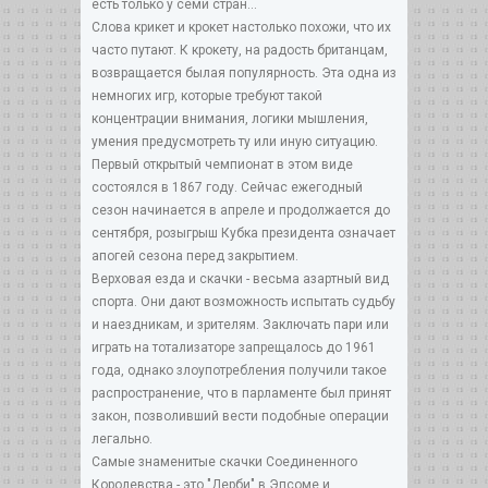
есть только у семи стран...
Слова крикет и крокет настолько похожи, что их
часто путают. К крокету, на радость британцам,
возвращается былая популярность. Эта одна из
немногих игр, которые требуют такой
концентрации внимания, логики мышления,
умения предусмотреть ту или иную ситуацию.
Первый открытый чемпионат в этом виде
состоялся в 1867 году. Сейчас ежегодный
сезон начинается в апреле и продолжается до
сентября, розыгрыш Кубка президента означает
апогей сезона перед закрытием.
Верховая езда и скачки - весьма азартный вид
спорта. Они дают возможность испытать судьбу
и наездникам, и зрителям. Заключать пари или
играть на тотализаторе запрещалось до 1961
года, однако злоупотребления получили такое
распространение, что в парламенте был принят
закон, позволивший вести подобные операции
легально.
Самые знаменитые скачки Соединенного
Королевства - это "Дерби" в Эпсоме и