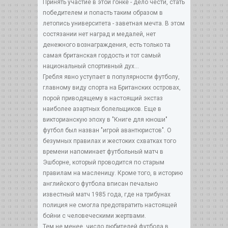
Принять участие в этой гонке - дело чести, стать
победителем и попасть таким образом в
летопись университета - заветная мечта. В этом
состязании нет наград и медалей, нет
денежного вознаграждения, есть только та
самая британская гордость и тот самый
национальный спортивный дух...
Гребля явно уступает в популярности футболу,
главному виду спорта на Британских островах,
порой приводящему в настоящий экстаз
наиболее азартных болельщиков. Еще в
викторианскую эпоху в "Книге для юноши"
футбол был назван "игрой авантюристов". О
безумных правилах и жестоких схватках того
времени напоминает футбольный матч в
Эшборне, который проводится по старым
правилам на масленицу. Кроме того, в историю
английского футбола вписан печально
известный матч 1985 года, где на трибунах
полиция не смогла предотвратить настоящей
бойни с человеческими жертвами.
Тем не менее, число любителей футбола в