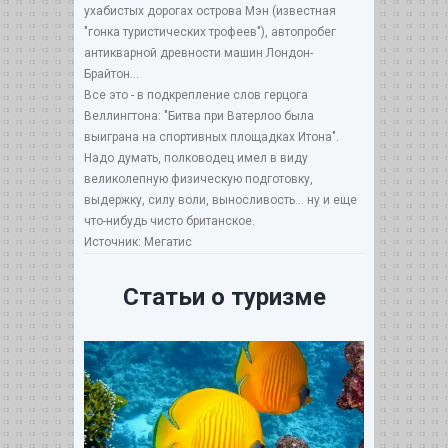
ухабистых дорогах острова Мэн (известная
"гонка туристических трофеев"), автопробег
антикварной древности машин Лондон-
Брайтон…
Все это - в подкрепление слов герцога
Веллингтона: "Битва при Ватерлоо была
выиграна на спортивных площадках Итона".
Надо думать, полководец имел в виду
великолепную физическую подготовку,
выдержку, силу воли, выносливость… ну и еще
что-нибудь чисто британское.
Источник: Мегатис
Статьи о туризме