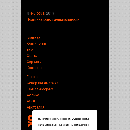
©
e-Globus
, 2019
Политика конфиденциальности
Главная
Континетны
Блог
Статьи
Сервисы
Контакты
Европа
Северная Америка
Южная Америка
Африка
Азия
Австралия
Мы используем файлы cookies для улучшения работы
сайта. Оставаясь на нашем сайте, вы соглашаетесь с