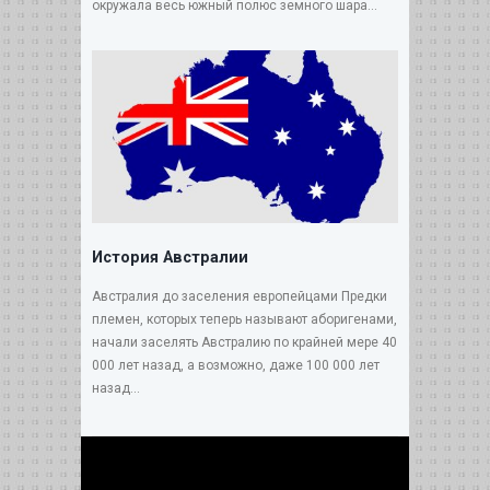
окружала весь южный полюс земного шара...
История Австралии
Австралия до заселения европейцами Предки
племен, которых теперь называют аборигенами,
начали заселять Австралию по крайней мере 40
000 лет назад, а возможно, даже 100 000 лет
назад...