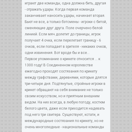
играют две команды, одна должна бить, другая
- отражать удары. Когда первая команда
заканчивает наносить удары, начинает вторая.
Бьют не все, а только бэтсмены - игроки с битой,
сменяющие друг друга. Поле очерчено белой
линией. Если мяч долетит до границы, игрок
получает 4 очка, если перелетает границу - 6
очков, если попадает в зрителя - никаких очков,
одни извинения. Вот вроде бы и все...
Первое упоминание о крикете относится … к
1300 году! В Соединенном королевстве
ежегодно проходят состязания по крикету
между графствами, деревнями, которые длятся
три-четыре дня. Подтянутые, стройные игроки в
крикет обращают на себя внимание не только
своим искусством, но и приятным внешним
видом. На них всегда, в любую погоду, костюм
белого цвета, даже если приходится надевать
под него три свитера. Существуют, кстати, и
международные состязания по крикету, но не
очень многолюдные - национальные команды