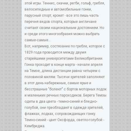
этой игры. Теннис, скачки, регби, гольф, гребля,
велосипедные и автомобильные гонки,
парусный спорт, крокет - все это лишь часть
перечня видов спорта, которые англичане
считают своим национальным достоянием. Но
и среди этого многообразия можно выбрать
самые-самые...
Вот, например, состязание по гребле, которое с
1829 года проводится между двумя
старейшими университетами Великобритании.
Гонка проходит в конце марта - начале апреля
на Темзе, длина дистанции равна четырем с
половиной милям. Тысячи зрителей заполняют
в этот день набережные, самые ярые и
бесстрашные "болеют" с бортов моторных лодок
и маленьких речных пароходиков. Берега Темзы
одеты в два цвета - темно-синий и бледно-
голубой, они преобладают в одежде зрителей,
флажках, лодках, сопровождающих гонку.
Темно-синий - цвет Оксфорда, светло-голубой -
Кембриджа.