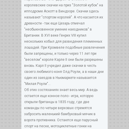
королевские скачки на приз "Золотой кубок" на
ипподроме Аскотт в Виндзоре. Скачки здесь
называют "спортом королей". А что касается их
древности - так еще Цезарь отмечал
"необыкновенное умение наездников" в
Британии. В XVI веке Генрих VIII купил
нескольких кобыл для разведения племенных
лошадей. При Кромвеле подобные развлечения
были запрещены, и только через 11 лет при
"веселом" короле Карле II они были разрешены
вновь. Карл II учредил даже скачки в честь
своего любимого коня Олд Роули, а в наши дни
один из заездов в Ньюмаркете называется
"Милая Роули"...
Об этих состязаниях знает весь мир. А ведь
остается еще конное поло - игра, которую
открыли британцы в 1835 году, где две
команды по четыре верховых стремятся
забросить маленький бамбуковый мячик в
ворота противника. Остаются еще парусный
спорт на песке, мотоциклетные гонки на