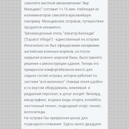
самолёте местной авиакомпании "Аир
Мальдивс" составит 1ч 15 мин. Наблюдая из
иллюминаторов самолёта красивейшую
панораму Мальдивских островов, путешествие
продлится незаметно.
Трёхзвёздочный отель "Экватор Вилладж"
("Equator Village") - единственный на острове.
Изначально он был офицерскими казармами
английских военных моряков, но после
закрытия военно- морской базы, было принято
решение о реконструкции здания. Теперь это
прекрасное комфортабельное место для
отдыха гостей острова, которое работает по
системе "всё включено". Номера отеля удобно
и со вкусом оборудованы, вежливый и
радушный персонал, в досуг входят: бильярд,
виндсерфинг, водные виды спорта, волейбол,
настольный теннис, подводный спорт, теннис,
велосипеды.
На острове Ган прекрасная школа для
подводного плавания. Здесь около двадцати