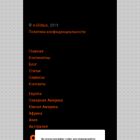
©
e-Globus
, 2019
Политика конфиденциальности
Главная
Континетны
Блог
Статьи
Сервисы
Контакты
Европа
Северная Америка
Южная Америка
Африка
Азия
Австралия
Мы используем файлы cookies для улучшения работы