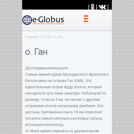
|
|
|
Главная
Статьи
о. Ган
о. Ган
Достопримечательности
Самый южный курорт Мальдивского Архипелага
Расположен на острове Ган (GAN). Это
единственный остров Адду атолла, который
находиться чуть ниже экватора. Небольшой по
размеру - 5 км на 3 км, он связан с другими
островами атолла насыпными дамбами. Эта
цепочка, протяжённостью в 18 км позволяет
посетить самостоятельно некоторые лагуны,
используя велосипед.
От Мале время перелёта на двухмоторном