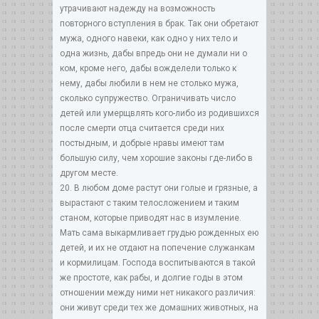
утрачивают надежду на возможность
повторного вступления в брак. Так они обретают
мужа, одного навеки, как одно у них тело и
одна жизнь, дабы впредь они не думали ни о
ком, кроме него, дабы вожделели только к
нему, дабы любили в нем не столько мужа,
сколько супружество. Ограничивать число
детей или умерщвлять кого-либо из родившихся
после смерти отца считается среди них
постыдным, и добрые нравы имеют там
большую силу, чем хорошие законы где-либо в
другом месте.
20. В любом доме растут они голые и грязные, а
вырастают с таким телосложением и таким
станом, которые приводят нас в изумление.
Мать сама выкармливает грудью рожденных ею
детей, и их не отдают на попечение служанкам
и кормилицам. Господа воспитываются в такой
же простоте, как рабы, и долгие годы в этом
отношении между ними нет никакого различия:
они живут среди тех же домашних животных, на