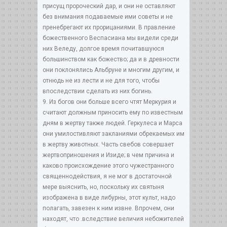
присущ пророческий дар, и они не оставляют
без внимания подаваемые ими советы и не
пренебрегают их прорицаниями. В правление
божественного Веспасиана мы видели среди
них Веледу, долгое время почитавшуюся
большинством как божество; да и в древности
они поклонялись Альбруне и многим другим, и
отнюдь не из лести и не для того, чтобы
впоследствии сделать из них богинь.
9. Из богов они больше всего чтят Меркурия и
считают должным приносить ему по известным
дням в жертву также людей. Геркулеса и Марса
они умилостивляют закланиями обрекаемых им
в жертву животных. Часть свебов совершает
жертвоприношения и Изиде; в чем причина и
каково происхождение этого чужестранного
священнодействия, я не мог в достаточной
мере выяснить, но, поскольку их святыня
изображена в виде либурны, этот культ, надо
полагать, завезен к ним извне. Впрочем, они
находят, что .вследствие величия небожителей