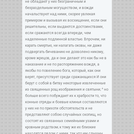
не обладают у них безграничным и
безраздельным могуществом, и вожди
начальствуют над ними, скорее увлекая
примером и вызывая их восхищение, если они
решительны, если выдаются достоинствами,
если сражаются всегда впереди, чем
наделенные подлинной властью. Впрочем, ни
карать смертью, ни налагать оковы, ни даже
подвергать бичеванию не дозволено никому,
кроме жрецов, да и они делают это как бы не в
наказание и не по распоряжению вождя, а
якобы по повелению бога, который, как они
верят, присутствует среди сражающихся И они
берут с собой в битву некоторые извлеченные
из священных рощ изображения и святыни; ^ но
больше всего побуждает их к храбрости то, что
конные отряды и боевые клинья составляются
у них не по прихоти обстоятельств и не
представляют собою случайных скопищ, но
состоят из связанных семейными узами и
кровным родством; к тому же их близкие
находятся рядом с ними, так что им слышны