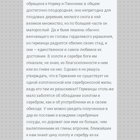
обращена к Норику и Паннонии; в общем
достаточно плодородная, она непригодна для
плодовых деревьев; мелкого скота в ней
великое множество, но по большей части он
малорослый. Да и быки лишены обычно
венчающего их головы горделивого украшения,
но германцы радуются обилию своих стад, и
они — единственное и самое любимое их
достояние. В золоте и серебре боги им
отказали, не знаю, из благосклонности к ним
или во гневе на них. Однако я не решусь
утверждать, что в Германии не существует ни
одной золотоносной или сереброносной жилы;
ведь кто там их разыскивал? Германцы столь же
мало заботятся об обладании золотом и
серебром, как и об употреблении их в своем
обиходе. У них можно увидеть полученные в
дар их послами и вождями серебряные
сосуды, но дорожат они ими не больше, чем
вылепленными из глины; впрочем, ближайшие
к нам знают цену золоту и серебру из-за