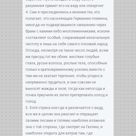
разумения примет его на веру или отвергнет.
4. Сам я присоединяюсь к мнению тех, кто
полагает, что населяющие Германию племена,
никогда не подвергавшиеся смешению через
браки с какими-либо иноплеменниками, искони
составляют особый, сохранивший изначальную
чистоту и лишь на себя самого похожий народ.
Отсюда, несмотря на такое число людей, всем
им присущ тот же облик: жесткие голубые
глаза, русые волосы, рослые тела, способные
только к кратковременному усилию; вместе с
тем им не хватает терпения, чтобы упорно и
напряженно трудиться, и они совсем не
выносят жажды и зноя, тогда как непогода и
почва приучили их легко претерпевать холод и
голод.
5. Хотя страна кое-где и различается с виду,
все же в целом она ужасает и отвращает
своими лесами и топями; наиболее влажная
она с той стороны, где смотрит на Галлию, и
наиболее открыта для ветров там, где