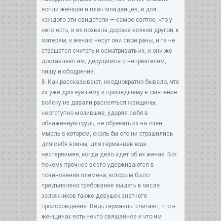
вопли женщин и плач младенцев, и для
каждого эти свидетели — самое святое, что у
него есть, и их похвала дороже всякой другой; к
матерям, к женам несут они свои раны, и те не
страшатся считать и осматривать их, и они же
доставляют им, дерущимся с неприятелем,
пищу и ободрение.
8. Как рассказывают, неоднократно бывало, что
их уже дрогнувшему и пришедшему в смятение
войску не давали рассеяться женщины,
неотступно молившие, ударяя себя в
обнаженную грудь, не обрекать их на плен,
мысль о котором, сколь бы его ни страшились
для себя воины, для германцев еще
нестерпимее, когда дело идет об их женах. Вот
почему прочнее всего удерживаются в
повиновении племена, которым было
предъявлено требование выдать в числе
заложников также девушек знатного
происхождения. Ведь германцы считают, что в
женщинах есть нечто священное и что им