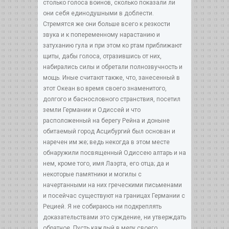
столько голоса воинов, сколько показали ли
они себя единодушными в доблести.
Стремятся же они больше всего к резкости
звука и к попеременному нарастанию и
затуханию гула и при этом ко ртам приближают
щиты, дабы голоса, отразившись от них,
набирались силы и обретали полнозвучность и
мощь. Иные считают также, что, занесенный в
этот Океан во время своего знаменитого,
долгого и баснословного странствия, посетил
земли Германии и Одиссей и что
расположенный на берегу Рейна и доныне
обитаемый город Асцибургий был основан и
наречен им же; ведь некогда в этом месте
обнаружили посвященный Одиссею алтарь и на
нем, кроме того, имя Лаэрта, его отца; да и
некоторые памятники и могилы с
начертанными на них греческими письменами
и посейчас существуют на границах Германии с
Рецией. Я не собираюсь ни подкреплять
доказательствами это суждение, ни утверждать
обратное. Пусть каждый в меру своего