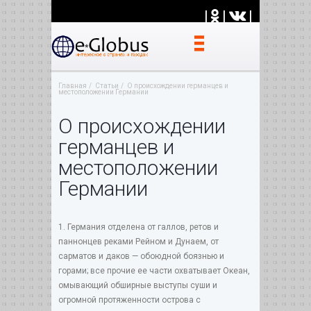
|
|
|
Главная
Статьи
О происхождении германцев и
местоположении Германии
О происхождении
германцев и
местоположении
Германии
1. Германия отделена от галлов, ретов и
паннонцев реками Рейном и Дунаем, от
сарматов и даков — обоюдной боязнью и
горами; все прочие ее части охватывает Океан,
омывающий обширные выступы суши и
огромной протяженности острова с