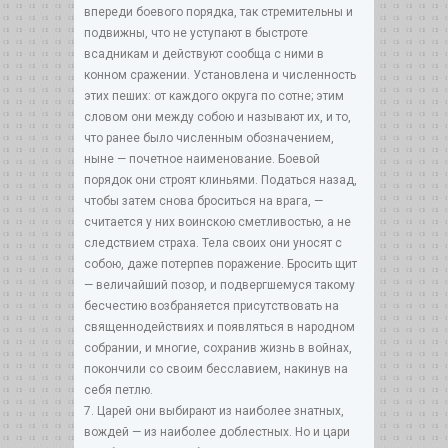
впереди боевого порядка, так стремительны и
подвижны, что не уступают в быстроте
всадникам и действуют сообща с ними в
конном сражении. Установлена и численность
этих пеших: от каждого округа по сотне; этим
словом они между собою и называют их, и то,
что ранее было численным обозначением,
ныне — почетное наименование. Боевой
порядок они строят клиньями. Податься назад,
чтобы затем снова броситься на врага, —
считается у них воинскою сметливостью, а не
следствием страха. Тела своих они уносят с
собою, даже потерпев поражение. Бросить щит
— величайший позор, и подвергшемуся такому
бесчестию возбраняется присутствовать на
священнодействиях и появляться в народном
собрании, и многие, сохранив жизнь в войнах,
покончили со своим бесславием, накинув на
себя петлю.
7. Царей они выбирают из наиболее знатных,
вождей — из наиболее доблестных. Но и цари