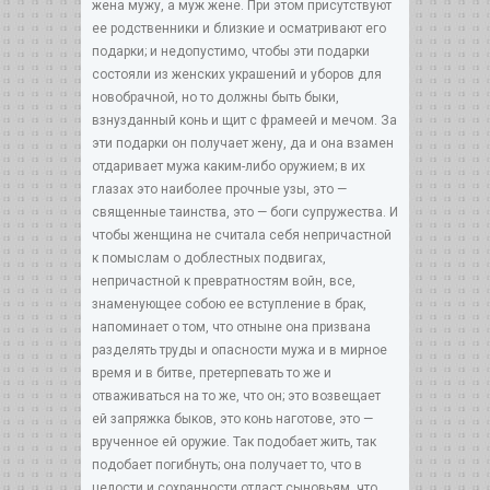
жена мужу, а муж жене. При этом присутствуют
ее родственники и близкие и осматривают его
подарки; и недопустимо, чтобы эти подарки
состояли из женских украшений и уборов для
новобрачной, но то должны быть быки,
взнузданный конь и щит с фрамеей и мечом. За
эти подарки он получает жену, да и она взамен
отдаривает мужа каким-либо оружием; в их
глазах это наиболее прочные узы, это —
священные таинства, это — боги супружества. И
чтобы женщина не считала себя непричастной
к помыслам о доблестных подвигах,
непричастной к превратностям войн, все,
знаменующее собою ее вступление в брак,
напоминает о том, что отныне она призвана
разделять труды и опасности мужа и в мирное
время и в битве, претерпевать то же и
отваживаться на то же, что он; это возвещает
ей запряжка быков, это конь наготове, это —
врученное ей оружие. Так подобает жить, так
подобает погибнуть; она получает то, что в
целости и сохранности отдаст сыновьям, что