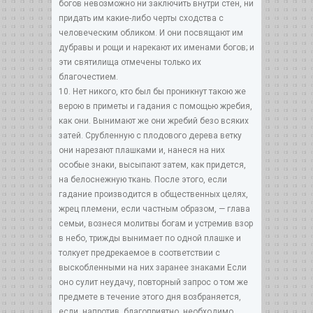
богов невозможно ни заключить внутри стен, ни
придать им какие-либо черты сходства с
человеческим обликом. И они посвящают им
дубравы и рощи и нарекают их именами богов; и
эти святилища отмечены только их
благочестием.
10. Нет никого, кто был бы проникнут такою же
верою в приметы и гадания с помощью жребия,
как они. Вынимают же они жребий безо всяких
затей. Срубленную с плодового дерева ветку
они нарезают плашками и, нанеся на них
особые знаки, высыпают затем, как придется,
на белоснежную ткань. После этого, если
гадание производится в общественных целях,
жрец племени, если частным образом, — глава
семьи, вознеся молитвы богам и устремив взор
в небо, трижды вынимает по одной плашке и
толкует предрекаемое в соответствии с
выскобленными на них заранее знаками Если
оно сулит неудачу, повторный запрос о том же
предмете в течение этого дня возбраняется,
если, напротив, благоприятно. необходимо,