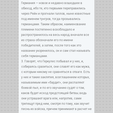
Германия — новое и недавно вошедшее в
обиход, ибо те, кто первыми переправились
через Рейн и прогнали галлов, ныне известные
под именем тунгров, тогда прозывались
германцами. Таким образом, наименование
племени постепенно возобладало и
распространилось на весь народ; вначале все
из страха обозначали его по имени
победителей, а затем, после того как это
название укоренилось, он и сам стал называть
себя германцами.
3. Говорят, что Геркулес побывал и у них, и,
собираясь сразиться, они славят его как мужа,
с которым никому не сравняться в отваге. Есть
у них и такие заклятия, возглашением которых,
называемым ими «бардит», они распаляют
боевой пыл, и по его звучанию судят о том,
каков будет исход предстоящей битвы; ведь
они устрашают врага или, напротив, сами
трепещут пред ним, смотря по тому, как звучит
песнь их войска, причем принимают в расчет не