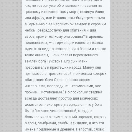
кто, не говоря уже об опасности плавания по
грозному и неизвестному морю, покинув Азию,
или Африку, или Италию, стал бы устремляться
в Германию с ее неприютной землей и суровым
небом, безрадостную для обитания и для
взора, кроме тех, кому она родина? B древних
песнопениях, — а германцам известен только
один этот вид повествования о былом и только
такие анналы, — они славят порожденного
землей бога Туистона. Его сын Манн —
прародитель и праотец их народа; Манну они
приписывают трех сыновей, по именам которых
обитающие близ Океана прозываются
ингевонами, посередине — гермионами, все
прочие — истевонами.^ Но поскольку старина
всегда доставляет простор для всяческих
домыслов, некоторые утверждают, что у бога
было большее число сыновей, откуда и
большее число наименований народов, каковы
марсы, гамбривии, свебы, вандилии, и что эти
имена подлинные и древние. Напротив, слово