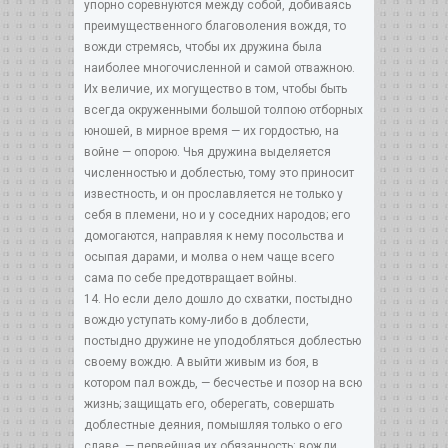
упорно соревнуются между собой, добиваясь
преимущественного благоволения вождя, то
вожди стремясь, чтобы их дружина была
наиболее многочисленной и самой отважною.
Их величие, их могущество в том, чтобы быть
всегда окруженными большой толпою отборных
юношей, в мирное время — их гордостью, на
войне — опорою. Чья дружина выделяется
численностью и доблестью, тому это приносит
известность, и он прославляется не только у
себя в племени, но и у соседних народов; его
домогаются, направляя к нему посольства и
осыпая дарами, и молва о нем чаще всего
сама по себе предотвращает войны.
14. Но если дело дошло до схватки, постыдно
вождю уступать кому-либо в доблести,
постыдно дружине не уподобляться доблестью
своему вождю. А выйти живым из боя, в
котором пал вождь, — бесчестье и позор на всю
жизнь; защищать его, оберегать, совершать
доблестные деяния, помышляя только о его
славе, — первейшая их обязанность: вожди