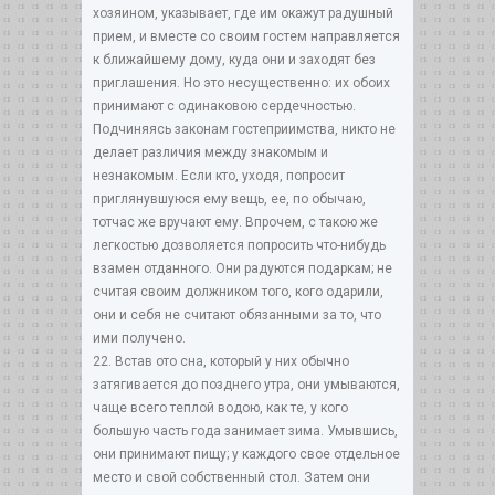
хозяином, указывает, где им окажут радушный
прием, и вместе со своим гостем направляется
к ближайшему дому, куда они и заходят без
приглашения. Но это несущественно: их обоих
принимают с одинаковою сердечностью.
Подчиняясь законам гостеприимства, никто не
делает различия между знакомым и
незнакомым. Если кто, уходя, попросит
приглянувшуюся ему вещь, ее, по обычаю,
тотчас же вручают ему. Впрочем, с такою же
легкостью дозволяется попросить что-нибудь
взамен отданного. Они радуются подаркам; не
считая своим должником того, кого одарили,
они и себя не считают обязанными за то, что
ими получено.
22. Встав ото сна, который у них обычно
затягивается до позднего утра, они умываются,
чаще всего теплой водою, как те, у кого
большую часть года занимает зима. Умывшись,
они принимают пищу; у каждого свое отдельное
место и свой собственный стол. Затем они