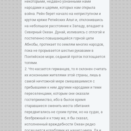
некоторыми, недавно узнанными нами
народами и царями, которых нам открыла
война. Рейн берет начало на неприступном и
крутом кряже Ретийских Альп и, отклонившись
на небольшое расстояние к Западу, впадает в
Северный Океан. Дунай, изливаясь с отлогой и
постепенно повышающейся горной цепи
Абнобы, протекает по землям многих народов,
пока не прорывается шестью рукавами в
Понтийское море; седьмой проток поглощается
топями.
2. Что касается германцев, то я склонен считать
их исконными жителями этой страны, лишь в
самой ничтожной мере смешавшимися с
прибывшими к ним другими народами и теми
переселенцами, которым они оказали
гостеприимство, ибо в былое время
старавшиеся сменить места обитания
передвигались не сухим путем, но на судах, а
безбрежный и к тому же, я бы сказал,
исполненный враждебности Океан редко
посещается кораблями из нашего мира. Да и