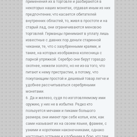
применения их в торговле и разбираются в
некоторых наших монетах, отдавая иным из них
предпочтение; что касается обитателей
внутренних областей, то, живя в простоте и на
старый лад, они ограничиваются меновою
торговлей. Германцы принимают в уплату лишь
известные с давних пор деньги старинной
чеканки, те, что с зазубренными краями, и
такие, на которых изображена колесница с
парной упряжкой. Серебро они берут гораздо
охотнее, нежели золото, но не из-за того, что
питают к нему пристрастие, а потому, что
покупающим простой и дешевый товар легче и
удобнее рассчитываться серебряными
монетами.
6. Да и железо, судя по изготовляемому ими
оружию, у них не в избытке. Редко кто
пользуется мечами и пиками большого
размера; они имеют при себе копья, или, как
сами называют их на своем языке, фрамеи, с
узкими и короткими наконечниками, однако
настолько острыми и удобными в бою, что тем