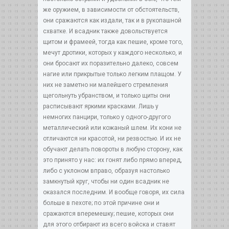
же оружием, в зависимости от обстоятельств,
они сражаются как издали, так и в рукопашной
схватке. И всадник также довольствуется
щитом и фрамеей, тогда как пешие, кроме того,
мечут дротики, которых у каждого несколько, и
они бросают их поразительно далеко, совсем
нагие или прикрытые только легким плащом. У
них не заметно ни малейшего стремления
щегольнуть убранством, и только щиты они
расписывают яркими красками. Лишь у
немногих панцири, только у одного-другого
металлический или кожаный шлем. Их кони не
отличаются ни красотой, ни резвостью. И их не
обучают делать повороты в любую сторону, как
это принято у нас: их гонят либо прямо вперед,
либо с уклоном вправо, образуя настолько
замкнутый круг, чтобы ни один всадник не
оказался последним. И вообще говоря, их сила
больше в пехоте; по этой причине они и
сражаются вперемешку; пешие, которых они
для этого отбирают из всего войска и ставят