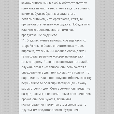
захваченного ими в любых обстоятельствах
пленника из числа тех, с кем ведется война, с
каким-нибудь избранным ради этого
соплеменником, и те сражаются, каждый
применяя отечественное оружие. Победа того
или иного воспринимается ими как
предуказание будущего.
11. О делах, менее важных, совещаются их
старейшины, о более значительных — все;
впрочем, старейшины заранее обсуждают и
такие дела, решение которых принадлежит
только народу. Если не происходит чего-либо
случайного и внезапного, они собираются в
определенные дни, или когда луна только что
народилась, или в полнолуние, ибо считают эту
пору наиболее благоприятствующей началу
рассмотрения дел. Счет времени они ведут не
на дни, как мы, а на ночи. Таким обозначением
сроков они пользуются, принимая
постановления и вступая в договоры друг с
другом; им представляется, будто ночь