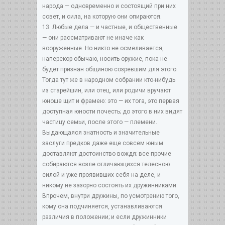
народа — одновременно и состоящий при них
совет, и сила, на которую они опираются.
13. Любые дела — и частные, и общественные
— они рассматривают не иначе как
вооруженные. Но никто не осмеливается,
наперекор обычаю, носить оружие, пока не
будет признан общиною созревшим для этого.
Тогда тут же в народном собрании кто-нибудь
из старейшин, или отец, или родичи вручают
юноше щит и фрамею: это — их тога, это первая
доступная юности почесть; до этого в них видят
частицу семьи, после этого — племени.
Выдающаяся знатность и значительные
заслуги предков даже еще совсем юным
доставляют достоинство вождя; все прочие
собираются возле отличающихся телесною
силой и уже проявивших себя на деле, и
никому не зазорно состоять их дружинниками.
Впрочем, внутри дружины, по усмотрению того,
кому она подчиняется, устанавливаются
различия в положении; и если дружинники