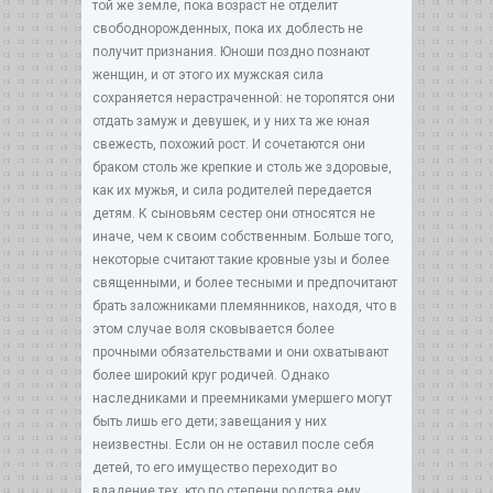
той же земле, пока возраст не отделит
свободнорожденных, пока их доблесть не
получит признания. Юноши поздно познают
женщин, и от этого их мужская сила
сохраняется нерастраченной: не торопятся они
отдать замуж и девушек, и у них та же юная
свежесть, похожий рост. И сочетаются они
браком столь же крепкие и столь же здоровые,
как их мужья, и сила родителей передается
детям. К сыновьям сестер они относятся не
иначе, чем к своим собственным. Больше того,
некоторые считают такие кровные узы и более
священными, и более тесными и предпочитают
брать заложниками племянников, находя, что в
этом случае воля сковывается более
прочными обязательствами и они охватывают
более широкий круг родичей. Однако
наследниками и преемниками умершего могут
быть лишь его дети; завещания у них
неизвестны. Если он не оставил после себя
детей, то его имущество переходит во
владение тех, кто по степени родства ему