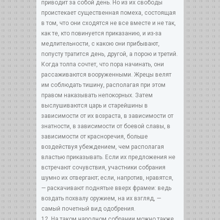
приводит за собой день. Но из их свободы
проистекает существенная помеха, состоящая
в том, что они сходятся не все вместе и не так,
как те, кто повинуется приказанию, и из-за
медлительности, с какою они прибывают,
попусту тратится день, другой, а порою и третий.
Когда толпа сочтет, что пора начинать, они
рассаживаются вооруженными. Жрецы велят
им соблюдать тишину, располагая при этом
правом наказывать непокорных. Затем
выслушиваются царь и старейшины в
зависимости от их возраста, в зависимости от
знатности, в зависимости от боевой славы, в
зависимости от красноречия, больше
воздействуя убеждением, чем располагая
властью приказывать. Если их предложения не
встречают сочувствия, участники собрания
шумно их отвергают; если, напротив, нравятся,
— раскачивают поднятые вверх фрамеи: ведь
воздать похвалу оружием, на их взгляд, —
самый почетный вид одобрения.
12. На таком народном собрании можно также