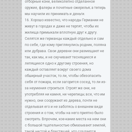
отборные кони, великолепно отделанное
оружие, фалеры и почетные ожерелья; а теперь
мы научили их принимать и деньги.
16. Хорошо известно, что народы Германии не
живут в городах и даже не терпят, чтобы их
жилища примыкали вплотную друг к другу.
Селятся же германцы каждый отдельно и сам
по себе, где кому приглянулись родник, поляна
или дубрава. Свои деревни они размещают не
так, как мы, и не скучивают теснящиеся и
лепящиеся одно к другому строения, но
каждый оставляет вокруг своего дома
обширный участок, то ли, чтобы обезопасить
себя от пожара, если загорится сосед, то ли из-
за неумения строиться. Строят же они, не
употребляя ни камня, ни черепицы; все, что им
нужно, они сооружают из дерева, почти не
отделывая его и не заботясь о внешнем виде
строения и о том, чтобы на него приятно было
смотреть. Впрочем, кое-какие места на нем они
с большой тщательностью обмазывают землей,
такой чистой и блестящей, что создается