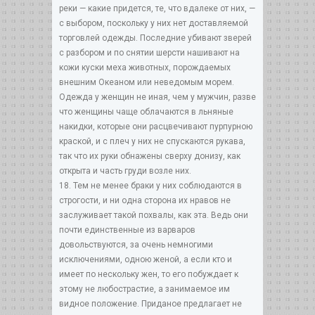
реки — какие придется, те, что вдалеке от них, —
с выбором, поскольку у них нет доставляемой
торговлей одежды. Последние убивают зверей
с разбором и по снятии шерсти нашивают на
кожи куски меха животных, порождаемых
внешним Океаном или неведомым морем.
Одежда у женщин не иная, чем у мужчин, разве
что женщины чаще облачаются в льняные
накидки, которые они расцвечивают пурпурною
краской, и с плеч у них не спускаются рукава,
так что их руки обнажены сверху донизу, как
открыта и часть груди возле них.
18. Тем не менее браки у них соблюдаются в
строгости, и ни одна сторона их нравов не
заслуживает такой похвалы, как эта. Ведь они
почти единственные из варваров
довольствуются, за очень немногими
исключениями, одною женой, а если кто и
имеет по нескольку жен, то его побуждает к
этому не любострастие, а занимаемое им
видное положение. Приданое предлагает не