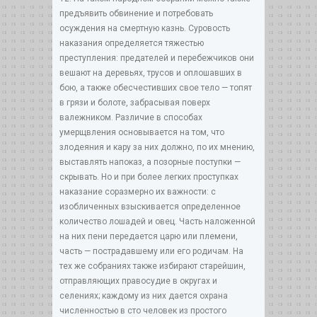
предъявить обвинение и потребовать
осуждения на смертную казнь. Суровость
наказания определяется тяжестью
преступления: предателей и перебежчиков они
вешают на деревьях, трусов и оплошавших в
бою, а также обесчестивших свое тело — топят
в грязи и болоте, забрасывая поверх
валежником. Различие в способах
умерщвления основывается на том, что
злодеяния и кару за них должно, по их мнению,
выставлять напоказ, а позорные поступки —
скрывать. Но и при более легких проступках
наказание соразмерно их важности: с
изобличенных взыскивается определенное
количество лошадей и овец. Часть наложенной
на них пени передается царю или племени,
часть — пострадавшему или его родичам. На
тех же собраниях также избирают старейшин,
отправляющих правосудие в округах и
селениях; каждому из них дается охрана
численностью в сто человек из простого