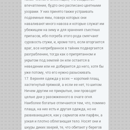
впечатление, будто оно расписано цветными
узорами. У них принято также устраивать
подземные ямы, поверх которых они
наваливают много навоза и которые служат им
убежищем на зиму и для хранения съестных
припасов, ибо погреба этого рода смягчают
суровость стужи, и, кроме того, если вторгается
враг, все неприбранное в тайник подвергается
разграблению, тогда как о припрятанном и
укрытом под землей он или остается в
неведении или не добирается до него, хотя бы
уже потому, что его нужно разыскивать.
17. Верхняя одежда у всех — короткий плащ,
застегнутый пряжкой, а если ее нет, то шипом.
Ничем другим не прикрытые, они проводят
целые дни у разожженного в очаге огня.
Наиболее богатые отличаются тем, что, помимо
плаща, на них есть и другая одежда, но не
развевающаяся, как у сарматов или парфян, а
узкая и плотно облегающая тело. Носят они и
шкуры диких зверей, те, что обитают у берегов