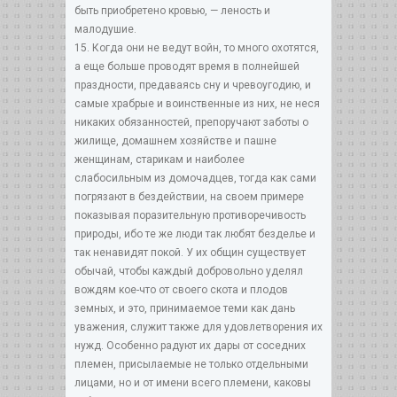
быть приобретено кровью, — леность и
малодушие.
15. Когда они не ведут войн, то много охотятся,
а еще больше проводят время в полнейшей
праздности, предаваясь сну и чревоугодию, и
самые храбрые и воинственные из них, не неся
никаких обязанностей, препоручают заботы о
жилище, домашнем хозяйстве и пашне
женщинам, старикам и наиболее
слабосильным из домочадцев, тогда как сами
погрязают в бездействии, на своем примере
показывая поразительную противоречивость
природы, ибо те же люди так любят безделье и
так ненавидят покой. У их общин существует
обычай, чтобы каждый добровольно уделял
вождям кое-что от своего скота и плодов
земных, и это, принимаемое теми как дань
уважения, служит также для удовлетворения их
нужд. Особенно радуют их дары от соседних
племен, присылаемые не только отдельными
лицами, но и от имени всего племени, каковы