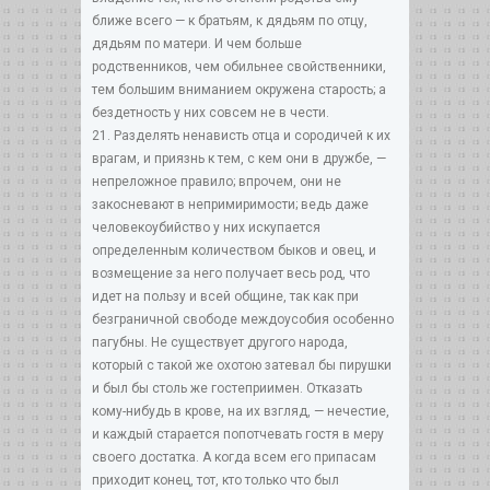
ближе всего — к братьям, к дядьям по отцу,
дядьям по матери. И чем больше
родственников, чем обильнее свойственники,
тем большим вниманием окружена старость; а
бездетность у них совсем не в чести.
21. Разделять ненависть отца и сородичей к их
врагам, и приязнь к тем, с кем они в дружбе, —
непреложное правило; впрочем, они не
закосневают в непримиримости; ведь даже
человекоубийство у них искупается
определенным количеством быков и овец, и
возмещение за него получает весь род, что
идет на пользу и всей общине, так как при
безграничной свободе междоусобия особенно
пагубны. Не существует другого народа,
который с такой же охотою затевал бы пирушки
и был бы столь же гостеприимен. Отказать
кому-нибудь в крове, на их взгляд, — нечестие,
и каждый старается попотчевать гостя в меру
своего достатка. А когда всем его припасам
приходит конец, тот, кто только что был