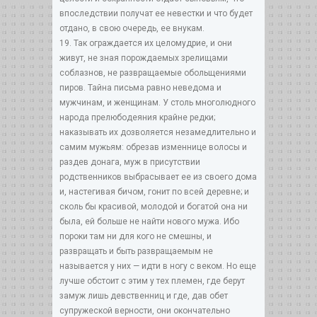
впоследствии получат ее невестки и что будет
отдано, в свою очередь, ее внукам.
19. Так ограждается их целомудрие, и они
живут, не зная порождаемых зрелищами
соблазнов, не развращаемые обольщениями
пиров. Тайна письма равно неведома и
мужчинам, и женщинам. У столь многолюдного
народа прелюбодеяния крайне редки;
наказывать их дозволяется незамедлительно и
самим мужьям: обрезав изменнице волосы и
раздев донага, муж в присутствии
родственников выбрасывает ее из своего дома
и, настегивая бичом, гонит по всей деревне; и
сколь бы красивой, молодой и богатой она ни
была, ей больше не найти нового мужа. Ибо
пороки там ни для кого не смешны, и
развращать и быть развращаемым не
называется у них — идти в ногу с веком. Но еще
лучше обстоит с этим у тех племен, где берут
замуж лишь девственниц и где, дав обет
супружеской верности, они окончательно