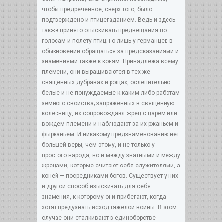
чтобы предреченное, сверх того, было
подтверждено и птицегаданием. Ведь и здесь
также принято отыскивать предвещания по
голосам и полету птиц; но лишь у германцев в
обыкновении обращаться за предсказаниями и
знамениями также к коням. Принадлежа всему
племени, они выращиваются в тех же
священных дубравах и рощах, ослепительно
белые и не понуждаемые к каким-либо работам
земного свойства; запряженных в священную
колесницу, их сопровождают жрец с царем или
вождем племени и наблюдают за их ржаньем и
фырканьем. И никакому предзнаменованию нет
большей веры, чем этому, и не только у
простого народа, но и между знатными и между
жрецами, которые считают себя служителями, а
коней — посредниками богов. Существует у них
и другой способ изыскивать для себя
знамения, к которому они прибегают, когда
хотят предузнать исход тяжелой войны. В этом
случае они сталкивают в единоборстве