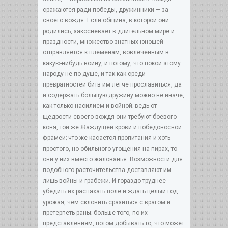
сражаются ради победы, дружинники — за
своего вождя. Если община, в которой они
родились, закосневает в длительном мире и
праздности, множество знатных юношей
отправляется к племенам, вовлеченным в
какую-нибудь войну, и потому, что покой этому
народу не по душе, и так как среди
превратностей битв им легче прославиться, да
и содержать большую дружину можно не иначе,
как только насилием и войной; ведь от
щедрости своего вождя они требуют боевого
коня, той же Жаждущей крови и победоносной
фрамеи; что же касается пропитания и хоть
простого, но обильного угощения на пирах, то
они у них вместо жалованья. Возможности для
подобного расточительства доставляют им
лишь войны и грабежи. И гораздо труднее
убедить их распахать поле и ждать целый год
урожая, чем склонить сразиться с врагом и
претерпеть раны; больше того, по их
представлениям, потом добывать то, что может