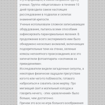
ученых. Группа «яйцеголовых» в течение 10
дней проводила самое настоящее
расследование в подвалах и склепах
знаменитой крепости.
Ученые использовали сложное записывающее
оборудование, пытаясь всеми способами
зафиксировать паранормальные явления. В
продолжение всего эксперимента ими было
обнаружено несколько аномалий, включающих
подозрительные тени на стенах, зеленые
кляксы непонятного происхождения; все это
запечатлели фотоаппараты «охотников за
привидениями».
Исследователи видели загадочные силуэты, а
некоторые физически ощущали присутствие
кого-то или чего-то поблизости, готового
наброситься и схватить свою жертву. Про
мигающий свет и могильный холодок и
говорить нечего, - этих «развлечений» было
больше, чем достаточно.
Причем это все не игра больного воображения