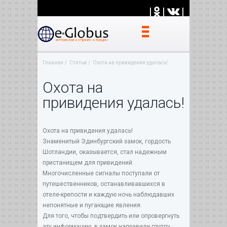
|
|
|
Главная
Статьи
Охота на привидения удалась!
Охота на
привидения удалась!
Охота на привидения удалась!
Знаменитый Эдинбургский замок, гордость
Шотландии, оказывается, стал надежным
пристанищем для привидений.
Многочисленные сигналы поступали от
путешественников, останавливавшихся в
отеле-крепости и каждую ночь наблюдавших
непонятные и пугающие явления.
Для того, чтобы подтвердить или опровергнуть
эту информацию, в замок направили группу