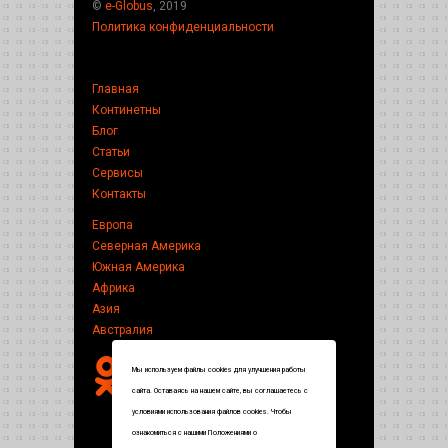
©
e-Globus
, 2019
Политика конфиденциальности
Главная
Континетны
Блог
Статьи
Сервисы
Контакты
Европа
Северная Америка
Южная Америка
Африка
Азия
Австралия
Мы используем файлы cookies для улучшения работы
сайта. Оставаясь на нашем сайте, вы соглашаетесь с
условиями использования файлов cookies. Чтобы
ознакомиться с нашими Положениями о