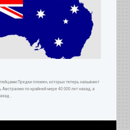
опейцами Предки племен, которых теперь называют
 Австралию по крайней мере 40 000 лет назад, а
зад...