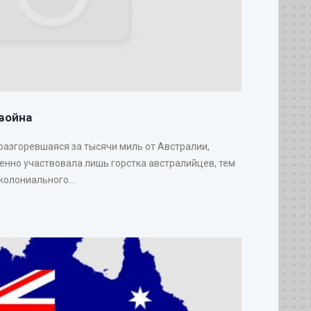
война
 разгоревшаяся за тысячи миль от Австралии,
венно участвовала лишь горстка австралийцев, тем
колониального...