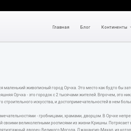
Главная
Блог
Континенты
 маленький живописный город Орчха. Это место как будто бы зате
яшняя Орчха - это городок с 2 тысячами жителей. Впрочем, это ни
о строительного искусства, и достопримечательностей в нем боль
мечательностями - гробницами, храмами, дворцом. В Орчхе непре
 своими великолепными росписями из жизни Кришны. Потрясает в
ятиэтажный дворец Великого Могола, Джахангир-Махал, из котор