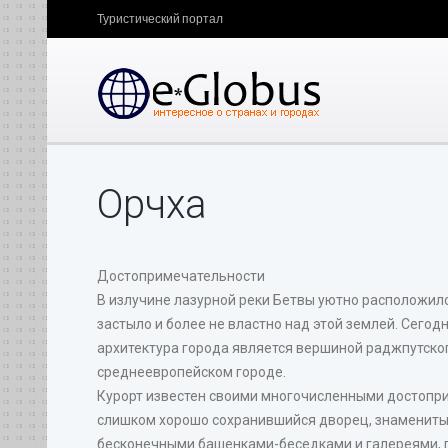
Туристический портал
Орчха
Достопримечательности
В излучине лазурной реки Бетвы уютно расположился
застыло и более не властно над этой землей. Сегодн
архитектура города является вершиной раджпутског
среднеевропейском городе.
Курорт известен своими многочисленными достопри
слишком хорошо сохранившийся дворец, знаменитый
бесконечными башенками-беседками и галереями, п