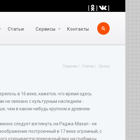
|
|
|
Статьи
Cервисы
Контакты
Главная
Статьи
Орчха
рялось в 16 веке, кажется, что время здесь
как не связано с культурным наследием -
ше, чем в каком-нибудь крупном и древнем
менно следует взглянуть на Раджа-Махал - не
оображение построенный в 17 веке огромный, с
ого открывается прекрасный вид на гробницы