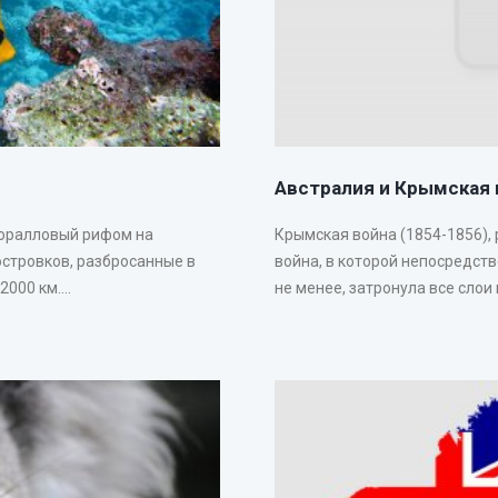
Австралия и Крымская 
коралловый рифом на
Крымская война (1854-1856),
островков, разбросанные в
война, в которой непосредст
00 км....
не менее, затронула все слои 