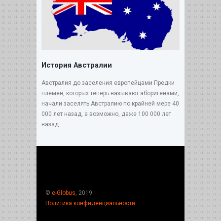
История Австралии
Австралия до заселения европейцами Предки
племен, которых теперь называют аборигенами,
начали заселять Австралию по крайней мере 40
000 лет назад, а возможно, даже 100 000 лет
назад...
©
e-Globus
, 2019
Политика конфиденциальности