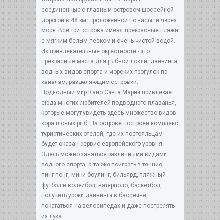
соединенные с главным островом шоссейной
дорогой в 48 км, проложенной по насыпи через
море. Все три острова имеют прекрасные пляжи
с мягким белым песком и очень чистой водой.
Их привлекательные окрестности - это
прекрасные места для рыбной ловли, дайвинга,
водных видов спорта и морских прогулок по
каналам, разделяющим островки.
Подводный мир Кайо Санта Марии привлекает
сюда многих любителей подводного плаванья,
которые могут увидеть здесь множество видов
коралловых рыб. На острове построен комплекс
туристических отелей, где их постояльцам
будет оказан сервис европейского уровня.
Здесь можно заняться различными видами
водного спорта, а также поиграть в теннис,
пинг-понг, мини-боулинг, бильярд, пляжный
футбол и волейбол, ватерполо, баскетбол,
получить уроки дайвинга в бассейне,
покататься на велосипедах и даже пострелять
из лука.