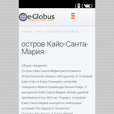
|
|
|
Главная
Статьи
остров Кайо-Санта-Мария
остров Кайо-Санта-
Мария
Общие сведения
Остров Кайо Санта Мария расположен в
Атлантическом океане, неподалеку от островов
Кайо Коко и Кайо Гильермо, напротив
северного берега провинции Вилья Клара. С
материком Кайо Санта Мария связан дамбой
протяжённостью 48,6 км. Рядом с островом
Кайо Санта Мария находятся небольшие
островки Лас Брухас и Энсенчос.
Острова Лас Брухас и Санта Мария