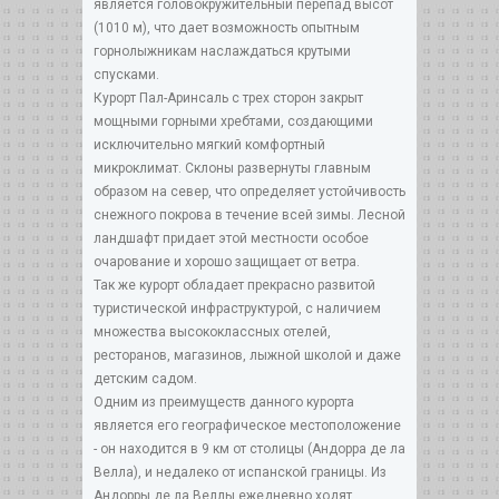
является головокружительный перепад высот
(1010 м), что дает возможность опытным
горнолыжникам наслаждаться крутыми
спусками.
Курорт Пал-Аринсаль с трех сторон закрыт
мощными горными хребтами, создающими
исключительно мягкий комфортный
микроклимат. Склоны развернуты главным
образом на север, что определяет устойчивость
снежного покрова в течение всей зимы. Лесной
ландшафт придает этой местности особое
очарование и хорошо защищает от ветра.
Так же курорт обладает прекрасно развитой
туристической инфраструктурой, с наличием
множества высококлассных отелей,
ресторанов, магазинов, лыжной школой и даже
детским садом.
Одним из преимуществ данного курорта
является его географическое местоположение
- он находится в 9 км от столицы (Андорра де ла
Велла), и недалеко от испанской границы. Из
Андорры де ла Веллы ежедневно ходят