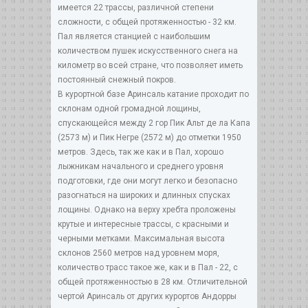
имеется 22 трассы, различной степени
сложности, с общей протяженностью - 32 км.
Пал является станцией с наибольшим
количеством пушек искусственного снега на
километр во всей стране, что позволяет иметь
постоянный снежный покров.
В курортной базе Аринсаль катание проходит по
склонам одной громадной лощины,
спускающейся между 2 гор Пик Альт де ла Капа
(2573 м) и Пик Негре (2572 м) до отметки 1950
метров. Здесь, так же как и в Пал, хорошо
лыжникам начального и среднего уровня
подготовки, где они могут легко и безопасно
разогнаться на широких и длинных спусках
лощины. Однако на верху хребта проложены
крутые и интересные трассы, с красными и
черными метками. Максимальная высота
склонов 2560 метров над уровнем моря,
количество трасс такое же, как и в Пал - 22, с
общей протяженностью в 28 км. Отличительной
чертой Аринсаль от других курортов Андорры