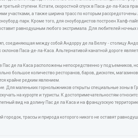
и третьей ступени. Кстати, скоростной спуск в Паса-де-ла-Каса пр
гими участками, а также ширина трасс по которым рассредоточены
 сноуборд-парк. Кроме того, для сноубордистов построен Халф-пай
 оставит равнодушным любого экстримала. Для любителей ночных
п, соединяющая между собой Андорру де ла Веллу - столицу Андо
 склонов Паса-де-ла-Каса. Альтернативой канатной дороге являет
 в Пас де ла Каса расположены непосредственно у подъемников, н
ольно большое количество ресторанов, баров, дискотек, магазинов,
ся крайне редким явлением.
е. Для маленьких горнолыжников открыты специальные зоны в Грау
 скучать на курорте и туристы. К достопримечательностям относит
лепный вид на долину Пас де ла Каса и на французскую территори
ий городок, трассы и природа которого никого не оставят равноду