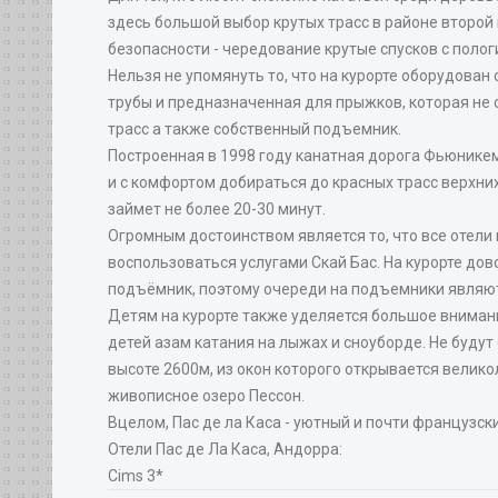
здесь большой выбор крутых трасс в районе второй 
безопасности - чередование крутые спусков с поло
Нельзя не упомянуть то, что на курорте оборудован
трубы и предназначенная для прыжков, которая не
трасс а также собственный подъемник.
Построенная в 1998 году канатная дорога Фьюникем
и с комфортом добираться до красных трасс верхних
займет не более 20-30 минут.
Огромным достоинством является то, что все отели
воспользоваться услугами Скай Бас. На курорте дов
подъёмник, поэтому очереди на подъемники являют
Детям на курорте также уделяется большое внимани
детей азам катания на лыжах и сноуборде. Не будут
высоте 2600м, из окон которого открывается велико
живописное озеро Пессон.
Вцелом, Пас де ла Каса - уютный и почти французск
Отели Пас де Ла Каcа, Андорра:
Cims 3*