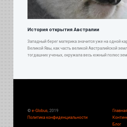
История открытия Австралии
Западный берег материка значится уже на одной ка
Великой Явы, как часть великой Австралийской земл
тогдашних ученых, окружала весь южный полюс земн
©
e-Globus
, 2019
Главна
Политика конфиденциальности
Контин
Блог