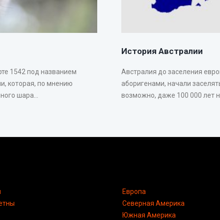
История Австралии
рте 1542 под названием
Австралия до заселения евр
и, которая, по мнению
аборигенами, начали заселять
ого шара...
возможно, даже 100 000 лет на
я
Европа
етны
Северная Америка
Южная Америка