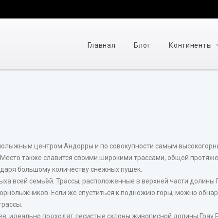
Главная
Блог
Континенты
рнолыжным центром Андорры и по совокупности самым высокогорным
 Место также славится своими широкими трассами, общей протяже
одаря большому количеству снежных пушек.
дыха всей семьёй. Трассы, расположенные в верхней части долины 
орнолыжников. Если же спуститься к подножию горы, можно обнар
трассы.
ьев, идеально подходят лесистые склоны живописной долины Грау 