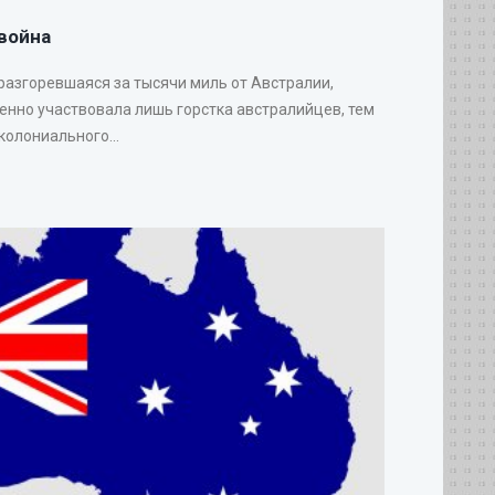
война
 разгоревшаяся за тысячи миль от Австралии,
венно участвовала лишь горстка австралийцев, тем
колониального...