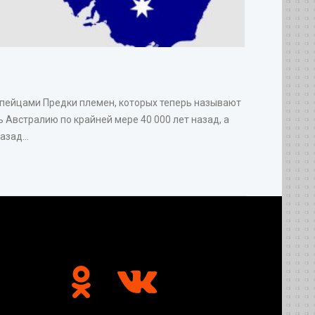
опейцами Предки племен, которых теперь называют
 Австралию по крайней мере 40 000 лет назад, а
зад...