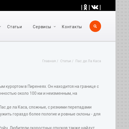
|
|
|
Статьи
Cервисы
Контакты
Главная
Статьи
Пас де Ла Каcа
 курортом в Пиренеях. Он находится на границе с
нностью около 100 км и неизменным, на
Пас де ла Каса, сложные, с резкими перепадами
ужить гораздо более пологие и ровные склоны - для
Ройч. Любители скоростных спусков также найдут