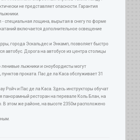
актически не представляет опасности. Гарантия
 лыжники.
п - специальная лощина, вырытая в снегу по форме
 катаний включается дополнительное освещение
рры, города Эскальдес и Энкамп, позволяет быстро
ся автобус. Дорога на автобусе из центра столицы
о ленивые лыжники и сноубордисты могут
 пунктов проката. Пас де ла Каса обслуживает 31
 Ройч и Пас де ла Каса. Здесь инструкторы обучат
ся панорамный ресторан на перевале Коль Блан, на
ю. В этом же районе, на высоте 2350м расположено
шным.