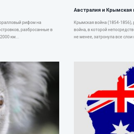
Австралия и Крымская 
коралловый рифом на
Крымская война (1854-1856),
островков, разбросанные в
война, в которой непосредст
00 км....
не менее, затронула все слои 