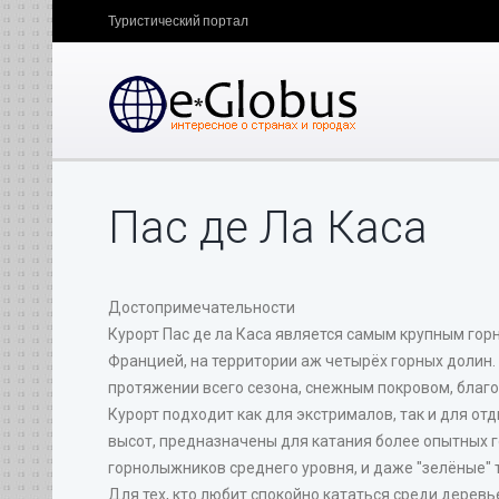
Туристический портал
Пас де Ла Каcа
Достопримечательности
Курорт Пас де ла Каса является самым крупным го
Францией, на территории аж четырёх горных долин.
протяжении всего сезона, снежным покровом, благ
Курорт подходит как для экстрималов, так и для от
высот, предназначены для катания более опытных г
горнолыжников среднего уровня, и даже "зелёные" 
Для тех, кто любит спокойно кататься среди дерев