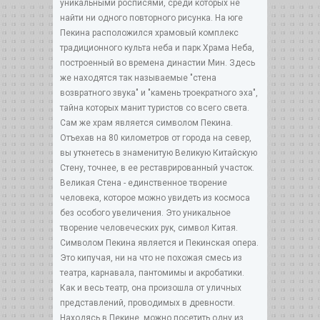
уникальными росписями, среди которых не
найти ни одного повторного рисунка. На юге
Пекина расположился храмовый комплекс
традиционного культа неба и парк Храма Неба,
построенный во времена династии Мин. Здесь
же находятся так называемые "стена
возвратного звука" и "камень троекратного эха",
тайна которых манит туристов со всего света.
Сам же храм является символом Пекина.
Отъехав на 80 километров от города на север,
вы уткнетесь в знаменитую Великую Китайскую
Стену, точнее, в ее реставрированный участок.
Великая Стена - единственное творение
человека, которое можно увидеть из космоса
без особого увеличения. Это уникальное
творение человеческих рук, символ Китая.
Символом Пекина является и Пекинская опера.
Это кипучая, ни на что не похожая смесь из
театра, карнавала, пантомимы и акробатики.
Как и весь театр, она произошла от уличных
представлений, проводимых в древности.
Находясь в Пекине, можно посетить одну из