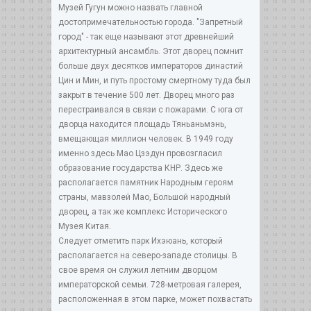
Музей Гугун можно назвать главной
достопримечательностью города. "Запретный
город" - так еще называют этот древнейший
архитектурный ансамбль. Этот дворец помнит
больше двух десятков императоров династий
Цин и Мин, и путь простому смертному туда был
закрыт в течение 500 лет. Дворец много раз
перестраивался в связи с пожарами. С юга от
дворца находится площадь Тяньаньмэнь,
вмещающая миллион человек. В 1949 году
именно здесь Мао Цзэдун провозгласил
образование государства КНР. Здесь же
располагается памятник Народным героям
страны, мавзолей Мао, Большой народный
дворец, а так же комплекс Исторического
Музея Китая.
Следует отметить парк Ихэюань, который
располагается на северо-западе столицы. В
свое время он служил летним дворцом
императорской семьи. 728-метровая галерея,
расположенная в этом парке, может похвастать