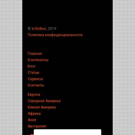
©
e-Globus
, 2019
Политика конфиденциальности
Главная
Континетны
Блог
Статьи
Сервисы
Контакты
Европа
Северная Америка
Южная Америка
Африка
Азия
Австралия