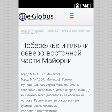
|
|
|
Главная
Статьи
Побережье и пляжи северо-восточной
части Майорки
Побережье и пляжи
северо-восточной
части Майорки
Город MANACOR (Манакор)
Город MANACOR (Манакор) . Пляжи
муниципального округа Манакор: Очень
красивые и небольшие, укрытые среди скал. До
них можно легко добраться из любой точки
острова. Располагают высококлассным
туристическим сервисом.
Роrtocristo (Портокристо)