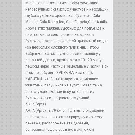
Манакора представляет собой сочетание
непреступных скалистых участков и небольших,
глубоко укрытых среди скал бухточек: Сala
Маndia, Саla Romatica, Cala Estacia,Cala Аuuila.
Кроме этих пляжей, удобных для подъезда к
ним, есть и совсем крошечные «дикие»
бухточки, сохраняющие свой природный вид из
- за несколько сложного пути к ним. Чтобы
добраться до них, нужно оставив машину у
основной дороги, пройти около 10 - 20 минут
пешком через частные земельные участки. При
этом не забудьте ЗАКРЫВАТЬ за собой
КАЛИТКИ!, чтобы не выпустить домашних
животных, пасущихся на лугах. Поверьте на
слово, удовольствие искупаться в этих
бухточках стоит затраченных усилий.
АRTA (Арта)
АRTA (Арта) . В 70 км от Пальмы, в окружении
ещё сохранившего свою природную красоту
пейзажа, расположена эта деревня,
основанная ещё в средние века, о чём