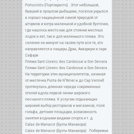
Роrtocristo (Портокристо) . Этот небольшой,
бывший в прошлом рыбацким, посёлок укрылся
в хорошо защищённой самой природой от
штормов и ветра маленькой и удобной бухточке,
где нашлось место как для стоянки местных
лодок и яхт, так и для маленького пляжа. Это
селение не минуют на своём пути все те, кто
направляется в пещеры Драк, Аквариум и парк
Сафари.
Пляжи Sant Llorenc des Сardessar и Son Servera
Пляжи Sant Llorenc des Сardessar и Son Servera .
На территории этих муниципалитетов, начиная
от местечка Рunta de N"Amer и до Сар Vermell
протянулась длинная череда современных
отелей вдоль первой линии широкого
песчаного пляжа. К услугам отдыхающих:
широкий выбор ресторанов и магазинов, поля
гольфа, детские площадки, возможность
занятия водными видами спорта и т. д.
Саlas de Manacor (Бухты Манакора)
Саlas de Manacor (Бухты Манакора) . Побережье