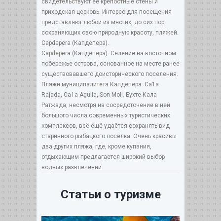
свидетельствуют её крепостные стены и
приходская церковь. Интерес для посещения
представляют любой из многих, до сих пор
сохраняющих свою природную красоту, пляжей.
Сарdepera (Капдепера).
Сарdepera (Капдепера). Селение на восточном
побережье острова, основанное на месте ранее
существовавшего доисторического поселения.
Пляжи муниципалитета Капдепера: Са1а
Rajada, Са1а Аgullа, Son Moll. Бухте Кала
Ратжада, несмотря на сосредоточение в ней
большого числа современных туристических
комплексов, всё ещё удаётся сохранять вид
старинного рыбацкого посёлка. Очень красивы
два других пляжа, где, кроме купания,
отдыхающим предлагается широкий выбор
водных развлечений.
Статьи о туризме