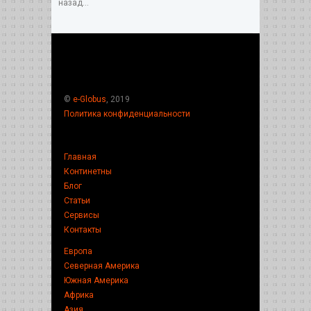
назад...
©
e-Globus
, 2019
Политика конфиденциальности
Главная
Континетны
Блог
Статьи
Сервисы
Контакты
Европа
Северная Америка
Южная Америка
Африка
Азия