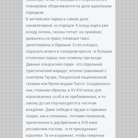
планировке оборачивается на деле идеальным
порядком.
В английских парках в самом деле
ненавязчивый, но порядок. К концу марта уже
всюду зелень, газоны топчут, на лужайках,
развалясь на траве, попивают пиво
джентльмены и барышни. Если холодно,
отдохнуть можно в складном кресле - в больших
столичных парках они сложены при входе.
Дивные лондонские парки - это отдельный
туристический маршрут, вполне сравнимый с
осмотром Тауэра, Лондонской национальной
галереи или Музея мадам Тюссо. Создавались
они, главным образом, в XV-XVI веках для
коронованных особ и их приближенных, и по
закону до сих пор находятся в частном
владении. Даже лебеди в прудах и парковых
озерах, как и пеликаны - потомки пеликанов,
принесенных в дар Британии в XVII веке
российским послом, - и те принадлежат
королеве. Та не возражает, чтобы смертные