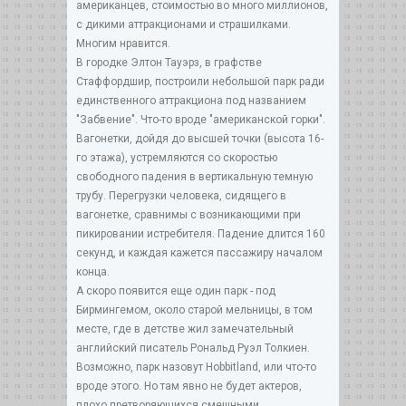
американцев, стоимостью во много миллионов,
с дикими аттракционами и страшилками.
Многим нравится.
В городке Элтон Тауэрз, в графстве
Стаффордшир, построили небольшой парк ради
единственного аттракциона под названием
"Забвение". Что-то вроде "американской горки".
Вагонетки, дойдя до высшей точки (высота 16-
го этажа), устремляются со скоростью
свободного падения в вертикальную темную
трубу. Перегрузки человека, сидящего в
вагонетке, сравнимы с возникающими при
пикировании истребителя. Падение длится 160
секунд, и каждая кажется пассажиру началом
конца.
А скоро появится еще один парк - под
Бирмингемом, около старой мельницы, в том
месте, где в детстве жил замечательный
английский писатель Рональд Руэл Толкиен.
Возможно, парк назовут Hobbitland, или что-то
вроде этого. Но там явно не будет актеров,
плохо претворяющихся смешными