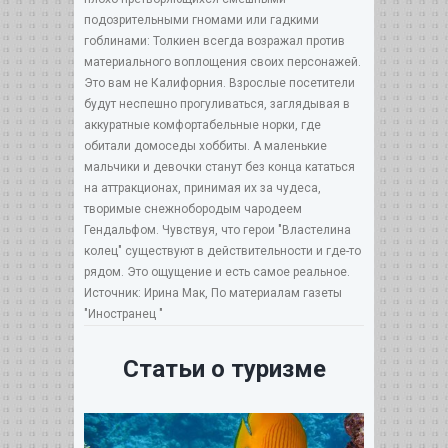
подозрительными гномами или гадкими
гоблинами: Толкиен всегда возражал против
материального воплощения своих персонажей.
Это вам не Калифорния. Взрослые посетители
будут неспешно прогуливаться, заглядывая в
аккуратные комфортабельные норки, где
обитали домоседы хоббиты. А маленькие
мальчики и девочки станут без конца кататься
на аттракционах, принимая их за чудеса,
творимые снежнобородым чародеем
Гендальфом. Чувствуя, что герои "Властелина
колец" существуют в действительности и где-то
рядом. Это ощущение и есть самое реальное.
Источник: Ирина Мак, По материалам газеты
"Иностpанец "
Статьи о туризме