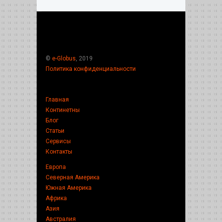
©
e-Globus
, 2019
Политика конфиденциальности
Главная
Континетны
Блог
Статьи
Сервисы
Контакты
Европа
Северная Америка
Южная Америка
Африка
Азия
Австралия