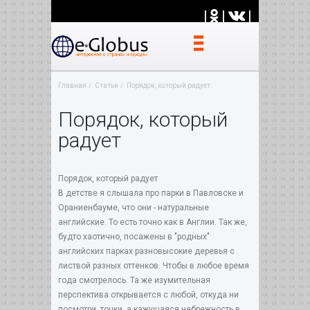
|
|
|
Главная
Статьи
Порядок, который радует
Порядок, который
радует
Порядок, который радует
В детстве я слышала про парки в Павловске и
Ораниенбауме, что они - натуральные
английские. То есть точно как в Англии. Так же,
будто хаотично, посажены в "родных"
английских парках разновысокие деревья с
листвой разных оттенков. Чтобы в любое время
года смотрелось. Та же изумительная
перспектива открывается с любой, откуда ни
посмотри, точки, а кажущаяся небрежность в