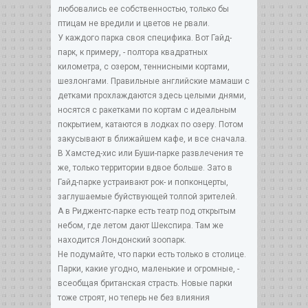
любовались ее собственностью, только бы
птицам не вредили и цветов не рвали.
У каждого парка своя специфика. Вот Гайд-
парк, к примеру, - полтора квадратных
километра, с озером, теннисными кортами,
шезлонгами. Правильные английские мамаши с
детками прохлаждаются здесь целыми днями,
носятся с ракетками по кортам с идеальным
покрытием, катаются в лодках по озеру. Потом
закусывают в ближайшем кафе, и все сначала.
В Хамстед-хис или Буши-парке развлечения те
же, только территории вдвое больше. Зато в
Гайд-парке устраивают рок- и попконцерты,
заглушаемые буйствующей толпой зрителей.
А в Риджентс-парке есть театр под открытым
небом, где летом дают Шекспира. Там же
находится Лондонский зоопарк.
Не подумайте, что парки есть только в столице.
Парки, какие угодно, маленькие и огромные, -
всеобщая британская страсть. Новые парки
тоже строят, но теперь не без влияния