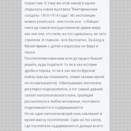
только там. К тому же этой зимой в музее
открылась новая выставка "Викторианские
солдаты: 1816-1914 годы". Из экспозиции
можно узнать все - или почти все - о бойцах
некогда самой могущественной армии мира:
как они ели, что пили, во что одевались, из чего
стреляли. И главное - все бесплатно. За вход в
Музей Армии с детей и взрослых не берут и
пенса.
Посетителям-новичкам всегда трудно бывает
решить, куда податься: то ли в зал истории
дроби и пороха, то ли в зал англо-бурской
войны (как вы понимаете, этими залами музей
не исчерпывается). Обветшавшие экспонаты
регулярно подновляются, а тот самый давний
скелет наполеоновского коня, грозящий
рассыпаться в любое мгновенье, постоянно
подклеивается и подкрашивается.
Но не один наполеоновский конь завлекает в
музей массу посетителей. Один из тех залов,
где посетители задерживаются дольше всего -