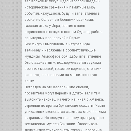
зал восковых фигур. Здесь воспроизведены
исторические сражения и памятные миру
события, кажущиеся, будучи запечатлены в
воске, не более чем боевыми сценками:
газовая атака у Ипра, взятие в плен
африканского вождя в южном Судане, работа
санитарных военврачей в Бирме...
Все фигуры выполнены в натуральную
величину и наряжены в соответствующие
мундиры. Атмосфера боя, дабы впечатление
было адекватным, поддерживается звуками
военных маршей, грохотом взрывов, стонами
раненых, записанными на магнитофонную
ленту.
Поглядев на эти веселенькие сценки,
посетители могут перейти в другой зал и там
выяснить наконец, из чего, начиная с XV века,
стреляли по врагам британские солдаты. Часть
уникальных экспонатов скрыта за стеклянными
витринами. Но следуя главному принципу всех
технических музеев Британии - "посетитель
должен трогать экспонаты руками", половина