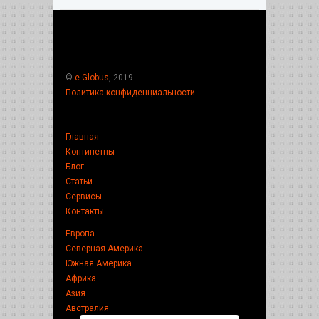
©
e-Globus
, 2019
Политика конфиденциальности
Главная
Континетны
Блог
Статьи
Сервисы
Контакты
Европа
Северная Америка
Южная Америка
Африка
Азия
Австралия