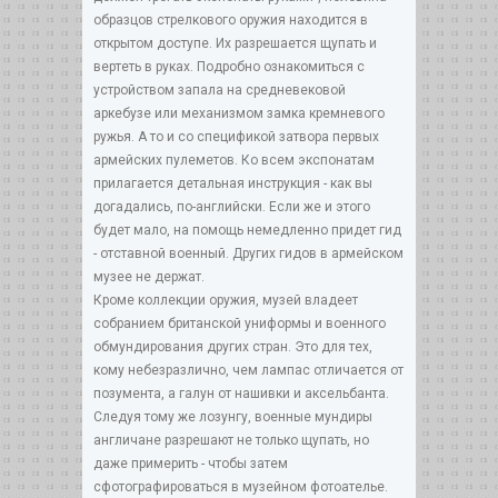
образцов стрелкового оружия находится в
открытом доступе. Их разрешается щупать и
вертеть в руках. Подробно ознакомиться с
устройством запала на средневековой
аркебузе или механизмом замка кремневого
ружья. А то и со спецификой затвора первых
армейских пулеметов. Ко всем экспонатам
прилагается детальная инструкция - как вы
догадались, по-английски. Если же и этого
будет мало, на помощь немедленно придет гид
- отставной военный. Других гидов в армейском
музее не держат.
Кроме коллекции оружия, музей владеет
собранием британской униформы и военного
обмундирования других стран. Это для тех,
кому небезразлично, чем лампас отличается от
позумента, а галун от нашивки и аксельбанта.
Следуя тому же лозунгу, военные мундиры
англичане разрешают не только щупать, но
даже примерить - чтобы затем
сфотографироваться в музейном фотоателье.