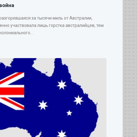
война
 разгоревшаяся за тысячи миль от Австралии,
венно участвовала лишь горстка австралийцев, тем
колониального...