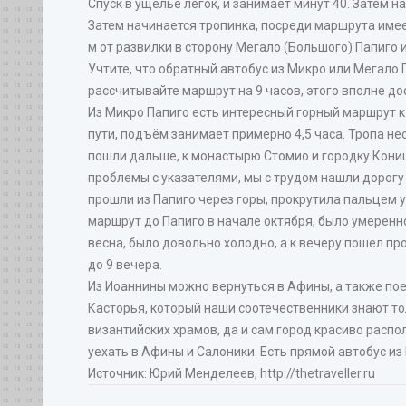
Спуск в ущелье лёгок, и занимает минут 40. Затем 
Затем начинается тропинка, посреди маршрута имее
м от развилки в сторону Мегало (Большого) Папиго
Учтите, что обратный автобус из Микро или Мегало П
рассчитывайте маршрут на 9 часов, этого вполне до
Из Микро Папиго есть интересный горный маршрут к 
пути, подъём занимает примерно 4,5 часа. Тропа не
пошли дальше, к монастырю Стомио и городку Кониц
проблемы с указателями, мы с трудом нашли дорогу 
прошли из Папиго через горы, прокрутила пальцем у 
маршрут до Папиго в начале октября, было умеренно
весна, было довольно холодно, а к вечеру пошел пр
до 9 вечера.
Из Иоаннины можно вернуться в Афины, а также поех
Касторья, который наши соотечественники знают тол
византийских храмов, да и сам город красиво распол
уехать в Афины и Салоники. Есть прямой автобус и
Источник: Юрий Менделеев, http://thetraveller.ru