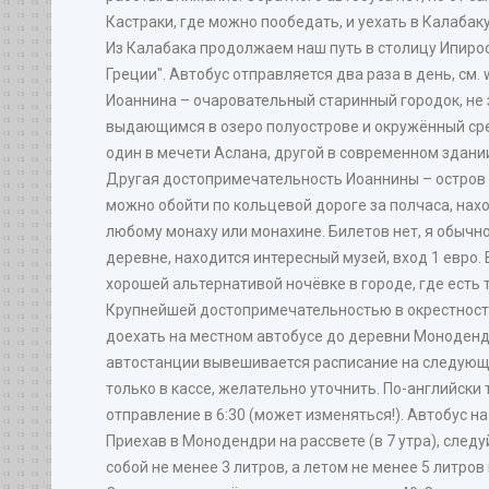
Кастраки, где можно пообедать, и уехать в Калабаку
Из Калабака продолжаем наш путь в столицу Ипирос
Греции". Автобус отправляется два раза в день, см. w
Иоаннина – очаровательный старинный городок, не
выдающимся в озеро полуострове и окружённый сред
один в мечети Аслана, другой в современном здании
Другая достопримечательность Иоаннины – остров Ни
можно обойти по кольцевой дороге за полчаса, нах
любому монаху или монахине. Билетов нет, я обычн
деревне, находится интересный музей, вход 1 евро. 
хорошей альтернативой ночёвке в городе, где есть 
Крупнейшей достопримечательностью в окрестностях
доехать на местном автобусе до деревни Монодендр
автостанции вывешивается расписание на следующий
только в кассе, желательно уточнить. По-английски 
отправление в 6:30 (может изменяться!). Автобус на 
Приехав в Монодендри на рассвете (в 7 утра), след
собой не менее 3 литров, а летом не менее 5 литров