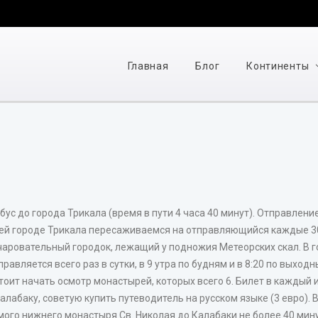
Главная
Блог
Континенты
с до города Трикала (время в пути 4 часа 40 минут). Отправление: 
ей городе Трикала пересаживаемся на отправляющийся каждые 30 
аровательный городок, лежащий у подножия Метеорских скал. В го
правляется всего раз в сутки, в 9 утра по будням и в 8:20 по выхо
оит начать осмотр монастырей, которых всего 6. Билет в каждый из
алабаку, советую купить путеводитель на русском языке (3 евро). 
амого нижнего монастыря Св. Николая до Калабаки не более 40 мин