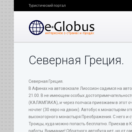
Туристический портал
Северная Греция.
Северная Греция.
В Афинах на автовокзале Лиоссион садимся на автобу
21.00. В не имеющем особых достопримечательност
(КАЛАМПАКА), и через полчаса приезжаем в этот оч
ночлег (30 евро на двоих). Автобус к монастырям от
высокогорного монастыря Преображения. С него и ст
Троицы, куда можно попасть бесплатно. Приехав в К
работы. Внимание! Обратного автобуса нет, но от с