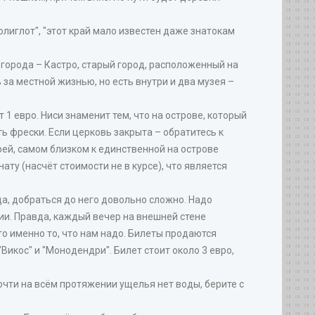
лиглот", "этот край мало известен даже знатокам
города – Кастро, старый город, расположенный на
а местной жизнью, но есть внутри и два музея –
1 евро. Ниси знаменит тем, что на острове, который
 фрески. Если церковь закрыта – обратитесь к
рей, самом близком к единственной на острове
ату (насчёт стоимости не в курсе), что является
а, добраться до него довольно сложно. Надо
ии. Правда, каждый вечер на внешней стене
о именно то, что нам надо. Билеты продаются
Викос" и "Монодендри". Билет стоит около 3 евро,
Почти на всём протяжении ущелья нет воды, берите с