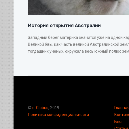
История открытия Австралии
Западный берег материка значится уже на одной ка
Великой Явы, как часть великой Австралийской земл
тогдашних ученых, окружала весь южный полюс земн
©
e-Globus
, 2019
Главна
Политика конфиденциальности
Контин
Блог
Статьи