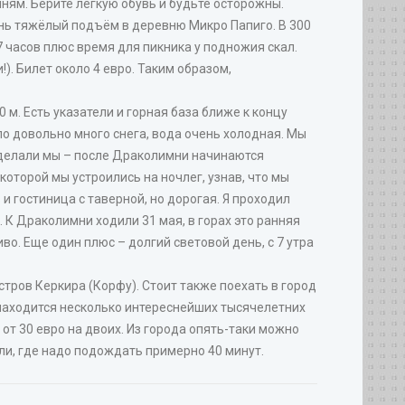
мням. Берите лёгкую обувь и будьте осторожны.
ень тяжёлый подъём в деревню Микро Папиго. В 300
 часов плюс время для пикника у подножия скал.
). Билет около 4 евро. Таким образом,
м. Есть указатели и горная база ближе к концу
ло довольно много снега, вода очень холодная. Мы
 сделали мы – после Драколимни начинаются
которой мы устроились на ночлег, узнав, что мы
и гостиница с таверной, но дорогая. Я проходил
 К Драколимни ходили 31 мая, в горах это ранняя
во. Еще один плюс – долгий световой день, с 7 утра
стров Керкира (Корфу). Стоит также поехать в город
е находится несколько интереснейших тысячелетних
 от 30 евро на двоих. Из города опять-таки можно
ли, где надо подождать примерно 40 минут.