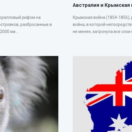
Австралия и Крымская 
коралловый рифом на
Крымская война (1854-1856),
островков, разбросанные в
война, в которой непосредст
00 км....
не менее, затронула все слои 