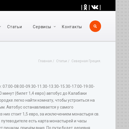
|
|
|
Статьи
Cервисы
Контакты
Главная
Статьи
Северная Греция.
07.00-08.00-09.30-11.30-13.30-15.30-17.00-19.00-
минут (билет 1,4 евро) автобус до Калабаки
родке легко найти комнату, чтобы устроиться на
дным. Автобус останавливается у самого
 них стоит 1,5 евро, за исключением монастыря св.
В путеводителе есть карта монастырей и часы
ут пешком, причём вниз. По пути будет деревня