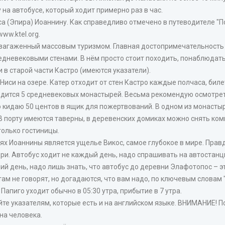
 на автобусе, который ходит примерно раз в час.
а (Эпира) Иоаннину. Как справедливо отмечено в путеводителе "По
ww.ktel.org.
 загаженный массовым туризмом. Главная достопримечательность 
невековыми стенами. В нём просто стоит походить, понаблюдать з
 в старой части Кастро (имеются указатели).
си на озере. Катер отходит от стен Кастро каждые полчаса, билет 
одится 5 средневековых монастырей. Весьма рекомендую осмотреть
о кидаю 50 центов в ящик для пожертвований. В одном из монасты
В порту имеются таверны, в деревенских домиках можно снять комн
только гостиницы.
 Иоаннины является ущелье Викос, самое глубокое в мире. Правд
и. Автобус ходит не каждый день, надо спрашивать на автостанц
 день, надо лишь знать, что автобус до деревни Элафотопос – эт
там не говорят, но догадаются, что вам надо, по ключевым словам "
Папиго уходит обычно в 05:30 утра, прибытие в 7 утра.
уйте указателям, которые есть и на английском языке. ВНИМАНИЕ! 
 на человека.