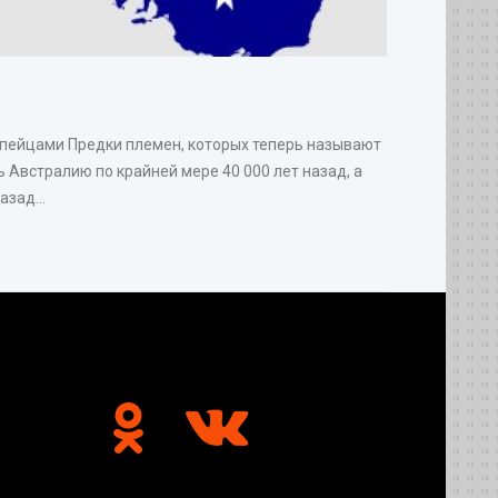
опейцами Предки племен, которых теперь называют
 Австралию по крайней мере 40 000 лет назад, а
зад...