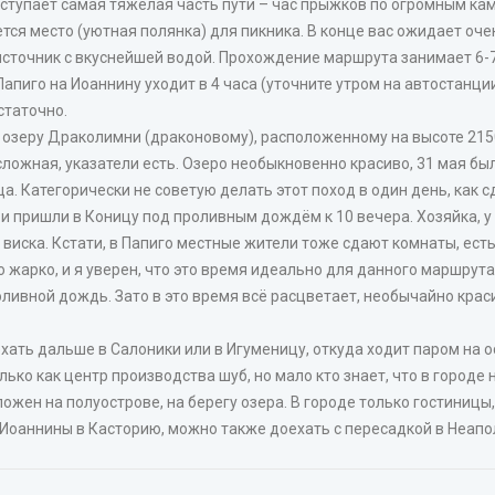
наступает самая тяжёлая часть пути – час прыжков по огромным ка
тся место (уютная полянка) для пикника. В конце вас ожидает оч
 источник с вкуснейшей водой. Прохождение маршрута занимает 6-7
апиго на Иоаннину уходит в 4 часа (уточните утром на автостанции!
статочно.
озеру Драколимни (драконовому), расположенному на высоте 2150 
сложная, указатели есть. Озеро необыкновенно красиво, 31 мая бы
а. Категорически не советую делать этот поход в один день, как
и пришли в Коницу под проливным дождём к 10 вечера. Хозяйка, у 
виска. Кстати, в Папиго местные жители тоже сдают комнаты, есть 
 жарко, и я уверен, что это время идеально для данного маршрута.
оливной дождь. Зато в это время всё расцветает, необычайно краси
ать дальше в Салоники или в Игуменицу, откуда ходит паром на о
ько как центр производства шуб, но мало кто знает, что в город
ожен на полуострове, на берегу озера. В городе только гостиницы,
з Иоаннины в Касторию, можно также доехать с пересадкой в Неапо