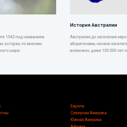
История Австралии
рте 1542 под названием
Австралия до заселения евр
и, которая, по мнению
аборигенами, начали заселять
ого шара...
возможно, даже 100 000 лет на
я
Европа
етны
Северная Америка
Южная Америка
Африка