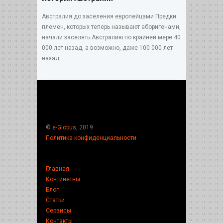
Австралия до заселения европейцами Предки
племен, которых теперь называют аборигенами,
начали заселять Австралию по крайней мере 40
000 лет назад, а возможно, даже 100 000 лет
назад...
©
e-Globus
, 2019
Политика конфиденциальности
Главная
Континетны
Блог
Статьи
Сервисы
Контакты