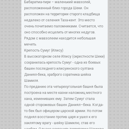
Бабаратма-пири – маленький мавзолей,
расположенный близ города Шеки. Он
расположен на территории старого кладбища
недалеко от селения Таза-кент. Это место
очень почитаемо паломниками. Считается, что
оно способно исцелить от многих недугов.
Рядом с мавзолеем находится небольшая
мечеть.
Крепость Сумуг (Илису)
В высокогорном селе Илису (окрестности Шеки)
сохранилась крепость Сумуг - одна из боевых
башен последнего илисуинского султана
Даниял-бека, храброго соратника шейха
Шамиля.
По преданию эта четырехугольная башня была
построена на месте казни наложниц местного
хана, изменивших ему. Затем Сумуг стала
одной сторожевых башен Даниял–бека. Когда-
то бек был офицером царской армии. Но потом
поднял восстание против царя и ушел к его
заклятому врагу - шейху Шамилю, став его
наибом. Однако сохранить территорию Шамилю