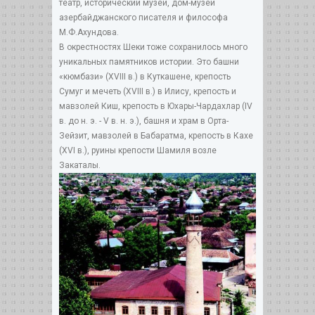
театр, исторический музей, дом-музей
азербайджанского писателя и философа
М.Ф.Ахундова.
В окрестностях Шеки тоже сохранилось много
уникальных памятников истории. Это башни
«кюмбази» (XVIII в.) в Куткашене, крепость
Сумуг и мечеть (XVIII в.) в Илису, крепость и
мавзолей Киш, крепость в Юхары-Чардахлар (IV
в. до н. э. - V в. н. э.), башня и храм в Орта-
Зейзит, мавзолей в Бабаратма, крепость в Кахе
(XVI в.), руины крепости Шамиля возле
Закаталы.