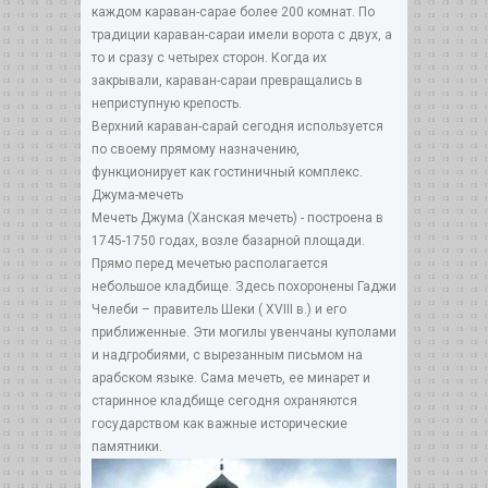
каждом караван-сарае более 200 комнат. По
традиции караван-сараи имели ворота с двух, а
то и сразу с четырех сторон. Когда их
закрывали, караван-сараи превращались в
неприступную крепость.
Верхний караван-сарай сегодня используется
по своему прямому назначению,
функционирует как гостиничный комплекс.
Джума-мечеть
Мечеть Джума (Ханская мечеть) - построена в
1745-1750 годах, возле базарной площади.
Прямо перед мечетью располагается
небольшое кладбище. Здесь похоронены Гаджи
Челеби – правитель Шеки ( XVIII в.) и его
приближенные. Эти могилы увенчаны куполами
и надгробиями, с вырезанным письмом на
арабском языке. Сама мечеть, ее минарет и
старинное кладбище сегодня охраняются
государством как важные исторические
памятники.