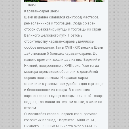
Шеки
Караван-сараи Шеки
Шеки издавна славился как город мастеров,
ремесленников и торговцев. Сюда со всех
сторон съезжались купцы и торговцы из стран
Великого шелкового пути. Поэтому
строительству караван-сараев уделялось
особое внимание. Так в XVIII - XIX веках в Шеки
действовали 5 больших караван-сараев. До
нашего времени дошли два из них: Верхний и
Нижний, построенные в XVIII веке. Уже тогда
мастера стремились обеспечить достойный
сервис постояльцам. И караван-сараи
строились с учетом всех удобств для торговцев
и безопасности их товара. В шекинских
караван-сараях купцы складывали свой товар в
подвал, торговали на первом этаже, а жили на
втором.
О масштабах караван-сараев красноречиво
говорит их площадь: Верхнего - 6000 кв. м .,
Нижнего – 8000 кв.м. Высота около 14 м . В