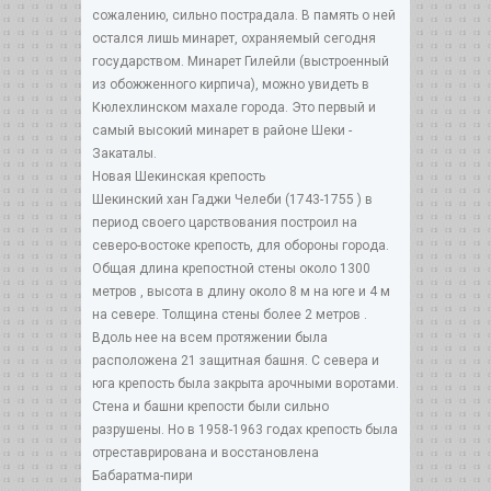
сожалению, сильно пострадала. В память о ней
остался лишь минарет, охраняемый сегодня
государством. Минарет Гилейли (выстроенный
из обожженного кирпича), можно увидеть в
Кюлехлинском махале города. Это первый и
самый высокий минарет в районе Шеки -
Закаталы.
Новая Шекинская крепость
Шекинский хан Гаджи Челеби (1743-1755 ) в
период своего царствования построил на
северо-востоке крепость, для обороны города.
Общая длина крепостной стены около 1300
метров , высота в длину около 8 м на юге и 4 м
на севере. Толщина стены более 2 метров .
Вдоль нее на всем протяжении была
расположена 21 защитная башня. С севера и
юга крепость была закрыта арочными воротами.
Стена и башни крепости были сильно
разрушены. Но в 1958-1963 годах крепость была
отреставрирована и восстановлена
Бабаратма-пири