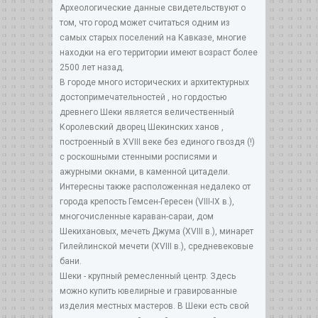
Археологические данные свидетельствуют о
том, что город может считаться одним из
самых старых поселений на Кавказе, многие
находки на его территории имеют возраст более
2500 лет назад.
В городе много исторических и архитектурных
достопримечательностей , но гордостью
древнего Шеки является величественный
Королевский дворец Шекинских ханов ,
построенный в XVIII веке без единого гвоздя (!)
с роскошными стенными росписями и
ажурными окнами, в каменной цитадели.
Интересны также расположенная недалеко от
города крепость Гемсен-Гересен (VIII-IX в.),
многочисленные караван-сараи, дом
Шекихановых, мечеть Джума (XVIII в.), минарет
Гилейлинской мечети (XVIII в.), средневековые
бани.
Шеки - крупный ремесленный центр. Здесь
можно купить ювелирные и гравированные
изделия местных мастеров. В Шеки есть свой