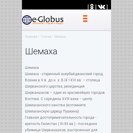
|
|
|
Главная
Статьи
Шемаха
Шемаха
Шемаха
Шемаха - старинный азербайджанский город.
Возник в V в. до н. э. В IX—XVI вв. – столица
Ширванского царства, резиденция
Ширваншахов – один из красивейших городов
Востока. С середины XVIII века – центр
Шемаханского ханства (вспомните
Шемаханскую царицу Пушкина).
Главная достопримечательность города -
крепость Гюлистан ( XI-XII вв.) - последнее
убежище Ширваншахов, выстроенная для