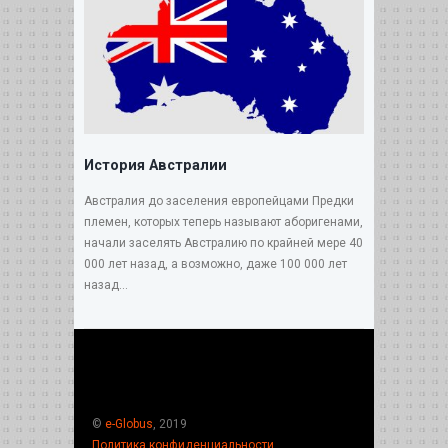
История Австралии
Австралия до заселения европейцами Предки
племен, которых теперь называют аборигенами,
начали заселять Австралию по крайней мере 40
000 лет назад, а возможно, даже 100 000 лет
назад...
©
e-Globus
, 2019
Политика конфиденциальности