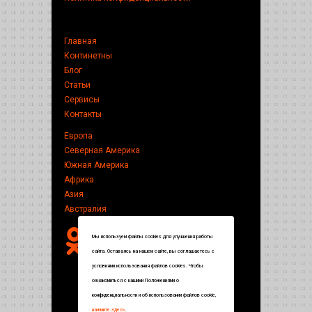
Главная
Континетны
Блог
Статьи
Сервисы
Контакты
Европа
Северная Америка
Южная Америка
Африка
Азия
Австралия
Мы используем файлы cookies для улучшения работы
сайта. Оставаясь на нашем сайте, вы соглашаетесь с
условиями использования файлов cookies. Чтобы
ознакомиться с нашими Положениями о
конфиденциальности и об использовании файлов cookie,
нажмите здесь
.