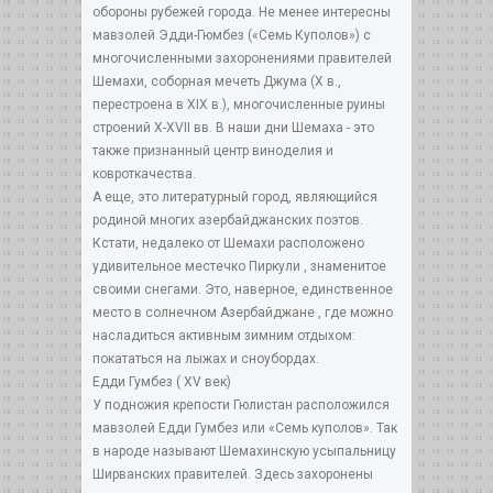
обороны рубежей города. Не менее интересны
мавзолей Эдди-Гюмбез («Семь Куполов») с
многочисленными захоронениями правителей
Шемахи, соборная мечеть Джума (X в.,
перестроена в XIX в.), многочисленные руины
строений X-XVII вв. В наши дни Шемаха - это
также признанный центр виноделия и
ковроткачества.
А еще, это литературный город, являющийся
родиной многих азербайджанских поэтов.
Кстати, недалеко от Шемахи расположено
удивительное местечко Пиркули , знаменитое
своими снегами. Это, наверное, единственное
место в солнечном Азербайджане , где можно
насладиться активным зимним отдыхом:
покататься на лыжах и сноубордах.
Едди Гумбез ( XV век)
У подножия крепости Гюлистан расположился
мавзолей Едди Гумбез или «Семь куполов». Так
в народе называют Шемахинскую усыпальницу
Ширванских правителей. Здесь захоронены