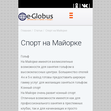
|
|
|
Главная
Статьи
Спорт на Майорке
Спорт на Майорке
Гольф
На Майорке имеются великолепные
возможности для занятия гольфом в
высококлассных центрах. Большинство отелей
4-х и 5-х звёзд готовы предоставить широкую
гамму услуг для желающих заняться гольфом.
Конный спорт
На Майоре очень развит конный спорт.
Отличные возможности имеются как для
профессионального занятия в престижных
клубах, так и для начинающих и просто