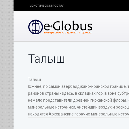
Туристический портал
Талыш
Талыш
Южнее, по самой азербайджано-иранской границе, тя
районов страны - здесь, в складках гор, в зоне су
немало представители древней гирканской флоры.
минеральные источники, чистейший воздух и роскош
находятся Аркеванские горячие минеральные источ