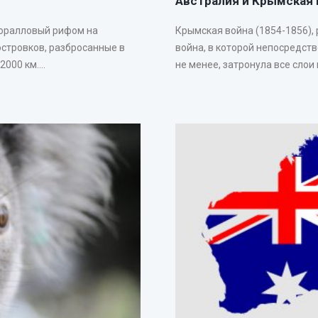
Австралия и Крымская 
коралловый рифом на
Крымская война (1854-1856),
островков, разбросанные в
война, в которой непосредст
00 км....
не менее, затронула все слои 