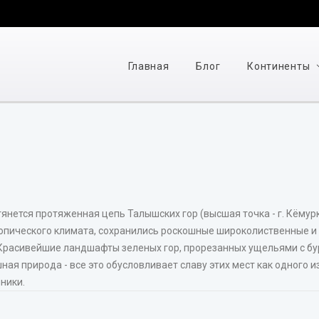
Главная
Блог
Континенты
нется протяженная цепь Талышских гор (высшая точка - г. Кёмуркё
бтропического климата, сохранились роскошные широколиственные 
 Красивейшие ландшафты зеленых гор, прорезанных ущельями с б
ная природа - все это обусловливает славу этих мест как одного 
ники.