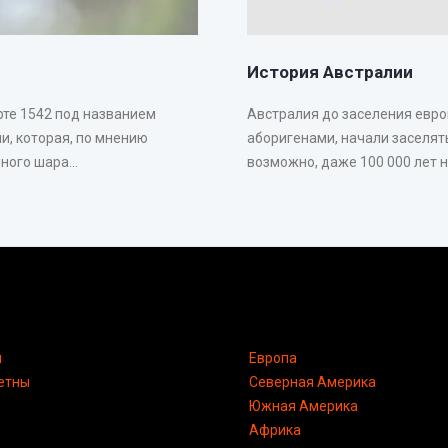
История Австралии
рте 1542 под названием
Австралия до заселения евр
и, которая, по мнению
аборигенами, начали заселять
ого шара...
возможно, даже 100 000 лет на
я
Европа
етны
Северная Америка
Южная Америка
Африка