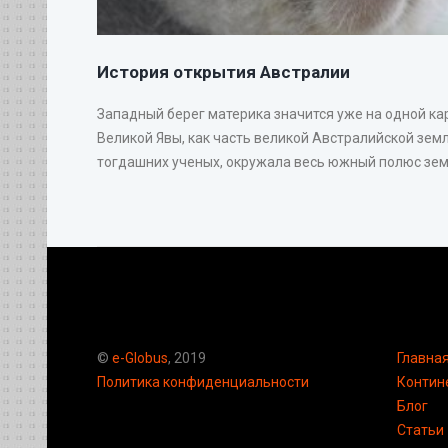
История открытия Австралии
Западный берег материка значится уже на одной ка
Великой Явы, как часть великой Австралийской земл
тогдашних ученых, окружала весь южный полюс земн
©
e-Globus
, 2019
Главна
Политика конфиденциальности
Контин
Блог
Статьи