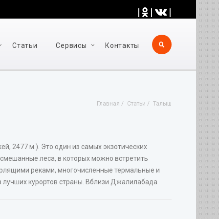
|
|
|
Статьи
Cервисы
Контакты
Главная
Статьи
Талыш
й, 2477 м.). Это один из самых экзотических
и смешанные леса, в которых можно встретить
урлящими реками, многочисленные термальные и
из лучших курортов страны. Вблизи Джалилабада