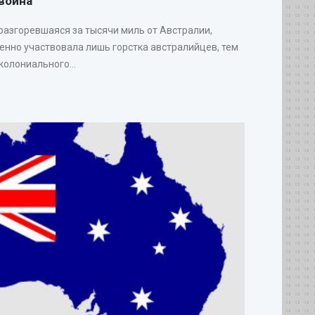
война
 разгоревшаяся за тысячи миль от Австралии,
венно участвовала лишь горстка австралийцев, тем
колониального...