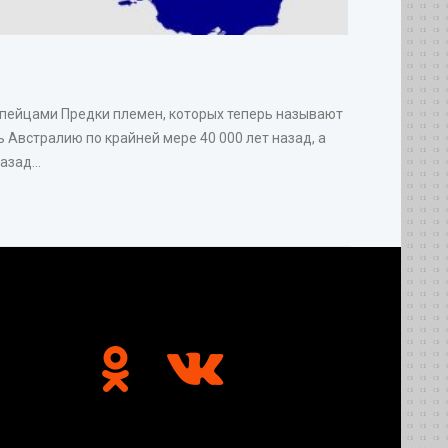
опейцами Предки племен, которых теперь называют
 Австралию по крайней мере 40 000 лет назад, а
зад...