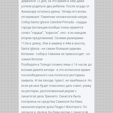
держался 72 дня, за это время в нем даже
успели родиться два ребенка. После осады от
Альказара остались руины. Теперь его вновь
отстраивают. Памятник человеческой натуре...
Собор Santa Iglesia Catedral Primada - сердце
города (испанцам вообще очень нравится
слово "сердце", "корасон", оно - в их каждом
втором предложении). Своими размерами -
112м в длину, 56м в ширину и 44м в высоту,
Santa Iglesia - не самая большая церковь
Испании - собор в Севильи ее превосходит - но
самая богатая.
Пообедать в Толедо сложно лишь с 16 часов до
восьми-девяти вечера - в это испанское время
послеобеденного сна почти все рестораны
закрыты. А так заходи, турист, не ошибешься. Но
если уж мне будет позволено дать совет, укажу
на ресторан, расположенный рядом с
синагогой дель Транзито. Синагога была
построена на средства Самюэля Ха-Леви,
казначея короля дона Педро I Жестокого. По
легенде в дворце Ха-Леви рядом с синагогой