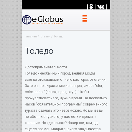
|
|
|
Главная
Статьи
Толедо
Толедо
Достопримечательности
Толедо - необычный город, веяния моды
всегда отскакивали от него как горох от стенки.
Зато он, по выражению испанцев, имеет "olor,
color, sabor" (запах, цвет, вкус). Чтобы
прочувствовать его, нужно время. За несколько
часов "обязательной программы" современного
туриста сделать это невозможно. Но мы ведь
не обычные туристы, у нас есть и время, и
желание. Но где начать? Наверное, там, где
еще со времен мавританского владычества