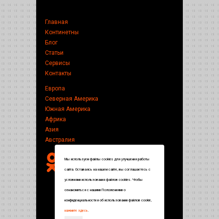
Главная
Континетны
Блог
Статьи
Сервисы
Контакты
Европа
Северная Америка
Южная Америка
Африка
Азия
Австралия
Мы используем файлы cookies для улучшения работы
сайта. Оставаясь на нашем сайте, вы соглашаетесь с
условиями использования файлов cookies. Чтобы
ознакомиться с нашими Положениями о
конфиденциальности и об использовании файлов cookie,
нажмите здесь
.