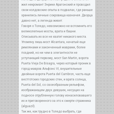
жил некромант Энрике Арагонский и проводил
свои колдовские опыты в подвалах, где раньше
хранились личные сокровища казначея. Дворца
давно нет, а легенда живет.
Говоря о Толедо, невозможно не вспомнить его
великолепные мосты, врата и башни.
Описывать их все не хватит никакого места.
Упомяну лишь мост Alcantara, начатый еще
римлянами и законченный маврами, более
поздний, но ни чем в элегантности не
уступающий первому, мост San Martin, ворота
Puerta Vieja De Bisagra, через который проник в
город мавров Альфонс VI, внушительные
двойные ворота Puerta del Cambron, часть еще
вестготских городских стен, и врата солнца,
Puerta del Sol, со своеобразным рельефом,
изображающем двух девушек, несущих на
подносе отрубленную голову изнасиловавшего
их и приговоренного за это к смерти стражника
(alguazil).
Так же, как трудно в Толедо выбрать, где