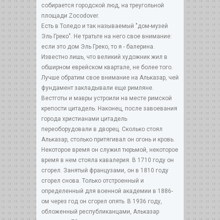
собирается городской люд, на треугольной
площади Zocodover.
Есть в Толедо и так называемый "дом-музей
Эль Греко". Не тратьте на него свое внимание:
если это дом Эль Греко, то я - балерина.
Известно лишь, что великий художник жил в
обширном еврейском квартале, не более того.
Лучше обратим свое внимание на Альказар, чей
фундамент закладывали еще римляне.
Вестготы и мавры устроили на месте римской
крепости цитадель. Наконец, после завоевания
города христианами цитадель
переоборудовали в дворец. Сколько стоял
Альказар, столько притягивал он огонь и кровь.
Некоторое время он служил тюрьмой, некоторое
время в нем стояла кавалерия. В 1710 году он
сгорел. Занятый французами, он в 1810 году
сгорел снова. Только отстроенный и
определенный для военной академии в 1886-
ом через год он сгорел опять. В 1936 году,
обложенный республиканцами, Альказар