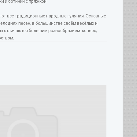
и и ботинки с пряжкой.
ают все традиционные народные гуляния. Основные
мелодиях песен, в большинстве своём весёлых и
ы отличаются большим разнообразием: копеос,
рством.