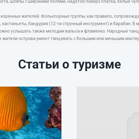
ета, шляпы с широкими полями, надетой поверх платка, белые чулк
 коренных жителей. Фольклорные группы, как правило, сопровожд
 кастаньеты, бандурия (12-ти струнный инструмент) и барабан. В 
ожно услышать также мелодии вальса и фламенко. Народные танц
все жители острова умеют танцевать с большим или меньшим масте
Статьи о туризме