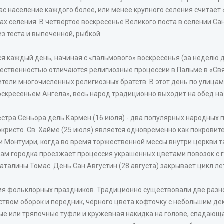
ас население каждого более, или менее крупного селения считает
селения. В четвёртое воскресенье Великого поста в селении Сан Ху
з теста и выпеченной, рыбкой.
я каждый день, начиная с «пальмового» воскресенья (за неделю д
ичественностью отличаются религиозные процессии в Пальме в «Свя
тели многочисленных религиозных братств. В этот день по улицам
скресеньем Ангела», весь народ традиционно выходит на обед на
уестра Сеньора дель Кармен (16 июля) - два популярных народны
кристо. Св. Хайме (25 июля) является одновременно как покровите
и Монтуири, когда во время торжественной мессы внутри церкви т
цам городка проезжает процессия украшенных цветами повозок с 
Каталины Томас. День Сан Августин (28 августа) закрывает цикл л
я фольклорных праздников. Традиционно существовали две разн
твом оборок и передник, чёрного цвета кофточку с небольшим д
е или тряпочные туфли и кружевная накидка на голове, спадающа