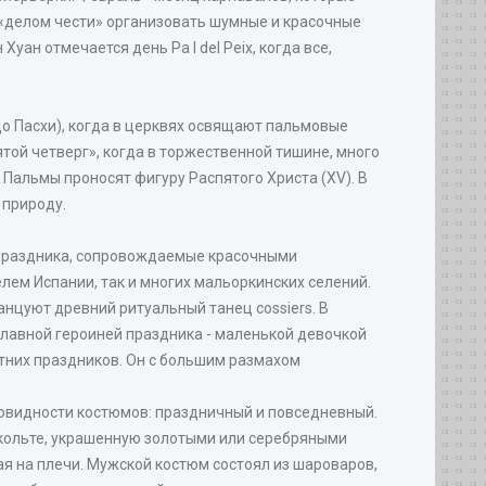
 «делом чести» организовать шумные и красочные
ан отмечается день Ра I del Peix, когда все,
о Пасхи), когда в церквях освящают пальмовые
той четверг», когда в торжественной тишине, много
 Пальмы проносят фигуру Распятого Христа (XV). В
 природу.
х праздника, сопровождаемые красочными
лем Испании, так и многих мальоркинских селений.
анцуют древний ритуальный танец cossiers. В
главной героиней праздника - маленькой девочкой
етних праздников. Он с большим размахом
овидности костюмов: праздничный и повседневный.
екольте, украшенную золотыми или серебряными
я на плечи. Мужской костюм состоял из шароваров,