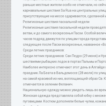
раньше местные жители особо не отмечали, но сейч
карнавальные шествия Sa Rua на центральных улицах 
присутствующие на мессе одариваются, сделанной и
Религиозные шествия пасхальной недели
Религиозные шествия пасхальной недели проводятс
ветви, и до самого воскресенья Пасхи. Особой вел
часов подряд движутся по улицам города представи
следующее после Пасхи воскресенье, названное «Во
Среди летних праздников:
Среди летних праздников: Сан Педро (29 июня) и Н
шествиями рыбацких лодок в портах Пальмы и Порто
Наиболее интересно отмечают этот день в Алгайде 
праздник Ла Беата в Вальдемоссе (28 июля) по ули
на самой красивой из них, воплощающей образ Св. 
отмечается в селении Феланич.
Национальную одежду можно увидеть лишь во врем
Женская одежда представляла собой юбку с множес
пуговицами. Костюм дополняли белые чулки, кожаны