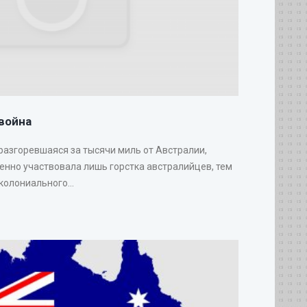
война
 разгоревшаяся за тысячи миль от Австралии,
венно участвовала лишь горстка австралийцев, тем
колониального...