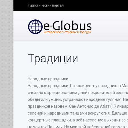
Туристический портал
Традиции
Народные праздники.
Народные праздники. По количеству праздников Май
связано с празднованием дней покровителей селений
обеды или ужины, устраивают народные гуляния. Не
праздников назовём: Сан Антонио де Абат (17 янва
селений и народными танцами вокруг огня. Дальше
концертные площадки, а всё население выходит со с
на улицах Пальмы. На морской набережной города, 