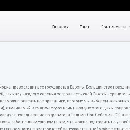
Главная
Блог
Континенты
орка превосходит все государства Европы. Большинство празднико
, так как у каждого селения острова есть свой Святой - хранитель
возможно описать все праздники, поэтому мы выберем несколько,
ря), отмечаемый в «магическую» ночь накануне этого дня и сопр
 следует празднование покровителя Пальмы Сан Себасьян (20 янва
воим собственным ужином (с тем, что можно поджарить на углях) 
на глазах многих тысяч зрителей запускаются в небо эффектные ф