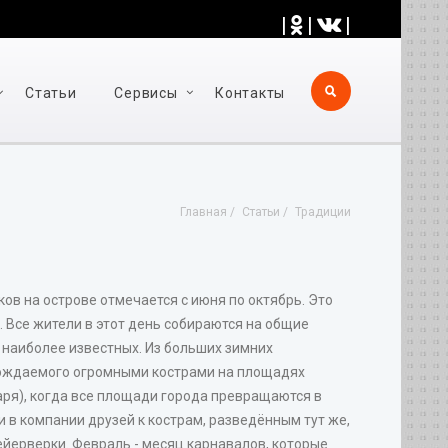
|
|
|
Статьи
Cервисы
Контакты
Главная
Статьи
Традиции
в на острове отмечается с июня по октябрь. Это
. Все жители в этот день собираются на общие
 наиболее известных. Из больших зимних
овождаемого огромными кострами на площадях
ря), когда все площади города превращаются в
и в компании друзей к кострам, разведённым тут же,
ейерверки. Февраль - месяц карнавалов, которые