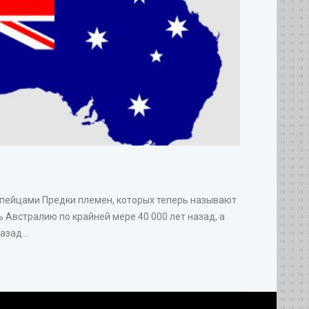
опейцами Предки племен, которых теперь называют
 Австралию по крайней мере 40 000 лет назад, а
зад...