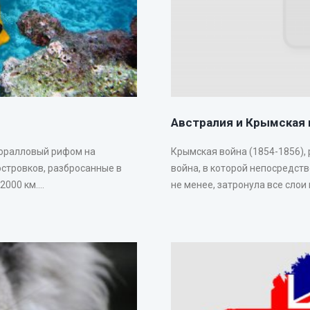
Австралия и Крымская 
коралловый рифом на
Крымская война (1854-1856),
островков, разбросанные в
война, в которой непосредст
00 км....
не менее, затронула все слои 