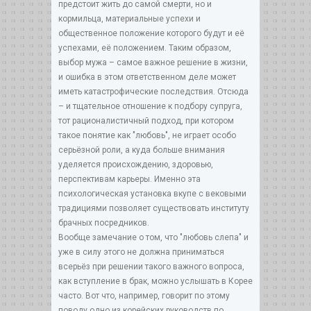
предстоит жить до самой смерти, но и
кормильца, материальные успехи и
общественное положение которого будут и её
успехами, её положением. Таким образом,
выбор мужа – самое важное решение в жизни,
и ошибка в этом ответственном деле может
иметь катастрофические последствия. Отсюда
– и тщательное отношение к подбору супруга,
тот рационалистичный подход, при котором
такое понятие как "любовь", не играет особо
серьёзной роли, а куда больше внимания
уделяется происхождению, здоровью,
перспективам карьеры. Именно эта
психологическая установка вкупе с вековыми
традициями позволяет существовать институту
брачных посредников.
Вообще замечание о том, что "любовь слепа" и
уже в силу этого не должна приниматься
всерьёз при решении такого важного вопроса,
как вступление в брак, можно услышать в Корее
часто. Вот что, например, говорит по этому
поводу одно из корейских руководств по