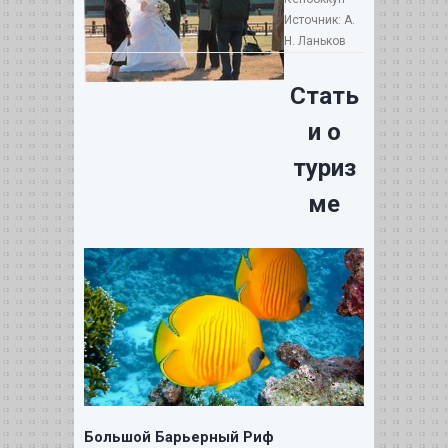
Источник: А.
Н. Ланьков
Стать
и о
туриз
ме
Большой Барьерный Риф