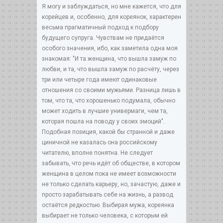
Я могу и заблуждаться, но мне кажется, что для
корейцев и, особенно, для кореянок, характерен
весьма прагматичный подход к подбору
будущего супруга. Чувствам не придаётся
особого значения, ибо, как заметила одна моя
знакомая: "И та женщина, что вышла замуж по
любви, и та, что вышла замуж по расчёту, через
три или четыре года имеют одинаковые
отношения со своими мужьями. Разница лишь в
том, что та, что хорошенько подумала, обычно
может ходить в лучшие универмаги, чем та,
которая пошла на поводу у своих эмоций".
Подобная позиция, какой бы странной и даже
циничной не казалась она российскому
читателю, вполне понятна. Не следует
забывать, что речь идёт об обществе, в котором
женщина в целом пока не имеет возможности
не только сделать карьеру, но, зачастую, даже и
просто зарабатывать себе на жизнь, а развод
остаётся редкостью. Выбирая мужа, кореянка
выбирает не только человека, с которым ей