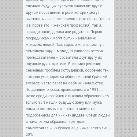
случаев будущих супругов знакомят друг с
другом посредники, в роли которых могут
выступать как профессиональные свахи (теперь
и в Корее это – женская профессия), так и,
гораздо чаще, друзья или родители. Порою
посредниками могут быть и начальники
молодых людей. Так, хорошо мне известную
семейную пару – молодых университетских
преподавателей – сосватали друг другу их
научные руководители. В фирмах решение
семейных проблем сотрудников, особенно тех,
которые уже перешли общепринятый брачный
возраст, часто берёт на себя их начальство.
По данным опроса, проведённого в 1991 г.,
даже среди корейцев с высшим образованием
только 35% нашли будущую жену или мужа
сами, а остальные же остановились на
подобранном для них кандидате. Среди людей
с начальным образованием доля
самостоятельных браков ещё ниже, всего лишь
20%.