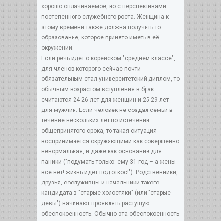
хорошо оплачиваемое, но с перспективами
постепенного служебного роста. Женщина к
этому времени также должна получить то
образование, которое принято иметь в её
окружении.
Если речь идёт о корейском "среднем классе",
для членов которого сейчас почти
обязательным стал университетский диплом, то
обычным возрастом вступления в брак
считаются 24-26 лет для женщин и 25-29 лет
для мужчин. Если человек не создал семьи в
течение нескольких лет по истечении
общепринятого срока, то такая ситуация
воспринимается окружающими как совершенно
ненормальная, и даже как основание для
паники ("подумать только: ему 31 год – а жены
всё нет! жизнь идёт под откос!"). Родственники,
друзья, сослуживцы и начальники такого
кандидата в "старые холостяки" (или "старые
девы") начинают проявлять растущую
обеспокоенность. Обычно эта обеспокоенность