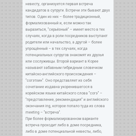
невесту, организуется первая встреча
кандидатов в супруги. Встречи эти бывают двух
типов. Один из них – более традиционный,
формализованный и, если можно так
выразиться, "серьёзный" – имеет место в тех
случаях, когда в роли посредников выступают
родители или начальство, а другой – более
упрощённый – в тех случаях, когда
потенциальных супругов знакомят их друзья
или сослуживцы. Второй вариант в Корее
называют забавным гибридным словечком
китайско-английского происхождения –
"согэтхин". Оно представляет из себя
сочетание издавна укоренившегося в
корейском языке китайского слова "согэ" –
"представление, рекомендация" и английского
окончания ing, которое попало туда из слова
meeting – "встреча".
При более формализированном варианте
встреча проходит либо в доме посредника,
либо в доме потенциальной невесты, либо,