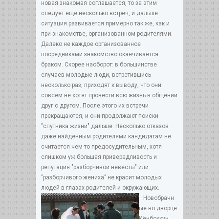
новая знакомая соглашается, то за этим
следует ещё несколько встреч, и дальше
ситуация развивается примерно так же, как и
при знакомстве, организованном родителями.
Далеко не каждое организованное
посредниками знакомство оканчивается
браком. Скорее наоборот: в большинстве
случаев молодые люди, встретившись
несколько раз, приходят к выводу, что они
совсем не хотят провести всю жизнь в общении
друг с другом. После этого их встречи
прекращаются, и они продолжают поиски
"спутника жизни" дальше. Несколько отказов
даже найденным родителями кандидатам не
считается чем-то предосудительным, хотя
слишком уж большая привередливость и
репутация "разборчивой невесты" или
"разборчивого жениха" не красит молодых
людей в глазах родителей и окружающих.
Новобрачн
ые во дворце
Кёнбоккун