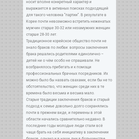
носит вполне конкретный характер и
выражается в активных поисках подходящей
для такого человека "партии". В результате в
Корее почти невозможно встретить неженатых
мужчин старше 30-32 или незамужних женщин
старше 28-30 лет.
Традиционное корейское общество почти не
знало браков по любви: вопросы заключения
брака решались родителями единолично –
детей ни о чём особо не спрашивали. Не
возбранялось прибегать и к помощи
профессиональных брачных посредников. Их
можно было бы назвать свахами, если бы не то
обстоятельство, что женщин среди них в те
времена было весьма и весьма мало.
Старые традиции заключения браков и старый
подход к семье довольно долго сохранялись
почти в прежнем виде, и перемены в этой
области начались сравнительно недавно. В
последние годы молодые люди стали всё
чаще брать на себя инициативу в заключении
браков, однако и в наши дни в большинстве