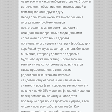
чаще всего, в каком-нибудь ресторане. Стороны
встречаются, обмениваются информацией и
приглядываются друг к другу.
Перед принятием окончательного решения
иногда принято обмениваться
подготовленными по всем правилам и
официально заверенными медицинскими
справками о состоянии здоровья
потенциального супруга и супруги (вообще, для
корейской культуры характерно очень большое
внимание, которое уделяется здоровью
будущего мужа или жены). Кроме того, во
многих случаях по-прежнему практикуется
также предоставление выписок из
родословных книг чокпо, которые
свидетельствуют о большей или меньшей
знатности рода (увы, хорошо известно, что эти
на книги на 90-95% – фальсификация). Наконец,
перед помолвкой зачастую наводятся
последние справки о вероятном супруге, в том
числе и по месту работы или учебы. Как
отмечает всё тоже пособие по правилам