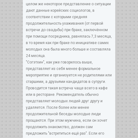
целом же некоторое представление о ситуации
дают данные корейских социологов, в
соответствии с которыми средняя
продолжительность ухаживания (от первой
встречи до свадьбы) при браке, заключённом
при помощи посредника, равнялась 7,3 месяца,
в то время как при браке по инициативе самих
молодых она была много больше и составляла
24 месяца.
"Согэтхин", как уже говорилось выше,
представляет из себя менее формальное
мероприятие и организуется не родителями или
старшими, а друзьями кандидатов в супруги.
Проводится такая встреча чаще всего в кафе
или в ресторане. Рекомендатель обычно
представляет молодых людей друг другу и
удаляется. После более или менее
продолжительной беседы молодые люди
прощаются. При этом мужчина, если он хочет
продолжить знакомство, должен сам
предложить "встретиться ещё раз". Если его