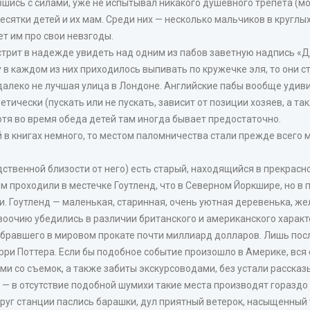
авшись с силами, уже не испытывал никакого душевного трепета (мо
сятки детей и их мам. Среди них — несколько мальчиков в круглых
ет им про свои невзгоды.
трит в надежде увидеть над одним из пабов заветную надпись «Ды
 в каждом из них приходилось выпивать по кружечке эля, то они ст
 далеко не лучшая улица в Лондоне. Английские пабы вообще удиви
етически (пускать или не пускать, зависит от позиции хозяев, а так
хотя во время обеда детей там иногда бывает предостаточно.
 в книгах немного, то местом паломничества стали прежде всего 
дственной близости от него) есть старый, находящийся в прекра
м проходили в местечке Гоутленд, что в Северном Йоркшире, но в 
и. Гоутленд — маленькая, старинная, очень уютная деревенька, ж
 воочию убедились в различии британского и американского характе
бравшего в мировом прокате почти миллиард долларов. Лишь посл
рри Поттера. Если бы подобное событие произошло в Америке, вс
ми со съемок, а также забиты экскурсоводами, без устали расск
ые — в отсутствие подобной шумихи такие места производят горазд
круг станции паслись барашки, дул приятный ветерок, насыщенный