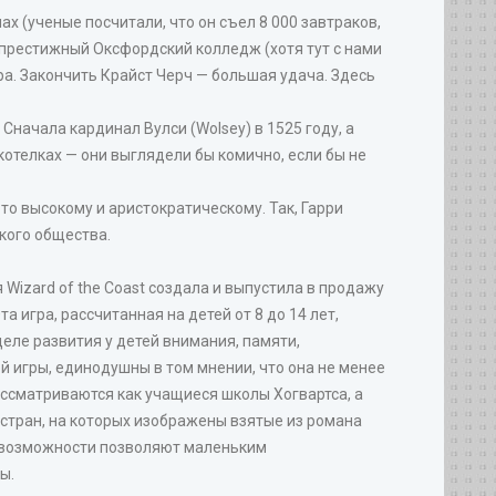
 (ученые посчитали, что он съел 8 000 завтраков,
й престижный Оксфордский колледж (хотя тут с нами
ра. Закончить Крайст Черч — большая удача. Здесь
Сначала кардинал Вулси (Wolsey) в 1525 году, а
 котелках — они выглядели бы комично, если бы не
о высокому и аристократическому. Так, Гарри
кого общества.
Wizard of the Coast создала и выпустила в продажу
 игра, рассчитанная на детей от 8 до 14 лет,
еле развития у детей внимания, памяти,
й игры, единодушны в том мнении, что она не менее
ассматриваются как учащиеся школы Хогвартса, а
 стран, на которых изображены взятые из романа
е возможности позволяют маленьким
ы.