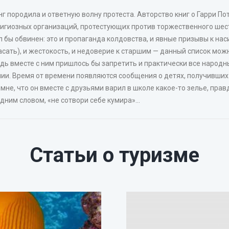
 породила и ответную волну протеста. Авторство книг о Гарри По
лигиозных организаций, протестующих против торжественного шес
л бы обвинен: это и пропаганда колдовства, и явные призывы к на
асать), и жестокость, и недоверие к старшим — данный список мож
едь вместе с ним пришлось бы запретить и практически все народн
нии. Время от времени появляются сообщения о детях, получивших
не, что он вместе с друзьями варил в школе какое-то зелье, правда
дним словом, «не сотвори себе кумира»...
Статьи о туризме