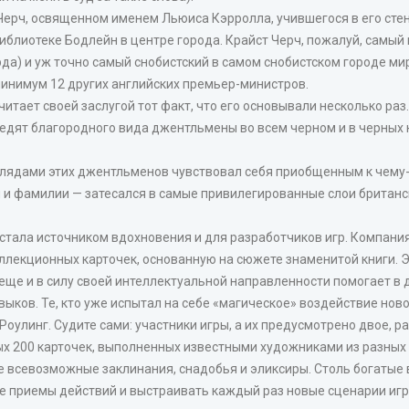
рч, освященном именем Льюиса Кэрролла, учившегося в его стенах
библиотеке Бодлейн в центре города. Крайст Черч, пожалуй, самы
да) и уж точно самый снобистский в самом снобистском городе ми
минимум 12 других английских премьер-министров.
тает своей заслугой тот факт, что его основывали несколько раз. 
 следят благородного вида джентльмены во всем черном и в черных
глядами этих джентльменов чувствовал себя приобщенным к чему-т
 и фамилии — затесался в самые привилегированные слои британс
стала источником вдохновения и для разработчиков игр. Компания 
ллекционных карточек, основанную на сюжете знаменитой книги. Эта
еще и в силу своей интеллектуальной направленности помогает в д
ков. Те, кто уже испытал на себе «магическое» воздействие ново
улинг. Судите сами: участники игры, а их предусмотрено двое, р
лых 200 карточек, выполненных известными художниками из разных
е всевозможные заклинания, снадобья и эликсиры. Столь богаты
 приемы действий и выстраивать каждый раз новые сценарии игр