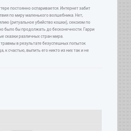
ттере постоянно оспаривается. Интернет забит
твия по миру маленького волшебника. Нет,
силию (ритуальное убийство кошки), сексизм по
но было бы продолжать до бесконечности. Гарри
ые сказки различных стран мира.
 травмы в результате безуспешных попыток
, к счастью, выпить его никто из них так и не