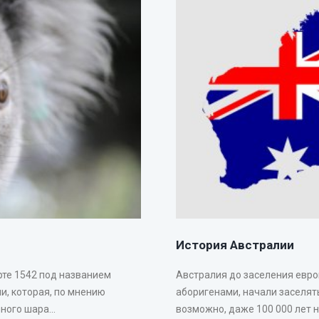
История Австралии
рте 1542 под названием
Австралия до заселения евр
и, которая, по мнению
аборигенами, начали заселять
ого шара...
возможно, даже 100 000 лет на