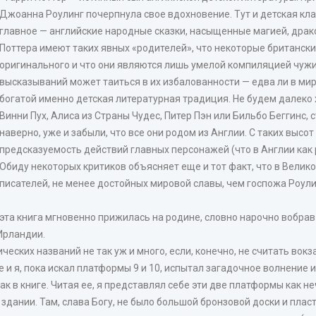
Джоанна Роулинг почерпнула свое вдохновение. Тут и детская клас
главное — английские народные сказки, насыщенные магией, драк
Поттера имеют таких явных «родителей», что некоторые британски
оригинального и что они являются лишь умелой компиляцией чуж
высказываний может таиться в их избалованности — едва ли в мир
богатой именно детская литературная традиция. Не будем далеко х
Винни Пух, Алиса из Страны Чудес, Питер Пэн или Бильбо Беггинс, 
наверно, уже и забыли, что все они родом из Англии. С таких высо
предсказуемость действий главных персонажей (что в Англии как 
Обиду некоторых критиков объясняет еще и тот факт, что в Велик
писателей, не менее достойных мировой славы, чем госпожа Роул
эта книга мгновенно прижилась на родине, словно нарочно вобрав
Ирландии.
ческих названий не так уж и много, если, конечно, не считать вок
е и я, пока искал платформы 9 и 10, испытал загадочное волнение
ак в книге. Читая ее, я представлял себе эти две платформы как н
 здании. Там, слава Богу, не было большой бронзовой доски и пла