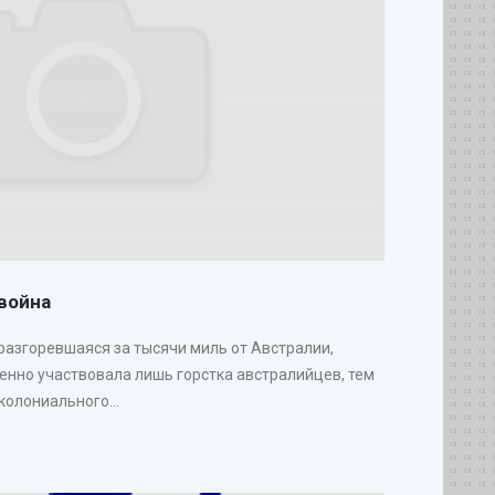
война
 разгоревшаяся за тысячи миль от Австралии,
венно участвовала лишь горстка австралийцев, тем
колониального...