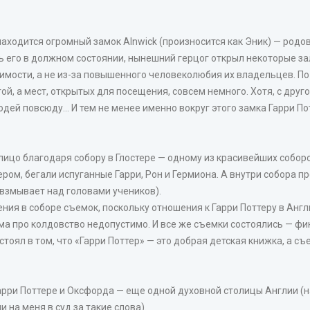
находится огромный замок Alnwick (произносится как Эник) — род
ь его в должном состоянии, нынешний герцог открыл некоторые за
димости, а не из-за повышенного человеколюбия их владельцев. П
ой, а мест, открытых для посещения, совсем немного. Хотя, с друг
дей повсюду... И тем не менее именно вокруг этого замка Гарри По
лицо благодаря собору в Глостере — одному из красивейших собор
ом, бегали испуганные Гарри, Рон и Гермиона. А внутри собора пр
 взмывает над головами учеников).
ия в соборе съемок, поскольку отношения к Гарри Поттеру в Англи
а про колдовство недопустимо. И все же съемки состоялись — фи
тоял в том, что «Гарри Поттер» — это добрая детская книжка, а съ
рри Поттере и Оксфорда — еще одной духовной столицы Англии (н
 на меня в суд за такие слова).