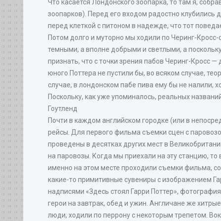
Что касается Лондонского зоопарка, то там я, собр
зоопарков). Перед его входом радостно клубились де
перед клеткой с питоном в надежде, что тот поведа
Потом долго и муторно мы ходили по Черинг-Кросс-с
темными, а вполне добрыми и светлыми, а поскольку
признать, что с точки зрения пабов Черинг-Кросс —
юного Поттера не пустили бы, во всяком случае, теор
случае, в лондонском пабе пива ему бы не налили, 
Поскольку, как уже упоминалось, реальных названий
Гоутленд
Почти в каждом английском городке (или в непосре
рейсы. Для первого фильма съемки сцен с паровозо
проведены в десятках других мест в Великобритани
на паровозы. Когда мы приехали на эту станцию, то
именно на этом месте проходили съемки фильма, со
какие-то примитивные сувениры с изображением Га
надписями «Здесь стоял Гарри Поттер», фотография
герои на завтрак, обед и ужин. Англичане же хитр
люди, ходили по перрону с некоторым трепетом. Во