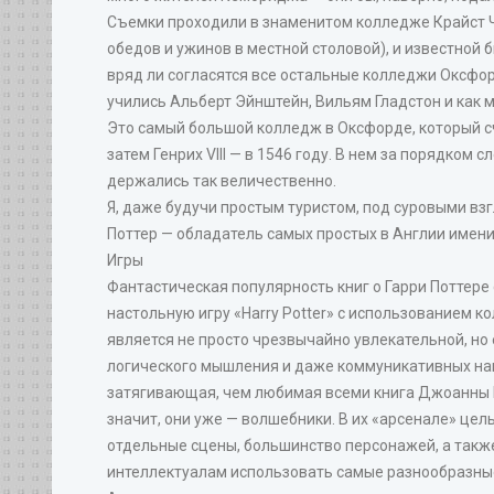
Съемки проходили в знаменитом колледже Крайст Че
обедов и ужинов в местной столовой), и известной 
вряд ли согласятся все остальные колледжи Оксфор
учились Альберт Эйнштейн, Вильям Гладстон и как 
Это самый большой колледж в Оксфорде, который счи
затем Генрих VIII — в 1546 году. В нем за порядком
держались так величественно.
Я, даже будучи простым туристом, под суровыми вз
Поттер — обладатель самых простых в Англии имени
Игры
Фантастическая популярность книг о Гарри Поттере 
настольную игру «Harry Potter» с использованием ко
является не просто чрезвычайно увлекательной, но 
логического мышления и даже коммуникативных навы
затягивающая, чем любимая всеми книга Джоанны Ро
значит, они уже — волшебники. В их «арсенале» це
отдельные сцены, большинство персонажей, а такж
интеллектуалам использовать самые разнообразные