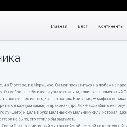
Главная
Блог
Континенты
ника
е, и в Глостере, и в Йоркшире. Он мог прокатиться на любом из па
. Он вобрал в себя и культурные святыни, такие как знаменитый 
ть все лучшее из того, что сохранила Британия, — мифы о великан
ретить в каждом замке) и драконах (про Лох-Несс забыть не получ
ого лучшего) и дала в руки маленькому мальчику силу, которая, да
оттера не было, его стоило бы выдумать.
Гарри Поттер — истинный сын английской детской литературы. Крит