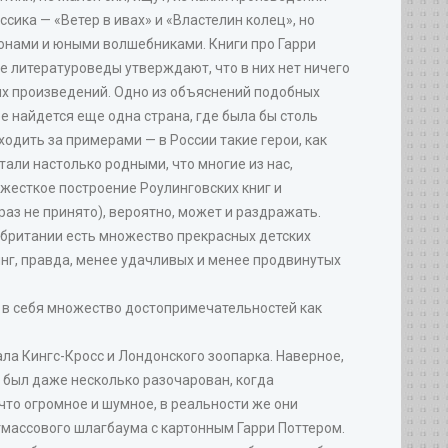
сика — «Ветер в ивах» и «Властелин колец», но
онами и юными волшебниками. Книги про Гарри
е литературоведы утверждают, что в них нет ничего
их произведений. Одно из объяснений подобных
е найдется еще одна страна, где была бы столь
одить за примерами — в России такие герои, как
стали настолько родными, что многие из нас,
т жесткое построение Роулинговских книг и
раз не принято), вероятно, может и раздражать.
обритании есть множество прекрасных детских
инг, правда, менее удачливых и менее продвинутых
 в себя множество достопримечательностей как
зала Кингс-Кросс и Лондонского зоопарка. Наверное,
 и был даже несколько разочарован, когда
ечто огромное и шумное, в реальности же они
стмассового шлагбаума с картонным Гарри Поттером.