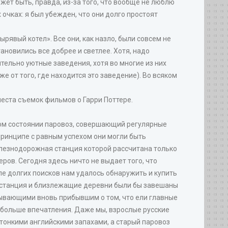
жет быть, правда, из-за того, что вообще не люблю
 очках: я был убежден, что они долго простоят
рявый котел». Все они, как назло, были совсем не
ановились все добрее и светлее. Хотя, надо
тельно уютные заведения, хотя во многие из них
же от того, где находится это заведение). Во всяком
места съемок фильмов о Гарри Поттере.
сном состоянии паровоз, совершающий регулярные
принципе с равным успехом они могли быть
елезнодорожная станция которой рассчитана только
ров. Сегодня здесь ничто не выдает того, что
е долгих поисков нам удалось обнаружить и купить
я станция и близлежащие деревни были бы завешаны
азывающими вновь прибывшим о том, что ели главные
о больше впечатления. Даже мы, взрослые русские
 тонкими английскими запахами, а старый паровоз