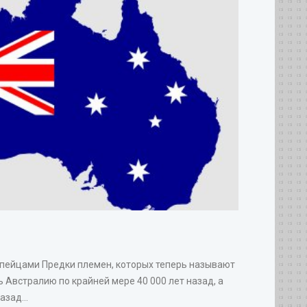
опейцами Предки племен, которых теперь называют
 Австралию по крайней мере 40 000 лет назад, а
зад...