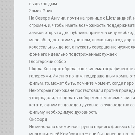
выдыхал дым...
Замок Эник
На Севере Англии, почти на границе с Шотландией, 
огромен, и, чтобы иметь возможность поддерживат
замков открыто для публики, причем в силу необхо
мере обладает этим чувством, поскольку вход дорог
колоссальных денег, а пускать совершенно чужих лю
фоне его идеально подстриженных лужаек.
Глостерский собор
Школа Хогвартс обрела свое кинематографическое 
галереями. Именно по ним, подкрашенным компьютер
фильм, то, может быть, помните момент, когда перо
Некоторые прихожане протестовали против проведен
утверждали, что делать собор местом съемок фильм
кстати, одним из доводов духовного руководства сос
фильму необходимую духовность.
Оксфорд
Не миновала съемочная группа первого фильма о Га
много жителей Кембриджа — они бы, наверно, подали