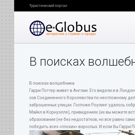
Туристический портал
В поисках волшеб
В поисках волшебника
Гарри Поттер живет в Англии. Его видели и в Лондон
сов Соединенного Королевства по неотложному делу
заброшенных улицах. Госпоже Роулинг удалось собра
Майкл в Корнуэлле), привидениях (их вы можете вст
образования (не без недостатков, но все равно сам
победить всех «плохих» взрослых. И если бы Гарри П