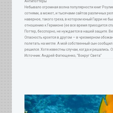
Антипоттеры
Небывало огромная волна популярности книг Роулинг
сотнями, а может, и тысячами сайтов различных ре
наверное, такого греха, в котором юный Гарри не бы
отношению к Гермионе (ее все время приходится сп
Поттер, бесспорно, не нуждается в нашей защите. В
Опасность кроется в другом — в чрезмерном обожа
полетать на метле. А мой собственный сын сообщил м
решился. Хотя известны случаи, когда и решались. О
Источник: Андрей Фатющенко, "Вокруг Света"