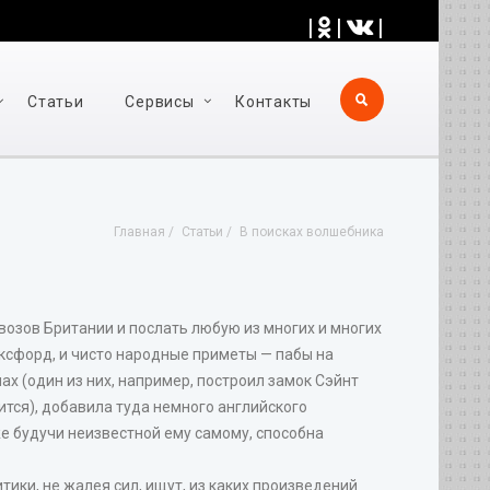
|
|
|
Статьи
Cервисы
Контакты
Главная
Статьи
В поисках волшебника
ровозов Британии и послать любую из многих и многих
Оксфорд, и чисто народные приметы — пабы на
ах (один из них, например, построил замок Сэйнт
ится), добавила туда немного английского
же будучи неизвестной ему самому, способна
ики, не жалея сил, ищут, из каких произведений