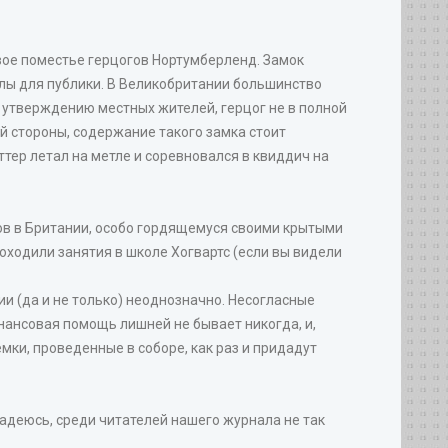
овое поместье герцогов Нортумберленд. Замок
лы для публики. В Великобритании большинство
о утверждению местных жителей, герцог не в полной
ой стороны, содержание такого замка стоит
ттер летал на метле и соревновался в квиддич на
ов в Британии, особо гордящемуся своими крытыми
оходили занятия в школе Хогвартс (если вы видели
и (да и не только) неоднозначно. Несогласные
нансовая помощь лишней не бывает никогда, и,
емки, проведенные в соборе, как раз и придадут
адеюсь, среди читателей нашего журнала не так