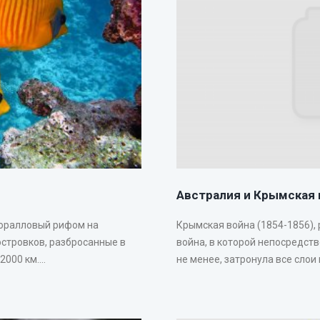
Австралия и Крымская 
коралловый рифом на
Крымская война (1854-1856),
островков, разбросанные в
война, в которой непосредст
00 км....
не менее, затронула все слои 