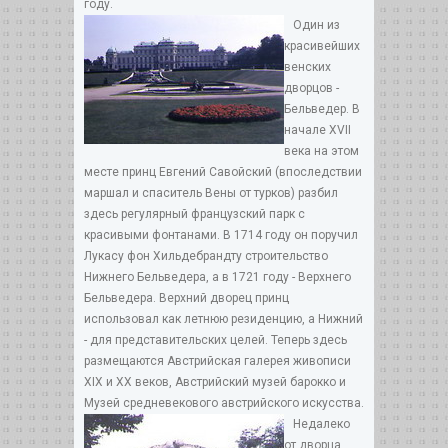
году.
Один из
красивейших
венских
дворцов -
Бельведер. В
начале XVII
века на этом
месте принц Евгений Савойский (впоследствии
маршал и спаситель Вены от турков) разбил
здесь регулярный французский парк с
красивыми фонтанами. В 1714 году он поручил
Лукасу фон Хильдебрандту строительство
Нижнего Бельведера, а в 1721 году - Верхнего
Бельведера. Верхний дворец принц
использовал как летнюю резиденцию, а Нижний
- для представительских целей. Теперь здесь
размещаются Австрийская галерея живописи
XIX и ХХ веков, Австрийский музей барокко и
Музей средневекового австрийского искусства.
Недалеко
от дворца