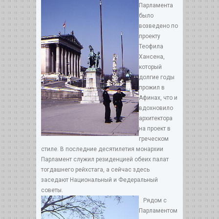
Парламента
было
возведено по
проекту
Теофила
Хансена,
который
долгие годы
прожил в
Афинах, что и
вдохновило
архитектора
на проект в
греческом
стиле. В последние десятилетия монархии
Парламент служил резиденцией обеих палат
тогдашнего рейхстага, а сейчас здесь
заседают Национальный и Федеральный
советы.
Рядом с
Парламентом