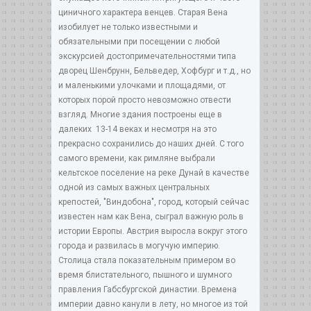
циничного характера венцев. Старая Вена
изобилует не только известными и
обязательными при посещении с любой
экскурсией достопримечательностями типа
дворец Шенбрунн, Бельведер, Хофбург и т.д., но
и маленькими улочками и площадями, от
которых порой просто невозможно отвести
взгляд. Многие здания построены еще в
далеких 13-14 веках и несмотря на это
прекрасно сохранились до наших дней. С того
самого времени, как римляне выбрали
кельтское поселение на реке Дунай в качестве
одной из самых важных центральных
крепостей, "Виндобона", город, который сейчас
известен нам как Вена, сыграл важную роль в
истории Европы. Австрия выросла вокруг этого
города и развилась в могучую империю.
Столица стала показательным примером во
время блистательного, пышного и шумного
правления Габсбургской династии. Времена
империи давно канули в лету, но многое из той