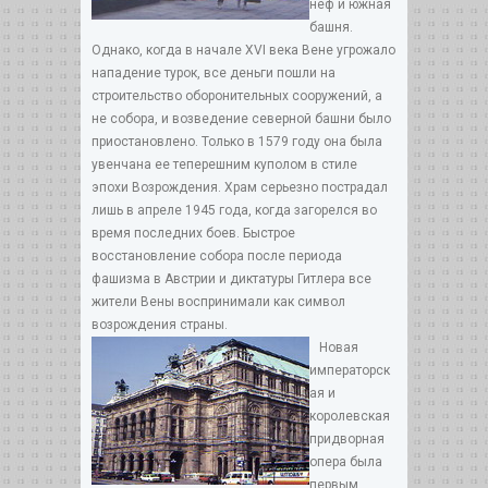
неф и южная
башня.
Однако, когда в начале XVI века Вене угрожало
нападение турок, все деньги пошли на
строительство оборонительных сооружений, а
не собора, и возведение северной башни было
приостановлено. Только в 1579 году она была
увенчана ее теперешним куполом в стиле
эпохи Возрождения. Храм серьезно пострадал
лишь в апреле 1945 года, когда загорелся во
время последних боев. Быстрое
восстановление собора после периода
фашизма в Австрии и диктатуры Гитлера все
жители Вены воспринимали как символ
возрождения страны.
Новая
императорск
ая и
королевская
придворная
опера была
первым