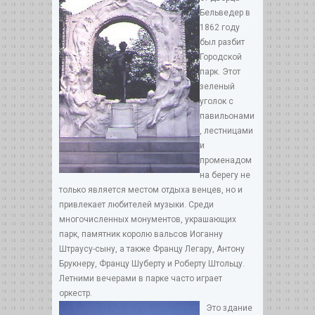
Бельведер в
1862 году
был разбит
Городской
парк. Этот
зеленый
уголок с
павильонами
, лестницами
и
променадом
на берегу не
только является местом отдыха венцев, но и
привлекает любителей музыки. Среди
многочисленных монументов, украшающих
парк, памятник королю вальсов Иоганну
Штраусу-сыну, а также Францу Легару, Антону
Брукнеру, Францу Шуберту и Роберту Штольцу.
Летними вечерами в парке часто играет
оркестр.
Это здание