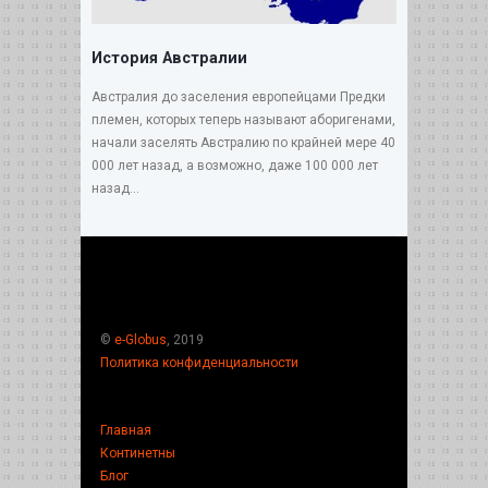
История Австралии
Австралия до заселения европейцами Предки
племен, которых теперь называют аборигенами,
начали заселять Австралию по крайней мере 40
000 лет назад, а возможно, даже 100 000 лет
назад...
©
e-Globus
, 2019
Политика конфиденциальности
Главная
Континетны
Блог