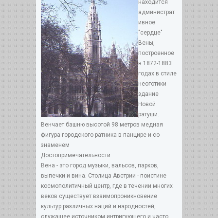
находится
администрат
ивное
"сердце"
Вены,
построенное
в 1872-1883
годах в стиле
неоготики
здание
Новой
ратуши.
Венчает башню высотой 98 метров медная
фигура городского ратника в панцире и со
знаменем
Достопримечательности
Вена - это город музыки, вальсов, парков,
выпечки и вина. Столица Австрии - поистине
космополитичный центр, где в течении многих
веков существует взаимопроникновение
культур различных наций и народностей,
служащее источником интригующего и часто