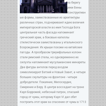
на берегу
реки Вены.
Конструктивн
ые формы, заимствованные из архитектуры
различных стран, подчеркивают идею величия
императорской власти во имя Господа Бога:
центральная часть фасада напоминает
греческий храм, а боковые капеллы
стилистически заимствованы у итальянского
Возрождения. Их крыши похожи на китайские
пагоды. А прообразом триумфальных колонн
стали римский стелы, но одновременно их
силуэты напоминают мусульманские минареты.
Две фигуры ангелов перед входом
символизируют Ветхий и Новый Завет, а четыре
больших скульптуры на фронтоне - четыре
добродетели: Покаяние, Милосердие,
Смирение и Веру. В центре восседает на троне
Карл Борромей, небесный патрон, спасший
город от чумы, которому Карл VI дал обет
построить этот храм за спасение от чумы в 1713