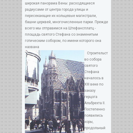
широкая панорама Вены: расходящиеся
радиусами от центра города улицы и
пересекающие их кольцевые магистрали,
башни церквей, многочисленные парки. Прежде
всего мы отправимся на Штефансплатц -
площадь святого Стефана со знаменитым
готическим собором, по имени которого она
названа
Строительст
во собора
святого
Стефана
началось в
XIII веке по
заказу
герцога
Альбрехта II.
Постепенно
появились
хоры,
продольный