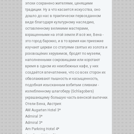
эпохи сохранено жителями, ценящими
традиции. Ну а что касается искусства, оно
дошло до нас в практически первозданном
виде благодаря культурному наследию,
оставленному великими мастерами,
взращенными на этой земле.И всё же, Вена -
это город барокко, и в то время как приезжие
изучают церкви со статуями святых из золота и
розовощёких херувимов, бродят по музеям,
наполненными сокровищами или коротают
время в одном из неизбежных кафе, у них
создаётся впечатление, что со всех сторон их
обволакивают пышность и насыщенность,
подобная изысканным взбитым сливкам -
излюбленному шлагоберу (Schlagobers)
украшающему большую часть венской выпечки.
Отели Вена, Австрия:
AM Augarten Hotel 3*
Admiral 3*
Admiral 3*
Am Parkring Hotel 4*