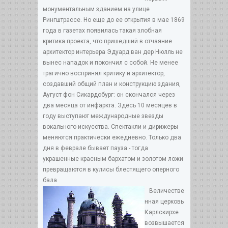
монументальным зданием на улице
Рингштрассе. Но еще до ее открытия в мае 1869
года в газетах появилась такая злобная
критика проекта, что пришедший в отчаяние
архитектор интерьера Эдуард ван дер Нюлль не
вынес нападок и покончил с собой. Не менее
трагично воспринял критику и архитектор,
создавший общий план и конструкцию здания,
Аугуст фон Сикардобург: он скончался через
два месяца от инфаркта. Здесь 10 месяцев в
году выступают международные звезды
вокального искусства. Спектакли и дирижеры
меняются практически ежедневно. Только два
дня в феврале бывает пауза - тогда
украшенные красным бархатом и золотом ложи
превращаются в кулисы блестящего оперного
бала
Величестве
нная церковь
Карлскирхе
возвышается