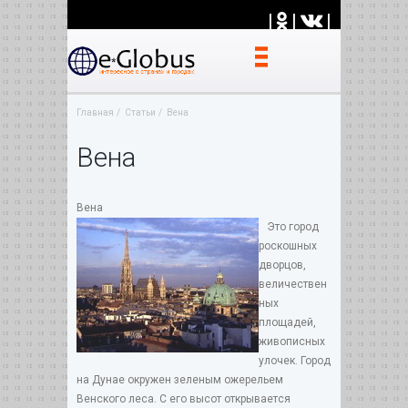
|
|
|
Главная
Статьи
Вена
Вена
Вена
Это город
роскошных
дворцов,
величествен
ных
площадей,
живописных
улочек. Город
на Дунае окружен зеленым ожерельем
Венского леса. С его высот открывается