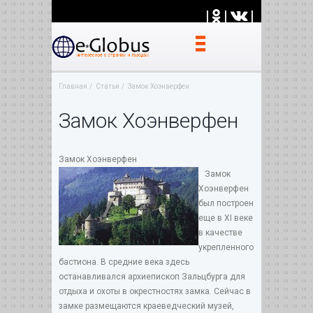
|
|
|
Главная
Статьи
Замок Хоэнверфен
Замок Хоэнверфен
Замок Хоэнверфен
Замок
Хоэнверфен
был построен
еще в XI веке
в качестве
укрепленного
бастиона. В средние века здесь
останавливался архиепископ Зальцбурга для
отдыха и охоты в окрестностях замка. Сейчас в
замке размещаются краеведческий музей,