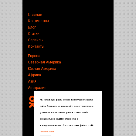
Главная
Континетны
Блог
Статьи
Сервисы
Контакты
Европа
Северная Америка
Южная Америка
Африка
Азия
Австралия
Мы используем файлы cookies для улучшения работы
сайта. Оставаясь на нашем сайте, вы соглашаетесь с
условиями использования файлов cookies. Чтобы
ознакомиться с нашими Положениями о
конфиденциальности и об использовании файлов cookie,
нажмите здесь
.