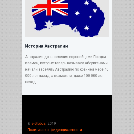
История Австралии
Австралия до заселения европейцами Предки
племен, которых теперь называют аборигенами,
начали заселять Австралию по крайней мере 40
000 лет назад, а возможно, даже 100 000 лет
назад...
©
e-Globus
, 2019
Политика конфиденциальности