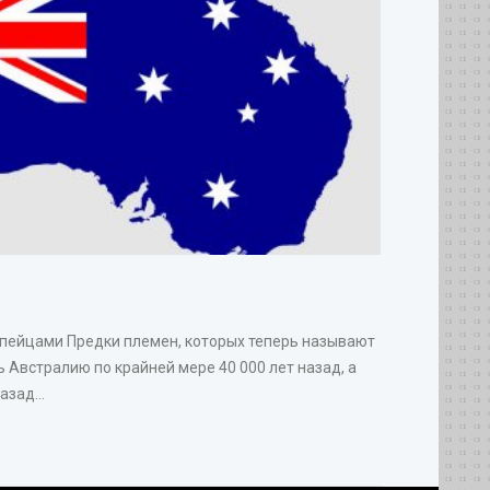
опейцами Предки племен, которых теперь называют
 Австралию по крайней мере 40 000 лет назад, а
зад...