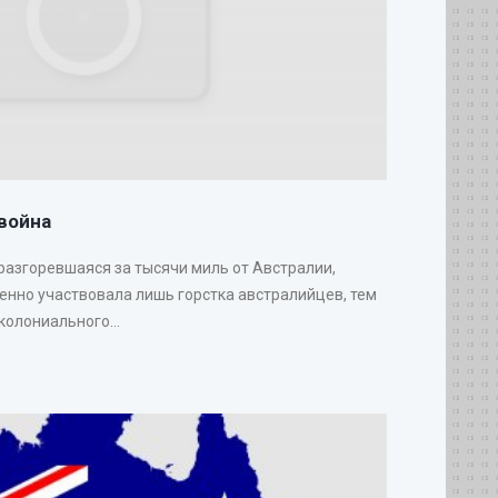
война
 разгоревшаяся за тысячи миль от Австралии,
венно участвовала лишь горстка австралийцев, тем
колониального...