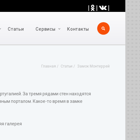
|
|
|
Статьи
Cервисы
Контакты
Главная
Статьи
Замок Монтеррей
ртугалией. За тремя рядами стен находятся
езным порталом. Какое-то время в замке
яя галерея