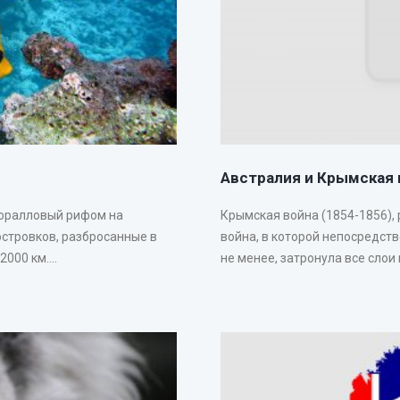
Австралия и Крымская 
коралловый рифом на
Крымская война (1854-1856),
островков, разбросанные в
война, в которой непосредст
00 км....
не менее, затронула все слои 