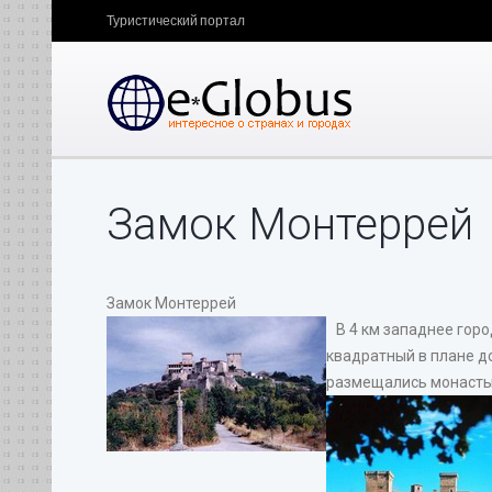
Туристический портал
Замок Монтеррей
Замок Монтеррей
В 4 км западнее город
квадратный в плане до
размещались монасты