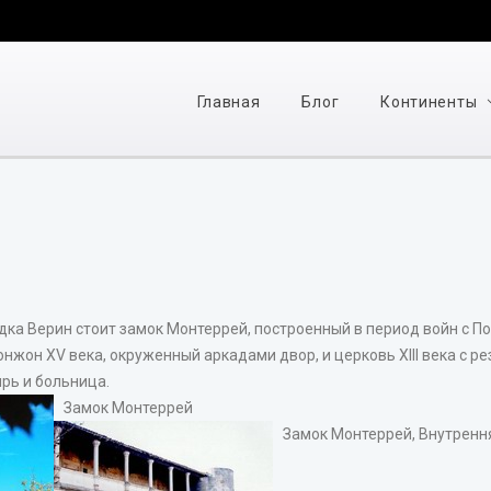
Главная
Блог
Континенты
ка Верин стоит замок Монтеррей, построенный в период войн с По
нжон XV века, окруженный аркадами двор, и церковь XIII века с р
рь и больница.
Замок Монтеррей
Замок Монтеррей, Внутренн