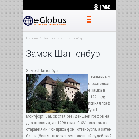
|
|
|
Главная
Статьи
Замок Шаттенбург
Замок Шаттенбург
Замок Шаттенбург
Решение о
строительств
е замка в
1190 году
принял граф
Гуго I
Монтфорт. Замок стал резиденцией графов на
два столетия, до 1390 года. С XV века замок
стараниями Фридриха фон Тоттенбурга, а затем
бальи (балья - высокопоставленный судейский