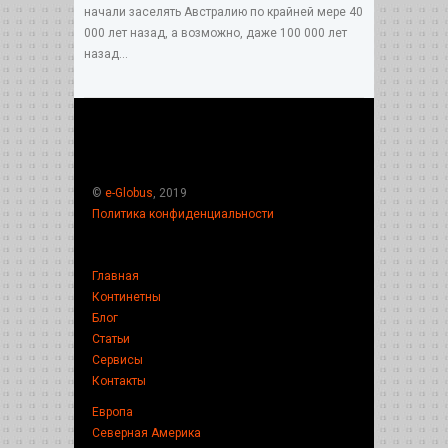
начали заселять Австралию по крайней мере 40
000 лет назад, а возможно, даже 100 000 лет
назад...
©
e-Globus
, 2019
Политика конфиденциальности
Главная
Континетны
Блог
Статьи
Сервисы
Контакты
Европа
Северная Америка