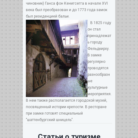
чиновник) Ганса фон Кенигсегга в начале XVI
века был преобразован и до 1773 года замок
был резиденцией бальи.
В 1825 году
он стал
принадлежат
ь городу
Фельдкирху.
В замке
регулярно
проводятся
разнообразн
ые
культурные
мероприятия.
В нем также располагается городской музей,
посвященный истории крепости. В ресторане
при замке готовят специальный
"шаттенбургский шницель".
Статьи о туризме