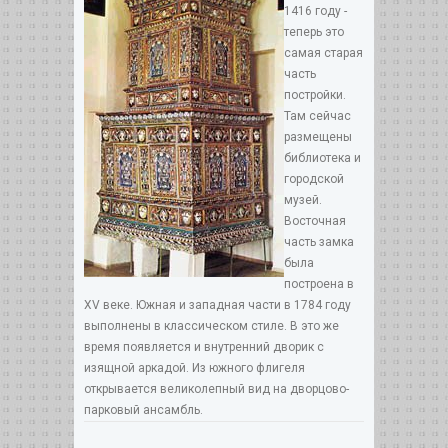
1416 году -
теперь это
самая старая
часть
постройки.
Там сейчас
размещены
библиотека и
городской
музей.
Восточная
часть замка
была
построена в
XV веке. Южная и западная части в 1784 году
выполнены в классическом стиле. В это же
время появляется и внутренний дворик с
изящной аркадой. Из южного флигеля
открывается великолепный вид на дворцово-
парковый ансамбль.