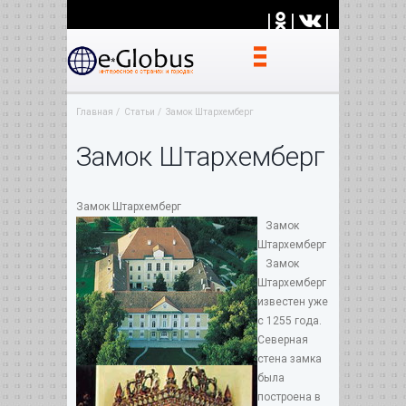
|
|
|
Главная
Статьи
Замок Штархемберг
Замок Штархемберг
Замок Штархемберг
Замок
Штархемберг
Замок
Штархемберг
известен уже
с 1255 года.
Северная
стена замка
была
построена в