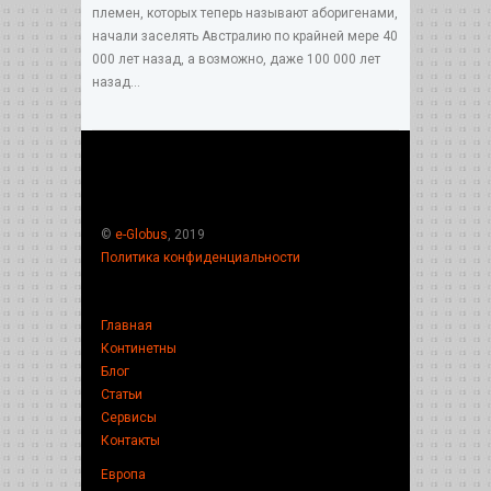
племен, которых теперь называют аборигенами,
начали заселять Австралию по крайней мере 40
000 лет назад, а возможно, даже 100 000 лет
назад...
©
e-Globus
, 2019
Политика конфиденциальности
Главная
Континетны
Блог
Статьи
Сервисы
Контакты
Европа