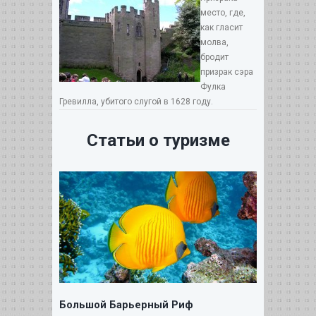
место, где,
как гласит
молва,
бродит
призрак сэра
Фулка
Гревилла, убитого слугой в 1628 году.
Статьи о туризме
Большой Барьерный Риф