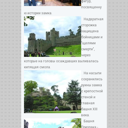
фигур,
посвященну
ю истории замка.
Надвратная
сторожка
защищена
бойницами и
"щелями
смерти",
через
которые на головы осаждавших выливалась
кипящая смола.
На насыпи
сохранились
руины замка
с крепостной
стеной и
главная
башня XIII
века.
Башня
Призрака -