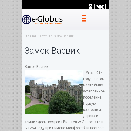
|
|
|
Главная
Статьи
Замок Варвик
Замок Варвик
Замок Варвик
Уже в 914
году на этом
месте было
укрепленное
поселение.
Первую
крепость из
дерева и
земли здесь построил Вильгельм Завоеватель.
В 1264 году при Симоне Монфоре был построен