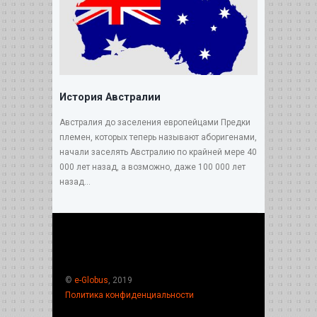
История Австралии
Австралия до заселения европейцами Предки
племен, которых теперь называют аборигенами,
начали заселять Австралию по крайней мере 40
000 лет назад, а возможно, даже 100 000 лет
назад...
©
e-Globus
, 2019
Политика конфиденциальности