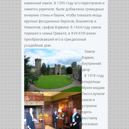
каменный замок. В 1395 году его перестроили и
заметно укрепили: были добавлены громадные
внешние стены и башни, чтобы показать мощь
крупных феодальных баронов, Бошампов и
Невиллов, графов Варвика. В 1604 году замок
перешел к семье Гревилл, в XVII-XVIII веках
преобразовавшей его в грандиозный
усадебный дом.
Замок
Варвик,
Внутренний
двор
В 1978 году
владельцы
Музея мадам
Тюссо купили
замок и
устроили
здесь
выставку
восковых