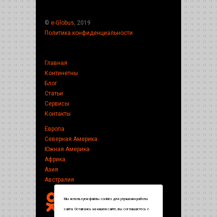
©
e-Globus
, 2019
Политика конфиденциальности
Главная
Континетны
Блог
Статьи
Сервисы
Контакты
Европа
Северная Америка
Южная Америка
Африка
Азия
Австралия
Мы используем файлы cookies для улучшения работы
сайта. Оставаясь на нашем сайте, вы соглашаетесь с