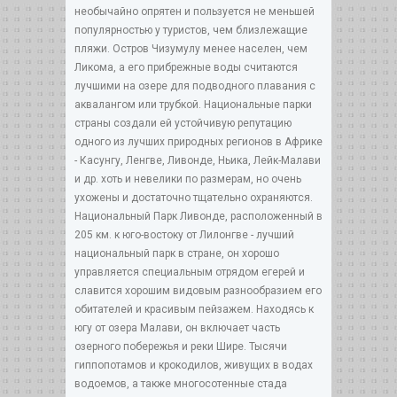
необычайно опрятен и пользуется не меньшей
популярностью у туристов, чем близлежащие
пляжи. Остров Чизумулу менее населен, чем
Ликома, а его прибрежные воды считаются
лучшими на озере для подводного плавания с
аквалангом или трубкой. Национальные парки
страны создали ей устойчивую репутацию
одного из лучших природных регионов в Африке
- Касунгу, Ленгве, Ливонде, Ньика, Лейк-Малави
и др. хоть и невелики по размерам, но очень
ухожены и достаточно тщательно охраняются.
Национальный Парк Ливонде, расположенный в
205 км. к юго-востоку от Лилонгве - лучший
национальный парк в стране, он хорошо
управляется специальным отрядом егерей и
славится хорошим видовым разнообразием его
обитателей и красивым пейзажем. Находясь к
югу от озера Малави, он включает часть
озерного побережья и реки Шире. Тысячи
гиппопотамов и крокодилов, живущих в водах
водоемов, а также многосотенные стада