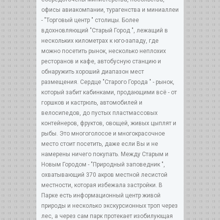
офисы авиакомпании, турагенства и миниаллеи
- "Торговый центр " столицы. Более
вдохновляющий "Старый Город ", лежащий в
нескольких километрах к юго-западу, где
можно посетить рынок, несколько неплохих
ресторанов и кафе, автобусную станцию и
обнаружить хороший диапазон мест
размещения. Сердце "Старого Города " - рынок,
который забит кабинками, продающими всё - от
горшков и кастрюль, автомобилей и
велосипедов, до пустых пластмассовых
контейнеров, фруктов, овощей, живых цыплят и
рыбы. Это многоголосое и многокрасочное
место стоит посетить, даже если Вы и не
намерены ничего покупать. Между Старым и
Новым Городом - "Природный заповедник ",
охватывающий 370 акров местной лесистой
местности, которая избежала застройки. В
Парке есть информационный центр живой
природы и несколько экскурсионных троп через
лес, а через сам парк протекает изобилующая