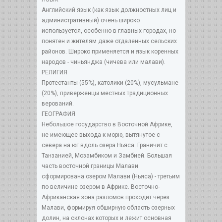
Английский язык (как язык должностных лиц и
административный) очень широко
используется, особенно в главных городах, но
понятен и жителям даже отдаленных сельских
районов. Широко применяется и язык коренных
народов - чиньянджа (чичева или малави).
РЕЛИГИЯ
Протестанты (55%), католики (20%), мусульмане
(20%), приверженцы местных традиционных
верований.
ГЕОГРАФИЯ
Небольшое государство в Восточной Африке,
не имеющее выхода к морю, вытянутое с
севера на юг вдоль озера Ньяса. Граничит с
Танзанией, Мозамбиком и Замбией. Большая
часть восточной границы Малави
сформирована озером Малави (Ньяса) - третьим
по величине озером в Африке. Восточно-
Африканская зона разломов проходит через
Малави, формируя обширную область озерных
долин, на склонах которых и лежит основная