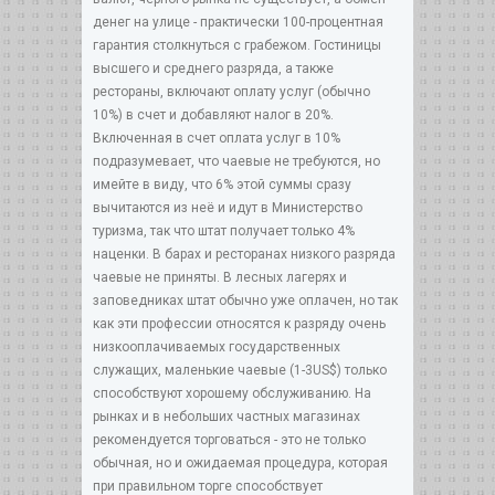
денег на улице - практически 100-процентная
гарантия столкнуться с грабежом. Гостиницы
высшего и среднего разряда, а также
рестораны, включают оплату услуг (обычно
10%) в счет и добавляют налог в 20%.
Включенная в счет оплата услуг в 10%
подразумевает, что чаевые не требуются, но
имейте в виду, что 6% этой суммы сразу
вычитаются из неё и идут в Министерство
туризма, так что штат получает только 4%
наценки. В барах и ресторанах низкого разряда
чаевые не приняты. В лесных лагерях и
заповедниках штат обычно уже оплачен, но так
как эти профессии относятся к разряду очень
низкооплачиваемых государственных
служащих, маленькие чаевые (1-3US$) только
способствуют хорошему обслуживанию. На
рынках и в небольших частных магазинах
рекомендуется торговаться - это не только
обычная, но и ожидаемая процедура, которая
при правильном торге способствует