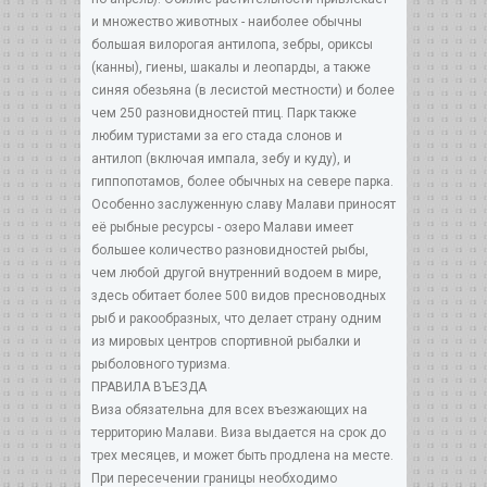
и множество животных - наиболее обычны
большая вилорогая антилопа, зебры, ориксы
(канны), гиены, шакалы и леопарды, а также
синяя обезьяна (в лесистой местности) и более
чем 250 разновидностей птиц. Парк также
любим туристами за его стада слонов и
антилоп (включая импала, зебу и куду), и
гиппопотамов, более обычных на севере парка.
Особенно заслуженную славу Малави приносят
её рыбные ресурсы - озеро Малави имеет
большее количество разновидностей рыбы,
чем любой другой внутренний водоем в мире,
здесь обитает более 500 видов пресноводных
рыб и ракообразных, что делает страну одним
из мировых центров спортивной рыбалки и
рыболовного туризма.
ПРАВИЛА ВЪЕЗДА
Виза обязательна для всех въезжающих на
территорию Малави. Виза выдается на срок до
трех месяцев, и может быть продлена на месте.
При пересечении границы необходимо