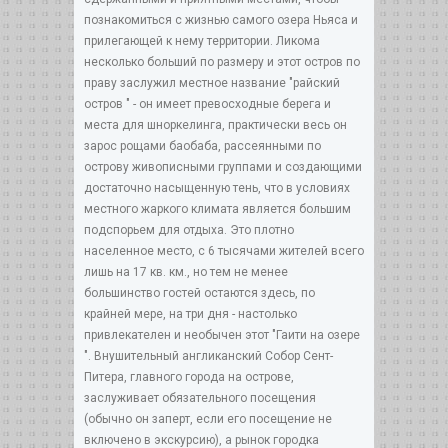
познакомиться с жизнью самого озера Ньяса и
прилегающей к нему территории. Ликома
несколько больший по размеру и этот остров по
праву заслужил местное название "райский
остров " - он имеет превосходные берега и
места для шноркелинга, практически весь он
зарос рощами баобаба, рассеянными по
острову живописными группами и создающими
достаточно насыщенную тень, что в условиях
местного жаркого климата является большим
подспорьем для отдыха. Это плотно
населенное место, с 6 тысячами жителей всего
лишь на 17 кв. км., но тем не менее
большинство гостей остаются здесь, по
крайней мере, на три дня - настолько
привлекателен и необычен этот "Гаити на озере
". Внушительный англиканский Собор Cент-
Питера, главного города на острове,
заслуживает обязательного посещения
(обычно он заперт, если его посещение не
включено в экскурсию), а рынок городка