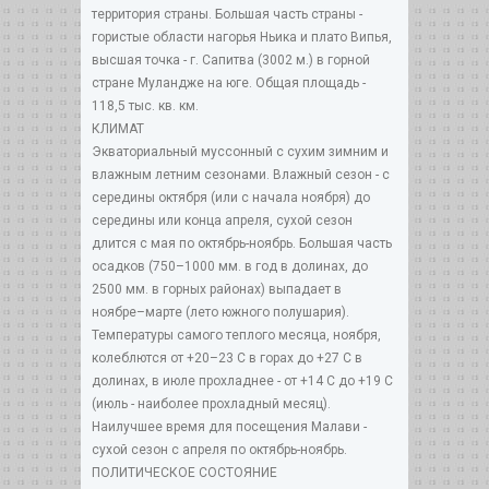
территория страны. Большая часть страны -
гористые области нагорья Ньика и плато Випья,
высшая точка - г. Сапитва (3002 м.) в горной
стране Муландже на юге. Общая площадь -
118,5 тыс. кв. км.
КЛИМАТ
Экваториальный муссонный с сухим зимним и
влажным летним сезонами. Влажный сезон - с
середины октября (или с начала ноября) до
середины или конца апреля, сухой сезон
длится с мая по октябрь-ноябрь. Большая часть
осадков (750–1000 мм. в год в долинах, до
2500 мм. в горных районах) выпадает в
ноябре–марте (лето южного полушария).
Температуры самого теплого месяца, ноября,
колеблются от +20–23 C в горах до +27 C в
долинах, в июле прохладнее - от +14 С до +19 C
(июль - наиболее прохладный месяц).
Наилучшее время для посещения Малави -
сухой сезон с апреля по октябрь-ноябрь.
ПОЛИТИЧЕСКОЕ СОСТОЯНИЕ