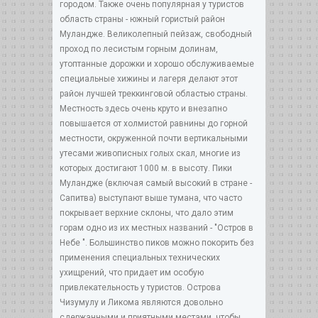
городом. Также очень популярная у туристов
область страны - южный гористый район
Муландже. Великолепный пейзаж, свободный
проход по лесистым горным долинам,
утоптанные дорожки и хорошо обслуживаемые
специальные хижины и лагеря делают этот
район лучшей треккинговой областью страны.
Местность здесь очень круто и внезапно
повышается от холмистой равнины до горной
местности, окруженной почти вертикальными
утесами живописных голых скал, многие из
которых достигают 1000 м. в высоту. Пики
Муландже (включая самый высокий в стране -
Сапитва) выступают выше тумана, что часто
покрывает верхние склоны, что дало этим
горам одно из их местных названий - "Остров в
Небе ". Большинство пиков можно покорить без
применения специальных технических
ухищрений, что придает им особую
привлекательность у туристов. Острова
Чизумулу и Ликома являются довольно
сдержанными и приятными местами, чтобы