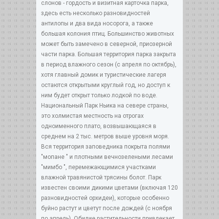
слонов - гордость и визитная карточка парка,
здесь есть несколько разновидностей
антилопы и два вида носорога, а также
большая колония птиц. Большинство животных
может быть замечено в северной, приозерной
части парка. Большая территория парка закрыта
в период влажного сезон (с апреля по октябрь),
хотя главный домик и туристические лагеря
остаются открытыми круглый год, но доступ к
ним будет открыт только лодкой по воде.
Национальный Парк Ньика на севере страны,
это холмистая местность на отрогах
одноименного плато, возвышающаяся в
среднем на 2 тыс. метров выше уровня моря.
Вся территория заповедника покрыта полями
"мопане " и плотными вечнозелеными лесами
"мимбо ", перемежающимися участками
влажной травянистой трясины болот. Парк
известен своими дикими цветами (включая 120
разновидностей орхидеи), которые особенно
буйно растут и цветут после дождей (с ноября
по апрель). Обилие растительности привлекает