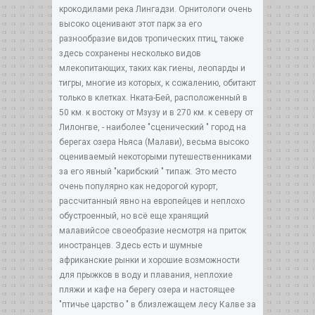
крокодилами река Лингадзи. Орнитологи очень
высоко оценивают этот парк за его
разнообразие видов тропических птиц, также
здесь сохранены несколько видов
млекопитающих, таких как гиены, леопарды и
тигры, многие из которых, к сожалению, обитают
только в клетках. Нката-Бей, расположенный в
50 км. к востоку от Мзузу и в 270 км. к северу от
Лилонгве, - наиболее "сценический " город на
берегах озера Ньяса (Малави), весьма высоко
оцениваемый некоторыми путешественниками
за его явный "карибский " типаж. Это место
очень популярно как недорогой курорт,
рассчитанный явно на европейцев и неплохо
обустроенный, но всё еще хранящий
малавийсое своеобразие несмотря на приток
иностранцев. Здесь есть и шумные
африканские рынки и хорошие возможности
для прыжков в воду и плавания, неплохие
пляжи и кафе на берегу озера и настоящее
"птичье царство " в близлежащем лесу Калве за