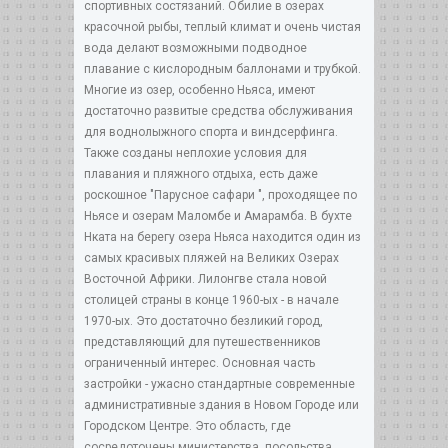
спортивных состязаний. Обилие в озерах
красочной рыбы, теплый климат и очень чистая
вода делают возможными подводное
плавание с кислородным баллонами и трубкой.
Многие из озер, особенно Ньяса, имеют
достаточно развитые средства обслуживания
для воднолыжного спорта и виндсерфинга.
Также созданы неплохие условия для
плавания и пляжного отдыха, есть даже
роскошное "Парусное сафари ", проходящее по
Ньясе и озерам Маломбе и Амарамба. В бухте
Нката на берегу озера Ньяса находится один из
самых красивых пляжей на Великих Озерах
Восточной Африки. Лилонгве стала новой
столицей страны в конце 1960-ых - в начале
1970-ых. Это достаточно безликий город,
представляющий для путешественников
ограниченный интерес. Основная часть
застройки - ужасно стандартные современные
административные здания в Новом Городе или
Городском Центре. Это область, где
сосредоточены министерства, посольства,