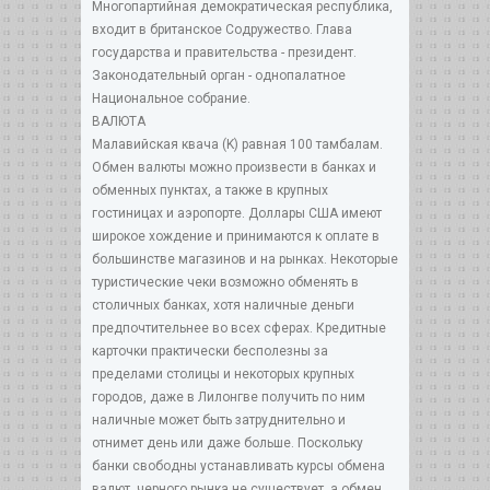
Многопартийная демократическая республика,
входит в британское Содружество. Глава
государства и правительства - президент.
Законодательный орган - однопалатное
Национальное собрание.
ВАЛЮТА
Малавийская квача (K) равная 100 тамбалам.
Обмен валюты можно произвести в банках и
обменных пунктах, а также в крупных
гостиницах и аэропорте. Доллары США имеют
широкое хождение и принимаются к оплате в
большинстве магазинов и на рынках. Некоторые
туристические чеки возможно обменять в
столичных банках, хотя наличные деньги
предпочтительнее во всех сферах. Кредитные
карточки практически бесполезны за
пределами столицы и некоторых крупных
городов, даже в Лилонгве получить по ним
наличные может быть затруднительно и
отнимет день или даже больше. Поскольку
банки свободны устанавливать курсы обмена
валют, черного рынка не существует, а обмен