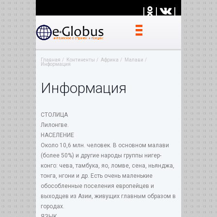
|
|
|
Главная
Континенты
Африка
Малави
Информация
Информация
СТОЛИЦА
Лилонгве.
НАСЕЛЕНИЕ
Около 10,6 млн. человек. В основном малави
(более 50%) и другие народы группы нигер-
конго: чева, тамбука, яo, ломве, сена, ньянджа,
тонга, нгони и др. Есть очень маленькие
обособленные поселения европейцев и
выходцев из Азии, живущих главным образом в
городах.
ЯЗЫК