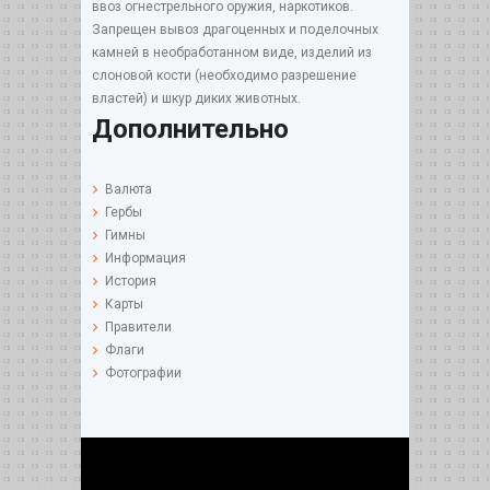
ввоз огнестрельного оружия, наркотиков.
Запрещен вывоз драгоценных и поделочных
камней в необработанном виде, изделий из
слоновой кости (необходимо разрешение
властей) и шкур диких животных.
Дополнительно
Валюта
Гербы
Гимны
Информация
История
Карты
Правители
Флаги
Фотографии