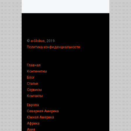
©
e-Globus
, 2019
Политика конфиденциальности
Главная
Континетны
Блог
Статьи
Сервисы
Контакты
Европа
Северная Америка
Южная Америка
Африка
Азия