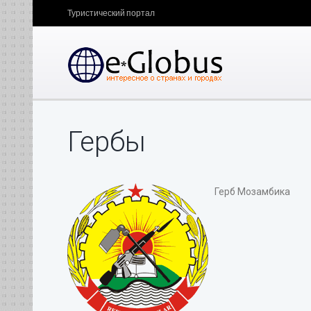
Туристический портал
Гербы
Герб Мозамбика