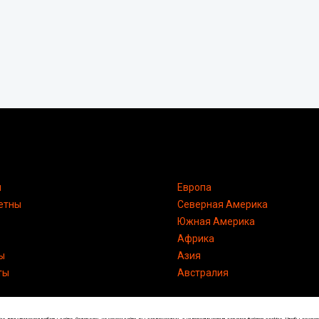
я
Европа
етны
Северная Америка
Южная Америка
Африка
ы
Азия
ты
Австралия