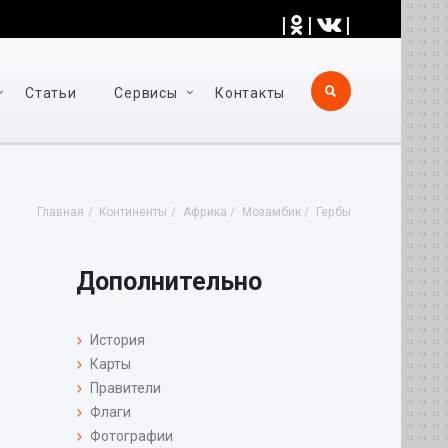
|
|
|
Статьи
Cервисы
Контакты
Главная
Континенты
Африка
Мозамбик
Гербы
Дополнительно
История
Карты
Правители
Флаги
Фотографии