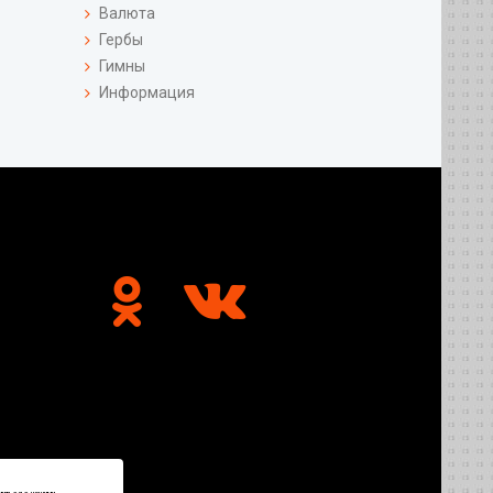
Валюта
Гербы
Гимны
Информация