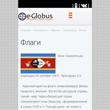
|
|
|
Главная
Континенты
Африка
Свазиленд
Флаги
Флаги
Флаг Свазиленда
учрежден 30 октября 1967г. Пропорции 2:3.
Красный цвет на флаге символизирует битвы
прошлого, желтый - богатство ресурсов страны,
синий - мир. Черно-белый щит свази
олицетворяет полк Эмасота, сформированный
в конце 1920-х гг. Позади щита - их копья и