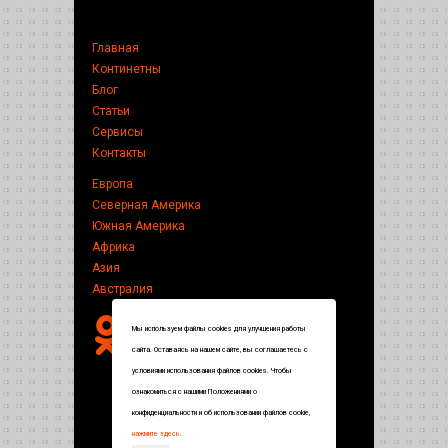
Главная
Континетны
Блог
Статьи
Сервисы
Контакты
Европа
Северная Америка
Южная Америка
Африка
Азия
Австралия
Мы используем файлы cookies для улучшения работы
сайта. Оставаясь на нашем сайте, вы соглашаетесь с
условиями использования файлов cookies. Чтобы
ознакомиться с нашими Положениями о
конфиденциальности и об использовании файлов cookie,
нажмите здесь
.