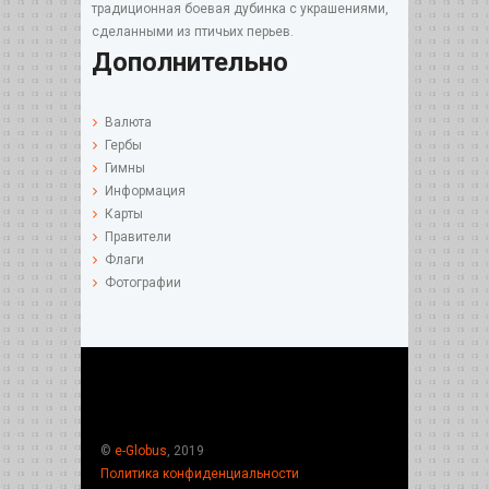
традиционная боевая дубинка с украшениями,
сделанными из птичьих перьев.
Дополнительно
Валюта
Гербы
Гимны
Информация
Карты
Правители
Флаги
Фотографии
©
e-Globus
, 2019
Политика конфиденциальности