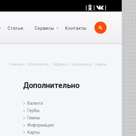
|
|
|
Статьи
Cервисы
Контакты
Главная
Континенты
Африка
Свазиленд
Гимны
Дополнительно
Валюта
Гербы
Гимны
Информация
Карты