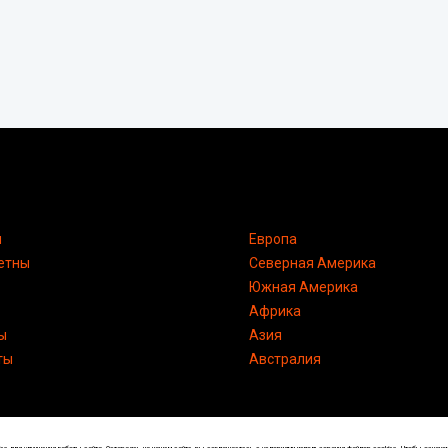
я
Европа
етны
Северная Америка
Южная Америка
Африка
ы
Азия
ты
Австралия