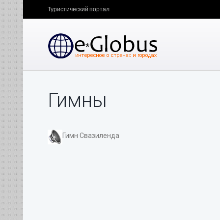
Туристический портал
Гимны
Гимн Свазиленда