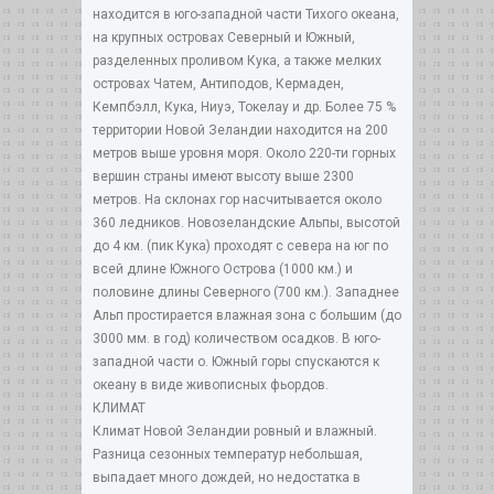
находится в юго-западной части Тихого океана,
на крупных островах Северный и Южный,
разделенных проливом Кука, а также мелких
островах Чатем, Антиподов, Кермаден,
Кемпбэлл, Кука, Ниуэ, Токелау и др. Более 75 %
территории Новой Зеландии находится на 200
метров выше уровня моря. Около 220-ти горных
вершин страны имеют высоту выше 2300
метров. На склонах гор насчитывается около
360 ледников. Новозеландские Альпы, высотой
до 4 км. (пик Кука) проходят с севера на юг по
всей длине Южного Острова (1000 км.) и
половине длины Северного (700 км.). Западнее
Альп простирается влажная зона с большим (до
3000 мм. в год) количеством осадков. В юго-
западной части о. Южный горы спускаются к
океану в виде живописных фьордов.
КЛИМАТ
Климат Новой Зеландии ровный и влажный.
Разница сезонных температур небольшая,
выпадает много дождей, но недостатка в