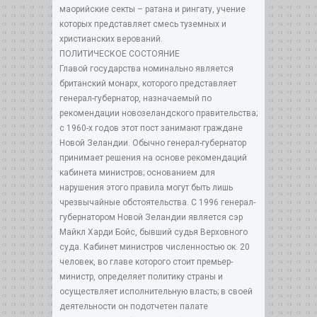
маорийские секты – ратана и рингату, учение
которых представляет смесь туземных и
христианских верований.
ПОЛИТИЧЕСКОЕ СОСТОЯНИЕ
Главой государства номинально является
британский монарх, которого представляет
генерал-губернатор, назначаемый по
рекомендации новозеландского правительства;
с 1960-х годов этот пост занимают граждане
Новой Зеландии. Обычно генерал-губернатор
принимает решения на основе рекомендаций
кабинета министров; основанием для
нарушения этого правила могут быть лишь
чрезвычайные обстоятельства. С 1996 генерал-
губернатором Новой Зеландии является сэр
Майкл Харди Бойс, бывший судья Верховного
суда. Кабинет министров численностью ок. 20
человек, во главе которого стоит премьер-
министр, определяет политику страны и
осуществляет исполнительную власть; в своей
деятельности он подотчетен палате