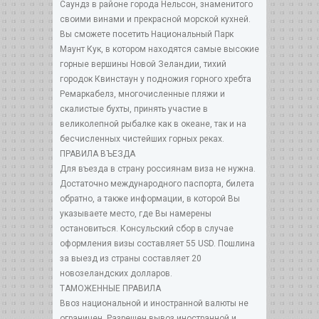
Саундз в районе города Нельсон, знаменитого
своими винами и прекрасной морской кухней.
Вы сможете посетить Национальный Парк
Маунт Кук, в котором находятся самые высокие
горные вершины Новой Зеландии, тихий
городок Квинстаун у подножия горного хребта
Ремаркабелз, многочисленные пляжи и
скалистые бухты, принять участие в
великолепной рыбалке как в океане, так и на
бесчисленных чистейших горных реках.
ПРАВИЛА ВЪЕЗДА
Для въезда в страну россиянам виза не нужна.
Достаточно международного паспорта, билета
обратно, а также информации, в которой Вы
указываете место, где Вы намерены
остановиться. Консульский сбор в случае
оформления визы составляет 55 USD. Пошлина
за выезд из страны составляет 20
новозеландских долларов.
ТАМОЖЕННЫЕ ПРАВИЛА
Ввоз национальной и иностранной валюты не
ограничен. Разрешен вывоз иностранной и