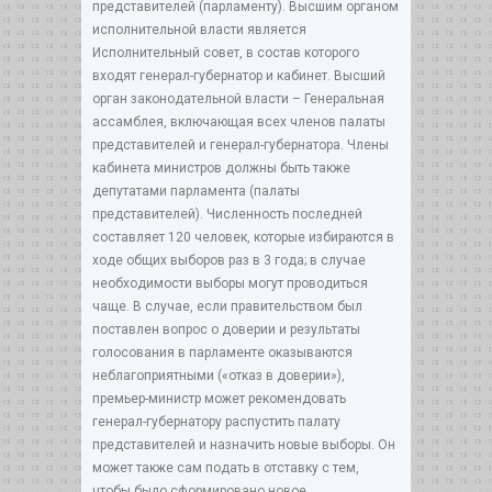
представителей (парламенту). Высшим органом
исполнительной власти является
Исполнительный совет, в состав которого
входят генерал-губернатор и кабинет. Высший
орган законодательной власти – Генеральная
ассамблея, включающая всех членов палаты
представителей и генерал-губернатора. Члены
кабинета министров должны быть также
депутатами парламента (палаты
представителей). Численность последней
составляет 120 человек, которые избираются в
ходе общих выборов раз в 3 года; в случае
необходимости выборы могут проводиться
чаще. В случае, если правительством был
поставлен вопрос о доверии и результаты
голосования в парламенте оказываются
неблагоприятными («отказ в доверии»),
премьер-министр может рекомендовать
генерал-губернатору распустить палату
представителей и назначить новые выборы. Он
может также сам подать в отставку с тем,
чтобы было сформировано новое