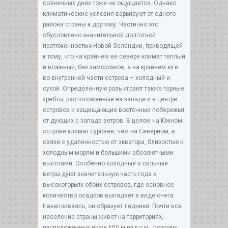
солнечных днях тоже не ощущается. Однако
климатические условия варьируют от одного
района страны к другому. Частично это
обусловлено значительной долготной
протяженностью Новой Зеландии, приводящей
к тому, что на крайнем ее севере климат теплый
и влажный, без заморозков, а на крайнем юге
во внутренней части острова – холодный и
сухой. Определенную роль играют также горные
хребты, расположенные на западе и в центре
островов и защищающие восточные побережья
от дующих с запада ветров. В целом на Южном
острове климат суровее, чем на Северном, в
связи с удаленностью от экватора, близостью к
холодным морям и большими абсолютными
высотами. Особенно холодные и сильные
ветры дуют значительную часть года в
высокогорьях обоих островов, где основное
количество осадков выпадает в виде снега.
Накапливаясь, он образует ледники. Почти все
население страны живет на территориях,
расположенных ниже 600 м над у.м., поэтому