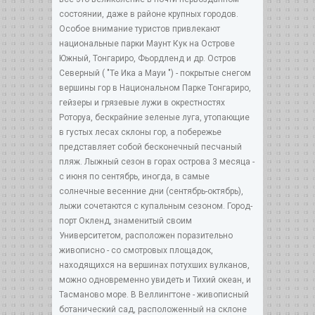
состоянии, даже в районе крупных городов.
Особое внимание туристов привлекают
национальные парки Маунт Кук на Острове
Южный, Тонгариро, Фьордленд и др. Остров
Северный ( "Те Ика а Мауи ") - покрытые снегом
вершины гор в Национальном Парке Тонгариро,
гейзеры и грязевые лужи в окрестностях
Роторуа, бескрайние зеленые луга, утопающие
в густых лесах склоны гор, а побережье
представляет собой бесконечный песчаный
пляж. Лыжный сезон в горах острова 3 месяца -
с июня по сентябрь, иногда, в самые
солнечные весенние дни (сентябрь-октябрь),
лыжи сочетаются с купальным сезоном. Город-
порт Окленд, знаменитый своим
Университетом, расположен поразительно
живописно - со смотровых площадок,
находящихся на вершинах потухших вулканов,
можно одновременно увидеть и Тихий океан, и
Тасманово море. В Веллингтоне - живописный
ботанический сад, расположенный на склоне