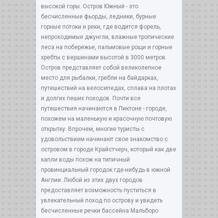
высокой горы. Остров Южный - это
бесчисленные фьорды, ледники, бурные
горные потоки и реки, где водится форель,
непроходимые джунгли, влажные тропические
леса на побережье, пальмовые рощи и горные
хребты с вершинами высотой в 3000 метров.
Остров представляет собой великолепное
место для рыбалки, гребли на байдарках,
путешествий на велосипедах, сплава на плотах
и долгих пеших походов. Почти все
путешествия начинаются в Пиктоне - городе,
похожем на маленькую и красочную почтовую
открытку. Впрочем, многие туристы с
удовольствием начинают свое знакомство с
островом в городе Крайстчерч, который как две
капли воды похож на типичный
провинциальный городок где-нибудь в южной
Англии. Любой из этих двух городов
предоставляет возможность пуститься в
увлекательный поход по острову и увидеть
бесчисленные речки бассейна Мальборо