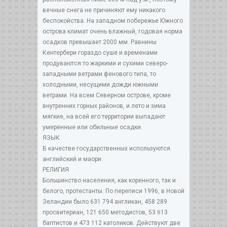
вечные снега не причиняют ему никакого
беспокойства. На западном побережье Южного
острова климат очень влажный, годовая норма
осадков превышает 2000 мм. Равнины
Кентербери гораздо суше и временами
продуваются то жаркими и сухими северо-
западными ветрами фенового типа, то
холодными, несущими дожди южными
ветрами. На всем Северном острове, кроме
внутренних горных районов, и лето и зима
мягкие, на всей его территории выпадают
умеренные или обильные осадки.
ЯЗЫК
В качестве государственных используются
английский и маори.
РЕЛИГИЯ
Большинство населения, как коренного, так и
белого, протестанты. По переписи 1996, в Новой
Зеландии было 631 794 англикан, 458 289
просвитериан, 121 650 методистов, 53 613
баптистов и 473 112 католиков. Действуют две