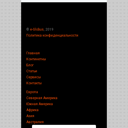
©
e-Globus
, 2019
Политика конфиденциальности
Главная
Континетны
Блог
Статьи
Сервисы
Контакты
Европа
Северная Америка
Южная Америка
Африка
Азия
Австралия