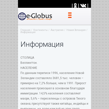
|
|
|
Главная
Континенты
Австралия
Новая Зеландия
Информация
Информация
СТОЛИЦА
Веллингтон.
НАСЕЛЕНИЕ
По данным переписи 1996, население Новой
Зеландии составляло 3681,5 тыс. человек –
примерно на 7,2% больше, чем в 1991. Прирост
населения произошел в основном благодаря
иммиграции. 14,5% населения составляют
маори, 5,6% – переселенцы с островов Тихого
океана; присутствуют также китайцы, индийцы и
вьетнамцы, на долю каждой из этих групп