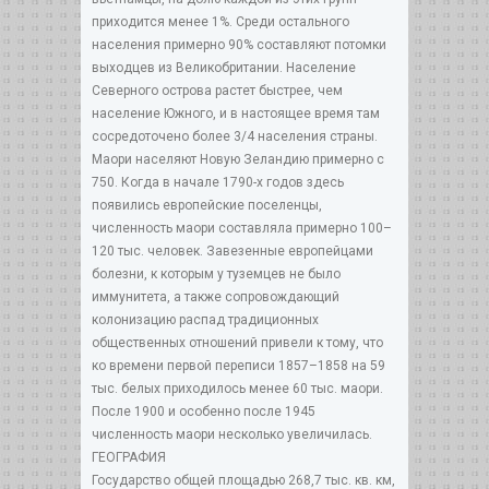
приходится менее 1%. Среди остального
населения примерно 90% составляют потомки
выходцев из Великобритании. Население
Северного острова растет быстрее, чем
население Южного, и в настоящее время там
сосредоточено более 3/4 населения страны.
Маори населяют Новую Зеландию примерно с
750. Когда в начале 1790-х годов здесь
появились европейские поселенцы,
численность маори составляла примерно 100–
120 тыс. человек. Завезенные европейцами
болезни, к которым у туземцев не было
иммунитета, а также сопровождающий
колонизацию распад традиционных
общественных отношений привели к тому, что
ко времени первой переписи 1857–1858 на 59
тыс. белых приходилось менее 60 тыс. маори.
После 1900 и особенно после 1945
численность маори несколько увеличилась.
ГЕОГРАФИЯ
Государство общей площадью 268,7 тыс. кв. км,