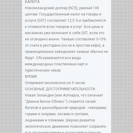
ВАЛЮТА
Новозеландский доллар (NZS), равный 100
центам. Государственный налог на товары и
услуги (GST) составляет 12,5 % и прибавляется
к стоимости всех товаров и услуг. Все цены в
магазинах уже включают в себя GST, если это
не оговорено иначе. Чаевые составляют 5-10%
от счета в ресторане (но не в простом кафе), в
провинциальных заведениях чаевые обычно не
берут. Обслуживаются все виды
международных пластиковых карт и
туристических чеков.
ВРЕМЯ
Опережает московское на 9 часов.
ОСНОВНЫЕ ДОСТОПРИМЕЧАТЕЛЬНОСТИ
Новая Зеландия (или Аотеароа, что означает
"Длиное Белое Облако ") славится своей
богатой и разнообразной природой - гейзерами,
горами и озерами, лесами и гротами,
ледниками и пляжами. Широко развитое
экологическое движение позволяет сохранить
всё это великолепие в почти первозданном