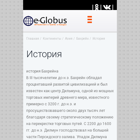
|
|
|
Главная
Континенты
Азия
Бахрейн
История
История
история Бахрейна
В III тысячелетии до н.э. Бахрейн обладал
процветавшей развитой цивилизацией и был
известен как центр Дильмуна, одной из мощных
торговых империй древнего мира, известного
примерно с 3200 г. до н.э. и
просуществовавшего около двух тысяч лет
благодаря своему стратегическому положению
на перекрестке торговых путей. С 2200 до 1600
гг. до н.э. Дилмун господствовал на большей
части Персидского залива. Упадок Дилмуна