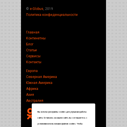
©
e-Globus
, 2019
Политика конфиденциальности
Главная
Континетны
Блог
Статьи
Сервисы
Контакты
Европа
Северная Америка
Южная Америка
Африка
Азия
Австралия
Мы используем файлы cookies для улучшения работы
сайта. Оставаясь на нашем сайте, вы соглашаетесь с
условиями использования файлов cookies. Чтобы