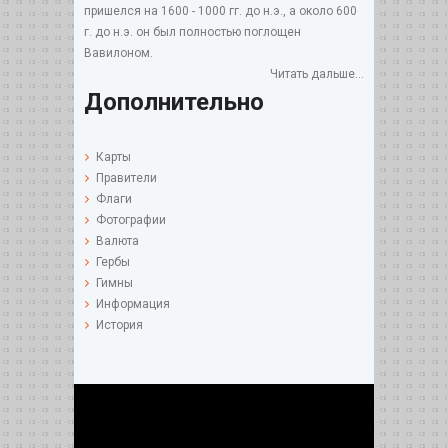
пришелся на 1600 - 1000 гг. до н.э., а около 600
г. до н.э. он был полностью поглощен
Вавилоном.
Читать дальше...
Дополнительно
Карты
Правители
Флаги
Фотографии
Валюта
Гербы
Гимны
Информация
История