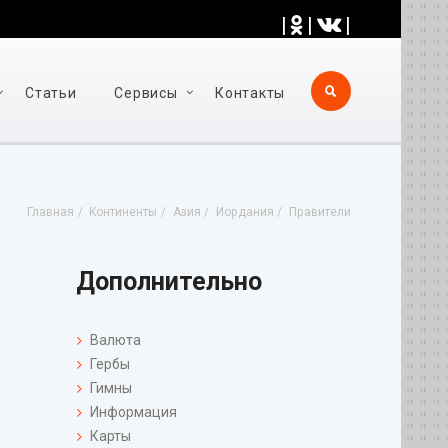
|
|
|
Статьи
Cервисы
Контакты
Главная
Континенты
Азия
Иордания
Правители
Дополнительно
Валюта
Гербы
Гимны
Информация
Карты