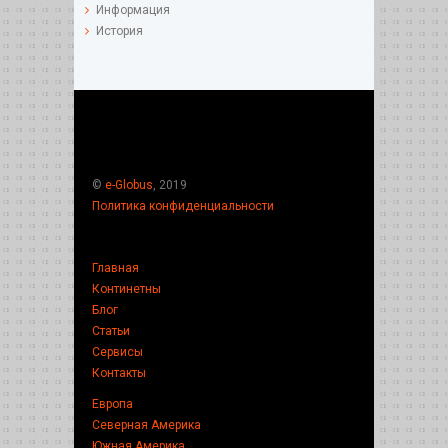
Информация
История
©
e-Globus
, 2019
Политика конфиденциальности
Главная
Континетны
Блог
Статьи
Сервисы
Контакты
Европа
Северная Америка
Южная Америка